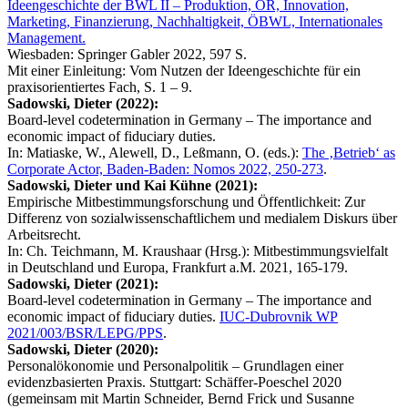
Ideengeschichte der BWL II – Produktion, OR, Innovation,
Marketing, Finanzierung, Nachhaltigkeit, ÖBWL, Internationales
Management.
Wiesbaden: Springer Gabler 2022, 597 S.
Mit einer Einleitung: Vom Nutzen der Ideengeschichte für ein
praxisorientiertes Fach, S. 1 – 9.
Sadowski, Dieter (2022):
Board-level codetermination in Germany – The importance and
economic impact of fiduciary duties.
In: Matiaske, W., Alewell, D., Leßmann, O. (eds.):
The ‚Betrieb‘ as
Corporate Actor, Baden-Baden: Nomos 2022, 250-273
.
Sadowski, Dieter und Kai Kühne (2021):
Empirische Mitbestimmungsforschung und Öffentlichkeit: Zur
Differenz von sozialwissenschaftlichem und medialem Diskurs über
Arbeitsrecht.
In: Ch. Teichmann, M. Kraushaar (Hrsg.): Mitbestimmungsvielfalt
in Deutschland und Europa, Frankfurt a.M. 2021, 165-179.
Sadowski, Dieter (2021):
Board-level codetermination in Germany – The importance and
economic impact of fiduciary duties.
IUC-Dubrovnik WP
2021/003/BSR/LEPG/PPS
.
Sadowski, Dieter (2020):
Personalökonomie und Personalpolitik – Grundlagen einer
evidenzbasierten Praxis. Stuttgart: Schäffer-Poeschel 2020
(gemeinsam mit Martin Schneider, Bernd Frick und Susanne