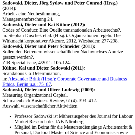
Sadowski, Dieter, Jörg Sydow und Peter Conrad (Hrsg.)
(2014):
Arbeit - eine Neubestimmung,
Managementforschung 24.
Sadowski, Dieter und Kai Kühne (2012):
Codes of Conduct: Eine Quelle transnationalen Arbeitsrechts?,
in: Stephan Duschek et al. (Hrsg.): Organisationen regeln. Die
Wirkmacht korporativer Akteure, 2012, Wiesbaden: 277-298.
Sadowski, Dieter und Peter Schneider (2011):
Sollen den Betreuern wissenschaftlichen Nachwuchses Anreize
gesetzt werden?,
ZfB Special issue, 4/2011: 105-124.
Kühne, Kai und Dieter Sadowski (2011):
Scandalous Co-Determination,
in:
Alexander Brink (Hrsg.): Corporate Governance and Business
Ethics, Berlin u.a.: 75–87
.
Sadowski, Dieter und Oliver Ludewig (2009):
Measuring Organizational Capital,
Schmalenbach Business Review, 61(4): 393–412.
Auswahl wissenschaftlicher Aktivitäten
Professor Sadowski ist Mitherausgeber des Journal for Labour
Market Research des IAB Nürnberg.
Mitglied im Beirat für die Masterstudiengänge Arbeitsmarkt &
Personal, Doctoral Master of Science and Economics sowie