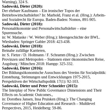
Warning), 324 S.
Sadowski, Dieter (2020):
Der ehrbare Kaufmann – Ein ironischer Topos der
Betriebswirtschaftslehre? In: Marhold, Franz et al. (Hrsg.): Arbeits-
und Sozialrecht für Europa. Baden-Baden: Nomos, 891-905.
Sadowski, Dieter (2018):
Personalökonomie und Personalwirtschaftslehre – eine
Spurensuche.
in: W. Matiaske / W. Weber (Hrsg.): Ideengeschichte der BWL.
Wiesbaden: Springer Gabler 2018: 423-438.
Sadowski, Dieter (2018):
Beinahe zufällige Karrieren,
in: S. Fietze / D. Holtmann / F. Schramm (Hrsg.): Zwischen
Provinzen und Metropolen – Stationen einer ökonomischen Reise,
Augsburg / München 2018: Hampp: 325-332.
Sadowski, Dieter (2016):
Der Bildungsökonomische Ausschuss des Vereins für Socialpolitik:
Entstehung, Strömungen und Entwicklungen 1975-2015,
Perspektiven der Wirtschaftspolitik 17(1): 92-103.
Sadowski, Dieter und Peter Schneider (2015):
The Interplay of New Public Governance Dimensions and Their
Effects on Academic Outcomes.,
in: Dorothea Jansen, Insa Pruisken (Hrsg.): The Changing
Governance of Higher Education and Research – Multilevel
Perspectives, 2015, Heidelberg: 59-86.