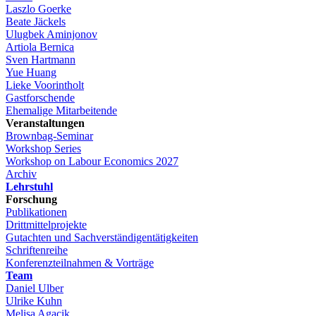
Laszlo Goerke
Beate Jäckels
Ulugbek Aminjonov
Artiola Bernica
Sven Hartmann
Yue Huang
Lieke Voorintholt
Gastforschende
Ehemalige Mitarbeitende
Veranstaltungen
Brownbag-Seminar
Workshop Series
Workshop on Labour Economics 2027
Archiv
Lehrstuhl
Forschung
Publikationen
Drittmittelprojekte
Gutachten und Sachverständigentätigkeiten
Schriftenreihe
Konferenzteilnahmen & Vorträge
Team
Daniel Ulber
Ulrike Kuhn
Melisa Agacik