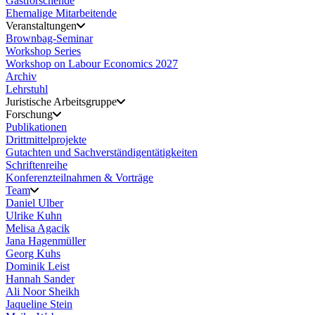
Gastforschende
Ehemalige Mitarbeitende
Veranstaltungen
Brownbag-Seminar
Workshop Series
Workshop on Labour Economics 2027
Archiv
Lehrstuhl
Juristische Arbeitsgruppe
Forschung
Publikationen
Drittmittelprojekte
Gutachten und Sachverständigentätigkeiten
Schriftenreihe
Konferenzteilnahmen & Vorträge
Team
Daniel Ulber
Ulrike Kuhn
Melisa Agacik
Jana Hagenmüller
Georg Kuhs
Dominik Leist
Hannah Sander
Ali Noor Sheikh
Jaqueline Stein