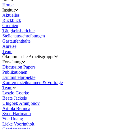
Home
Institut
Aktuelles
Rückblick
Gremien
Tätigkeitsberichte
Stellenausschreibungen
Gastaufenthalte
Anreise
Team
Ökonomische Arbeitsgruppe
Forschung
Discussion Papers
Publikationen
Drittmittelprojekte
Konferenzteilnahmen & Vorträge
Team
Laszlo Goerke
Beate Jäckels
Ulugbek Aminjonov
Artiola Bernica
Sven Hartmann
Yue Huang
Lieke Voorintholt