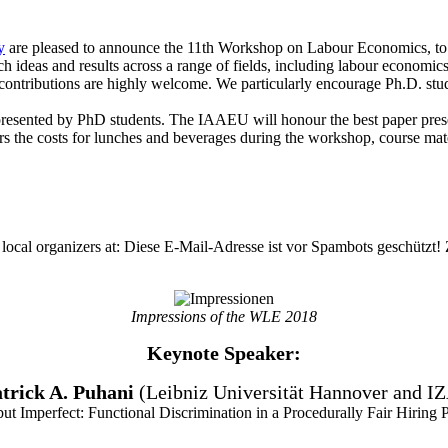
y
are pleased to announce the 11th Workshop on Labour Economics, to b
ch ideas and results across a range of fields, including labour econom
ontributions are highly welcome. We particularly encourage Ph.D. stude
rs presented by PhD students. The IAAEU will honour the best paper pr
ers the costs for lunches and beverages during the workshop, course mat
 local organizers at:
Diese E-Mail-Adresse ist vor Spambots geschützt! 
Impressions of the WLE 2018
Keynote Speaker:
trick A. Puhani
(Leibniz Universität Hannover and I
but Imperfect: Functional Discrimination in a Procedurally Fair Hiring 