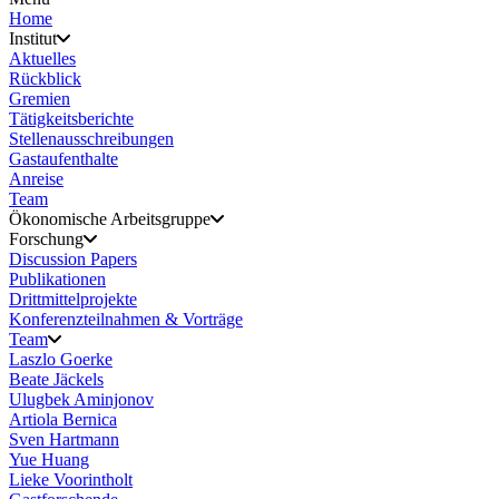
Home
Institut
Aktuelles
Rückblick
Gremien
Tätigkeitsberichte
Stellenausschreibungen
Gastaufenthalte
Anreise
Team
Ökonomische Arbeitsgruppe
Forschung
Discussion Papers
Publikationen
Drittmittelprojekte
Konferenzteilnahmen & Vorträge
Team
Laszlo Goerke
Beate Jäckels
Ulugbek Aminjonov
Artiola Bernica
Sven Hartmann
Yue Huang
Lieke Voorintholt