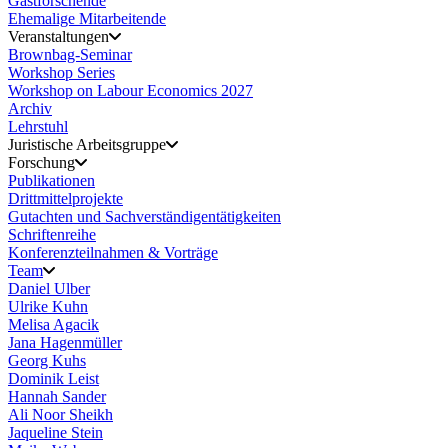
Gastforschende
Ehemalige Mitarbeitende
Veranstaltungen
Brownbag-Seminar
Workshop Series
Workshop on Labour Economics 2027
Archiv
Lehrstuhl
Juristische Arbeitsgruppe
Forschung
Publikationen
Drittmittelprojekte
Gutachten und Sachverständigentätigkeiten
Schriftenreihe
Konferenzteilnahmen & Vorträge
Team
Daniel Ulber
Ulrike Kuhn
Melisa Agacik
Jana Hagenmüller
Georg Kuhs
Dominik Leist
Hannah Sander
Ali Noor Sheikh
Jaqueline Stein