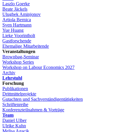
Laszlo Goerke
Beate Jäckels
Ulugbek Aminjonov
Artiola Bernica
Sven Hartmann
Yue Huang
Lieke Voorintholt
Gastforschende
Ehemalige Mitarbeitende
Veranstaltungen
Brownbag-Seminar
Workshop Series
Workshop on Labour Economics 2027
Archiv
Lehrstuhl
Forschung
Publikationen
Drittmittelprojekte
Gutachten und Sachverständigentätigkeiten
Schriftenreihe
Konferenzteilnahmen & Vorträge
Team
Daniel Ulber
Ulrike Kuhn
Melisa Agacik