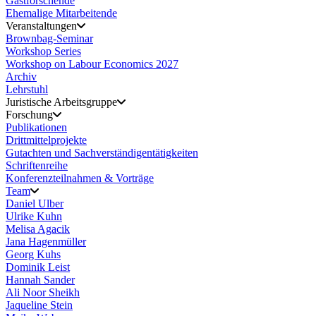
Gastforschende
Ehemalige Mitarbeitende
Veranstaltungen
Brownbag-Seminar
Workshop Series
Workshop on Labour Economics 2027
Archiv
Lehrstuhl
Juristische Arbeitsgruppe
Forschung
Publikationen
Drittmittelprojekte
Gutachten und Sachverständigentätigkeiten
Schriftenreihe
Konferenzteilnahmen & Vorträge
Team
Daniel Ulber
Ulrike Kuhn
Melisa Agacik
Jana Hagenmüller
Georg Kuhs
Dominik Leist
Hannah Sander
Ali Noor Sheikh
Jaqueline Stein