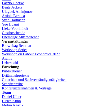
Laszlo Goerke
Beate Jäckels
Ulugbek Aminjonov
Artiola Bernica
Sven Hartmann
Yue Huang
Lieke Voorintholt
Gastforschende
Ehemalige Mitarbeitende
Veranstaltungen
Brownbag-Seminar
Workshop Series
Workshop on Labour Economics 2027
Archiv
Lehrstuhl
Forschung
Publikationen
Drittmittelprojekte
Gutachten und Sachverständigentätigkeiten
Schriftenreihe
Konferenzteilnahmen & Vorträge
Team
Daniel Ulber
Ulrike Kuhn
Melisa Agacik