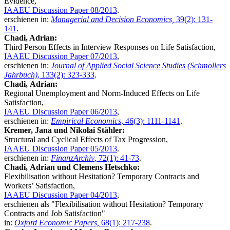
Evidence,
IAAEU Discussion Paper 08/2013
.
erschienen in:
Managerial and Decision Economics,
39(2): 131-
141
.
Chadi, Adrian:
Third Person Effects in Interview Responses on Life Satisfaction,
IAAEU Discussion Paper 07/2013
,
erschienen in:
Journal of Applied Social Science Studies (Schmollers
Jahrbuch)
, 133(2): 323-333
.
Chadi,
Adrian
:
Regional Unemployment and Norm-Induced Effects on Life
Satisfaction,
IAAEU Discussion Paper 06/2013
,
erschienen in:
Empirical Economics
, 46(3): 1111-1141
.
Kremer,
Jana
und Nikolai Stähler:
Structural and Cyclical Effects of Tax Progression,
IAAEU Discussion Paper 05/2013
.
erschienen in:
FinanzArchiv
, 72(1): 41‐73
.
Chadi,
Adrian
und Clemens Hetschko:
Flexibilisation without Hesitation? Temporary Contracts and
Workers’ Satisfaction,
IAAEU Discussion Paper 04/2013
,
erschienen als "Flexibilisation without Hesitation? Temporary
Contracts and Job Satisfaction"
in:
Oxford Economic Papers,
68(1): 217-238
.