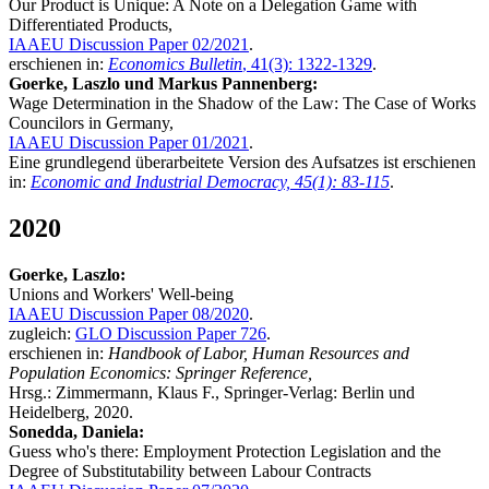
Our Product is Unique: A Note on a Delegation Game with
Differentiated Products,
IAAEU Discussion Paper 02/2021
.
erschienen in:
Economics Bulletin
, 41(3): 1322-1329
.
Goerke, Laszlo und Markus Pannenberg:
Wage Determination in the Shadow of the Law: The Case of Works
Councilors in Germany,
IAAEU Discussion Paper 01/2021
.
Eine grundlegend überarbeitete Version des Aufsatzes ist erschienen
in:
Economic and Industrial Democracy, 45(1): 83-115
.
2020
Goerke, Laszlo:
Unions and Workers' Well-being
IAAEU Discussion Paper 08/2020
.
zugleich:
GLO Discussion Paper 726
.
erschienen in:
Handbook of Labor, Human Resources and
Population Economics: Springer Reference,
Hrsg.: Zimmermann, Klaus F., Springer-Verlag: Berlin und
Heidelberg, 2020.
Sonedda, Daniela:
Guess who's there: Employment Protection Legislation and the
Degree of Substitutability between Labour Contracts