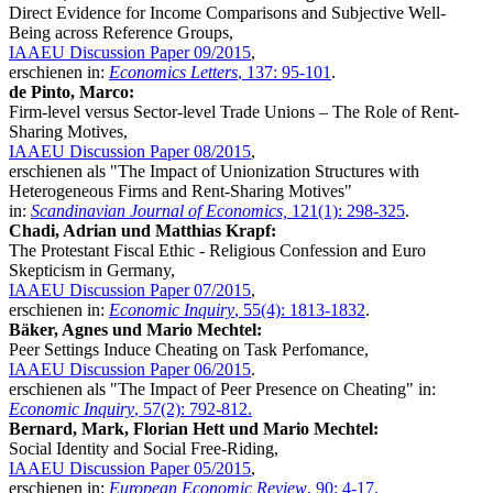
Direct Evidence for Income Comparisons and Subjective Well-
Being across Reference Groups,
IAAEU Discussion Paper 09/2015
,
erschienen in:
Economics Letters
, 137: 95-101
.
de Pinto, Marco:
Firm-level versus Sector-level Trade Unions – The Role of Rent-
Sharing Motives,
IAAEU Discussion Paper 08/2015
,
erschienen als "The Impact of Unionization Structures with
Heterogeneous Firms and Rent-Sharing Motives"
in:
Scandinavian Journal of Economics,
121(1): 298-325
.
Chadi, Adrian und Matthias Krapf:
The Protestant Fiscal Ethic - Religious Confession and Euro
Skepticism in Germany,
IAAEU Discussion Paper 07/2015
,
erschienen in:
Economic Inquiry
, 55(4): 1813-1832
.
Bäker, Agnes und Mario Mechtel:
Peer Settings Induce Cheating on Task Perfomance,
IAAEU Discussion Paper 06/2015
.
erschienen als "The Impact of Peer Presence on Cheating" in:
Economic Inquiry
, 57(2): 792-812.
Bernard, Mark, Florian Hett und Mario Mechtel:
Social Identity and Social Free-Riding,
IAAEU Discussion Paper 05/2015
,
erschienen in:
European Economic Review
, 90: 4-17.