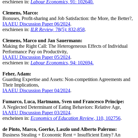
erschienen in:
Labour Economics,
91: 102640.
Clemens, Marco:
Bonuses, Profit-sharing and Job Satisfaction: the More, the Better?,
IAAEU Discussion Paper 06/2024
.
erschienen in:
ILR Review,
78(5): 832-858
.
Clemens, Marco und Jan Sauermann:
Making the Right Call: The Heterogeneous Effects of Individual
Performance Pay on Productivity,
IAAEU Discussion Paper 05/2024
.
erschienen in:
Labour Economics
, 94: 102694.
Feher, Adam:
Guarding Expertise and Assets: Non-competition Agreements and
Their Implications,
IAAEU Discussion Paper 04/2024
.
Fumarco, Luca, Hartmann, Sven und Francesco Principe:
A Neglected Determinant of Eating Behaviors: Relative Age,
IAAEU Discussion Paper 03/2024
.
erscheinen in:
Economics of Education Review
, 110, 102756
.
de Pinto, Marco, Goerke, Laszlo und Alberto Palermo:
Business Stealing + Economic Rent = Insufficient Entry? An