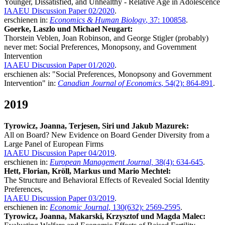
Younger, Dissatisfied, and Unhealthy - Relative Age in Adolescence
IAAEU Discussion Paper 02/2020
.
erschienen in:
Economics & Human Biology
, 37: 100858
.
Goerke, Laszlo und Michael Neugart:
Thorstein Veblen, Joan Robinson, and George Stigler (probably)
never met: Social Preferences, Monopsony, and Government
Intervention
IAAEU Discussion Paper 01/2020
.
erschienen als: "Social Preferences, Monopsony and Government
Intervention" in:
Canadian Journal of Economics
, 54(2): 864-891
.
2019
Tyrowicz, Joanna, Terjesen, Siri und Jakub Mazurek:
All on Board? New Evidence on Board Gender Diversity from a
Large Panel of European Firms
IAAEU Discussion Paper 04/2019
.
erschienen in:
European Management Journal,
38(4): 634-645
.
Hett, Florian, Kröll, Markus und Mario Mechtel:
The Structure and Behavioral Effects of Revealed Social Identity
Preferences,
IAAEU Discussion Paper 03/2019
.
erschienen in:
Economic Journal
, 130(632): 2569-2595
.
Tyrowicz, Joanna, Makarski, Krzysztof und Magda Malec: