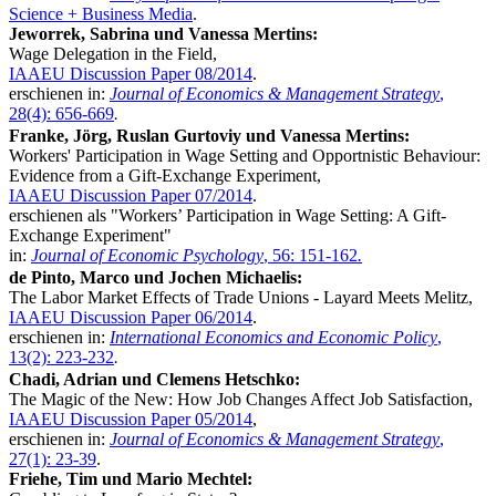
Science + Business Media
.
Jeworrek, Sabrina und Vanessa Mertins:
Wage Delegation in the Field,
IAAEU Discussion Paper 08/2014
.
erschienen in:
Journal of Economics & Management Strategy
,
28(4): 656-669
.
Franke, Jörg, Ruslan Gurtoviy und Vanessa Mertins:
Workers' Participation in Wage Setting and Opportnistic Behaviour:
Evidence from a Gift-Exchange Experiment,
IAAEU Discussion Paper 07/2014
.
erschienen als "Workers’ Participation in Wage Setting: A Gift-
Exchange Experiment"
in:
Journal of Economic Psychology
, 56: 151-162
.
de Pinto,
Marco und
Jochen Michaelis:
The Labor Market Effects of Trade Unions - Layard Meets Melitz,
IAAEU Discussion Paper 06/2014
.
erschienen in:
International Economics and Economic Policy
,
13(2): 223-232
.
Chadi, Adrian und Clemens Hetschko:
The Magic of the New: How Job Changes Affect Job Satisfaction,
IAAEU Discussion Paper 05/2014
,
erschienen in:
Journal of Economics & Management Strategy
,
27(1): 23-39
.
Friehe, Tim und Mario Mechtel: