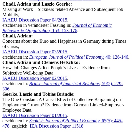
Chadi, Adrian und Laszlo Goerke:
Missing at Work – Sickness-related Absence and Subsequent Job
Mobility,
IAAEU Discussion Paper 04/2015
.
erschienen in veränderter Fassung in:
Journal of Economic
Behavior & Organization,
153: 153-176
.
Chadi, Adrian:
Concerns about the Euro and Happiness in Germany during Times
of Crisis,
IAAEU Discussion Paper 03/2015
,
erschienen in:
European Journal of Political Economy,
40: 126-146
.
Chadi, Adrian und Clemens Hetschko:
How Job Changes Affect People's Lives – Evidence from
Subjective Well-being Data,
IAAEU Discussion Paper 02/2015
,
erschienen in:
British Journal of Industrial Relations
, 59(2): 279-
306
.
Goerke, Laszlo and Tobias Brändle:
The One Constant: A Causal Effect of Collective Bargaining on
Employment Growth? Evidence from German Linked-Employer-
Employee Data,
IAAEU Discussion Paper 01/2015
.
erschienen in:
Scottish Journal of Political Economy,
65(5): 445-
478
. zugleich:
IZA Discussion Paper 11518
.