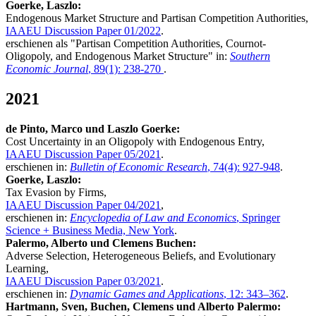
Goerke, Laszlo:
Endogenous Market Structure and Partisan Competition Authorities,
IAAEU Discussion Paper 01/2022
.
erschienen als "Partisan Competition Authorities, Cournot-
Oligopoly, and Endogenous Market Structure" in:
Southern
Economic Journal
, 89(1): 238-270
.
2021
de Pinto, Marco und Laszlo Goerke:
Cost Uncertainty in an Oligopoly with Endogenous Entry,
IAAEU Discussion Paper 05/2021
.
erschienen in:
Bulletin of Economic Research
, 74(4): 927-948
.
Goerke, Laszlo:
Tax Evasion by Firms,
IAAEU Discussion Paper 04/2021
,
erschienen in:
Encyclopedia of Law and Economics
, Springer
Science + Business Media, New York
.
Palermo, Alberto und Clemens Buchen:
Adverse Selection, Heterogeneous Beliefs, and Evolutionary
Learning,
IAAEU Discussion Paper 03/2021
.
erschienen in:
Dynamic Games and Applications
, 12: 343–362
.
Hartmann, Sven, Buchen, Clemens und Alberto Palermo: