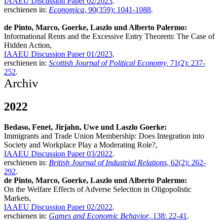
IAAEU Discussion Paper 02/2023
.
erschienen in:
Economica
, 90(359): 1041-1088
.
de Pinto, Marco, Goerke, Laszlo und Alberto Palermo:
Informational Rents and the Excessive Entry Theorem: The Case of
Hidden Action,
IAAEU Discussion Paper 01/2023
.
erschienen in:
Scottish Journal of Political Economy,
71(2): 237-
252
.
Archiv
2022
Bedaso, Fenet, Jirjahn, Uwe und Laszlo Goerke:
Immigrants and Trade Union Membership: Does Integration into
Society and Workplace Play a Moderating Role?,
IAAEU Discussion Paper 03/2022
.
erschienen in:
British Journal of Industrial Relations
, 62(2): 262-
292
.
de Pinto, Marco, Goerke, Laszlo und Alberto Palermo:
On the Welfare Effects of Adverse Selection in Oligopolistic
Markets,
IAAEU Discussion Paper 02/2022
.
erschienen in:
Games and Economic Behavior
, 138: 22-41
.