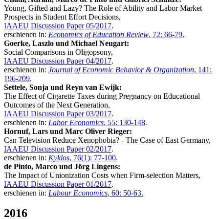
Young, Gifted and Lazy? The Role of Ability and Labor Market
Prospects in Student Effort Decisions,
IAAEU Discussion Paper 05/2017
.
erschienen in:
Economics of Education Review
, 72: 66-79.
Goerke, Laszlo und Michael Neugart:
Social Comparisons in Oligopsony,
IAAEU Discussion Paper 04/2017
.
erschienen in:
Journal of Economic Behavior & Organization
, 141:
196-209
.
Settele, Sonja und Reyn van Ewijk:
The Effect of Cigarette Taxes during Pregnancy on Educational
Outcomes of the Next Generation,
IAAEU Discussion Paper 03/2017
.
erschienen in:
Labor Economics
, 55: 130-148
.
Hornuf, Lars und Marc Oliver Rieger:
Can Television Reduce Xenophobia? - The Case of East Germany,
IAAEU Discussion Paper 02/2017
.
erschienen in:
Kyklos
, 76(1): 77-100
.
de Pinto, Marco und Jörg Lingens:
The Impact of Unionization Costs when Firm-selection Matters,
IAAEU Discussion Paper 01/2017
.
erschienen in:
Labour Economics
, 60: 50-63.
2016