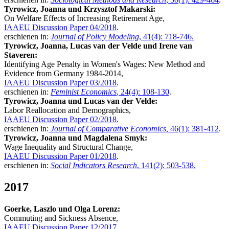
Tyrowicz, Joanna und Krzysztof Makarski:
On Welfare Effects of Increasing Retirement Age,
IAAEU Discussion Paper 04/2018
.
erschienen in:
Journal of Policy Modeling
, 41(4): 718-746.
Tyrowicz, Joanna, Lucas van der Velde und Irene van
Staveren:
Identifying Age Penalty in Women's Wages: New Method and
Evidence from Germany 1984-2014,
IAAEU Discussion Paper 03/2018
.
erschienen in:
Feminist Economics
, 24(4): 108-130
.
Tyrowicz, Joanna und Lucas van der Velde:
Labor Reallocation and Demographics,
IAAEU Discussion Paper 02/2018
.
erschienen in:
Journal of Comparative Economics,
46(1): 381-412
.
Tyrowicz, Joanna und Magdalena Smyk:
Wage Inequality and Structural Change,
IAAEU Discussion Paper 01/2018
.
erschienen in:
Social Indicators Research
, 141(2): 503-538.
2017
Goerke, Laszlo und Olga Lorenz:
Commuting and Sickness Absence,
IAAEU Discussion Paper 12/2017
.