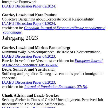
Integrative Framework,
IAAEU Discussion Paper 02/2024
.
Goerke, Laszlo und Nora Paulus:
Collective Bargaining about Corporate Social Responsibility,
IAAEU Discussion Paper 01/2024
,
erschienen in:
Canadian Journal of Economics/Revue canadienne d
´économique
.
Jahrgang 2023
Goerke, Laszlo und Markus Pannenberg:
Minimum Wage Non-compliance: The Role of Co-determination,
IAAEU Discussion Paper 04/2023
.
Eine leicht veränderte Version ist erschienen in:
European Journal
of Law and Economics
, 60: 365-402
.
Deole, Sumit S. und Yue Huang:
Suffering and prejudice: Do negative emotions predict immigration
concerns?
IAAEU Discussion Paper 03/2023
.
erschienen in:
Journal of Population Economics
, 37: 54
.
Chadi, Adrian und Laszlo Goerke:
Seeking Shelter in Times of Crisis? Unemployment, Perceived Job
Insecurity and Trade Union Membership,