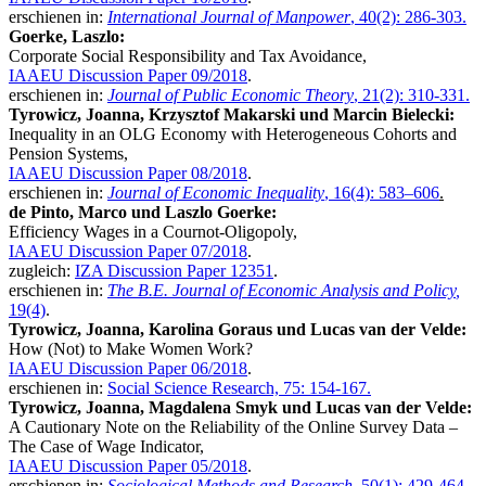
erschienen in:
International Journal of Manpower
, 40(2): 286-303.
Goerke, Laszlo:
Corporate Social Responsibility and Tax Avoidance,
IAAEU Discussion Paper 09/2018
.
erschienen in:
Journal of Public Economic Theory
, 21(2): 310-331.
Tyrowicz, Joanna, Krzysztof Makarski und Marcin Bielecki:
Inequality in an OLG Economy with Heterogeneous Cohorts and
Pension Systems,
IAAEU Discussion Paper 08/2018
.
erschienen in:
Journal of Economic Inequality
, 16(4): 583–606
.
de Pinto, Marco und Laszlo Goerke:
Efficiency Wages in a Cournot-Oligopoly,
IAAEU Discussion Paper 07/2018
.
zugleich:
IZA Discussion Paper 12351
.
erschienen in:
The B.E. Journal of Economic Analysis and Policy
,
19(4)
.
Tyrowicz, Joanna, Karolina Goraus und Lucas van der Velde:
How (Not) to Make Women Work?
IAAEU Discussion Paper 06/2018
.
erschienen in:
Social Science Research, 75: 154-167.
Tyrowicz, Joanna, Magdalena Smyk und Lucas van der Velde:
A Cautionary Note on the Reliability of the Online Survey Data –
The Case of Wage Indicator,
IAAEU Discussion Paper 05/2018
.
erschienen in:
Sociological Methods and Research
, 50(1): 429-464
.