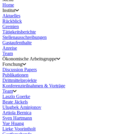
Home
Institut
Aktuelles
Rückblick
Gremien
Tätigkeitsberichte
Stellenausschreibungen
Gastaufenthalte
Anreise
Team
Ökonomische Arbeitsgruppe
Forschung
Discussion Papers
Publikationen
Drittmittelprojekte
Konferenzteilnahmen & Vorträge
Team
Laszlo Goerke
Beate Jäckels
Ulugbek Aminjonov
Artiola Bernica
Sven Hartmann
Yue Huang
Lieke Voorintholt