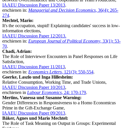
IAAEU Discussion Paper 13/2013
.
erschienen in:
Managerial and Decision Economics
, 36(4): 265-
274
.
Mechtel, Mario:
It's the occupation, stupid! Explaining candidates' success in low-
information elections,
IAAEU Discussion Paper 12/2013.
erschienen in:
European Journal of Political Economy
, 33(1): 53-
70
.
Chadi, Adrian:
The Role of Interviewer Encounters in Panel Responses on Life
Satisfaction,
IAAEU Discussion Paper 11/2013
,
erschienen in:
Economics Letters
, 121(3): 550-554
.
Goerke, Laszlo und Inga Hillesheim:
Relative Consumption, Working Time, and Trade Unions,
IAAEU Discussion Paper 10/2013
,
erschienen in
Labour Economics
, 24: 170-179
.
Mertins, Vanessa und Susanne Warning:
Gender Differences in Responsiveness to a Homo Economicus
Prime in the Gift-Exchange Game,
IAAEU Discussion Paper 09/2013
.
Bäker, Agnes und Mario Mechtel:
The Role of Task Meaning on Output in Groups: Experimental