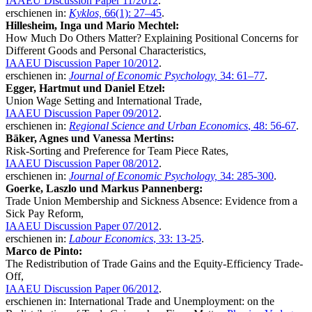
IAAEU Discussion Paper 11/2012
.
erschienen in:
Kyklos,
66(1): 27–45
.
Hillesheim,
Inga
und Mario Mechtel:
How Much Do Others Matter? Explaining Positional Concerns for
Different Goods and Personal Characteristics,
IAAEU Discussion Paper 10/2012
.
erschienen in:
Journal of Economic Psychology,
34: 61–77
.
Egger,
Hartmut
und Daniel Etzel:
Union Wage Setting and International Trade,
IAAEU Discussion Paper 09/2012
.
erschienen in:
Regional Science and Urban Economics
, 48: 56-67
.
Bäker,
Agnes
und Vanessa Mertins:
Risk-Sorting and Preference for Team Piece Rates,
IAAEU Discussion Paper 08/2012
.
erschienen in:
Journal of Economic Psychology,
34: 285-300
.
Goerke,
Laszlo
und Markus Pannenberg:
Trade Union Membership and Sickness Absence: Evidence from a
Sick Pay Reform,
IAAEU Discussion Paper 07/2012
.
erschienen in:
Labour Economics
, 33: 13-25
.
Marco de Pinto:
The Redistribution of Trade Gains and the Equity-Efficiency Trade-
Off,
IAAEU Discussion Paper 06/2012
.
erschienen in: International Trade and Unemployment: on the