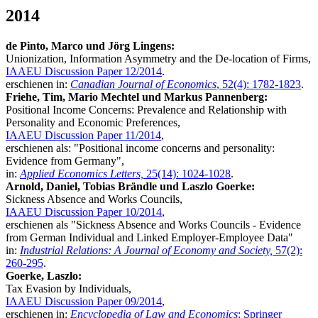
2014
de Pinto, Marco und Jörg Lingens:
Unionization, Information Asymmetry and the De-location of Firms,
IAAEU Discussion Paper 12/2014
.
erschienen in:
Canadian Journal of Economics
, 52(4): 1782-1823
.
Friehe,
Tim,
Mario
Mechtel und Markus Pannenberg:
Positional Income Concerns: Prevalence and Relationship with
Personality and Economic Preferences,
IAAEU Discussion Paper 11/2014
,
erschienen als: "Positional income concerns and personality:
Evidence from Germany",
in:
Applied Economics Letters,
25(14): 1024-1028
.
Arnold, Daniel, Tobias Brändle und Laszlo Goerke:
Sickness Absence and Works Councils,
IAAEU Discussion Paper 10/2014
,
erschienen als "Sickness Absence and Works Councils - Evidence
from German Individual and Linked Employer-Employee Data"
in:
Industrial Relations: A Journal of Economy and Society,
57(2):
260-295
.
Goerke, Laszlo:
Tax Evasion by Individuals,
IAAEU Discussion Paper 09/2014
,
erschienen in:
Encyclopedia of Law and Economics
: Springer