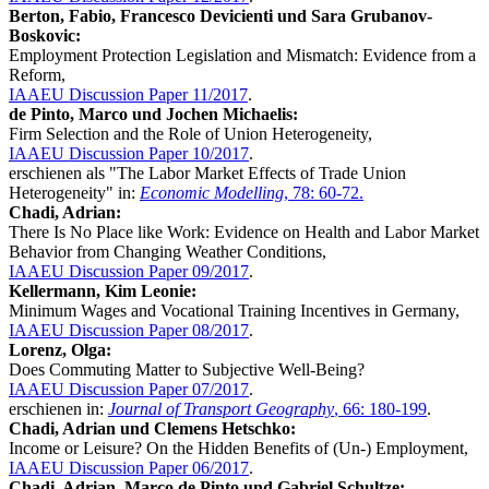
Berton, Fabio, Francesco Devicienti und Sara Grubanov-
Boskovic:
Employment Protection Legislation and Mismatch: Evidence from a
Reform,
IAAEU Discussion Paper 11/2017
.
de Pinto, Marco und Jochen Michaelis:
Firm Selection and the Role of Union Heterogeneity,
IAAEU Discussion Paper 10/2017
.
erschienen als "The Labor Market Effects of Trade Union
Heterogeneity" in:
Economic Modelling
, 78: 60-72.
Chadi, Adrian:
There Is No Place like Work: Evidence on Health and Labor Market
Behavior from Changing Weather Conditions,
IAAEU Discussion Paper 09/2017
.
Kellermann, Kim Leonie:
Minimum Wages and Vocational Training Incentives in Germany,
IAAEU Discussion Paper 08/2017
.
Lorenz, Olga:
Does Commuting Matter to Subjective Well-Being?
IAAEU Discussion Paper 07/2017
.
erschienen in:
Journal of Transport Geography
, 66: 180-199
.
Chadi, Adrian und Clemens Hetschko:
Income or Leisure? On the Hidden Benefits of (Un-) Employment,
IAAEU Discussion Paper 06/2017
.
Chadi, Adrian, Marco de Pinto und Gabriel Schultze: