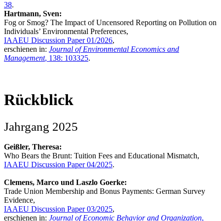
38
.
Hartmann, Sven:
Fog or Smog? The Impact of Uncensored Reporting on Pollution on
Individuals’ Environmental Preferences,
IAAEU Discussion Paper 01/2026
,
erschienen in:
Journal of Environmental Economics and
Management
, 138: 103325
.
Rückblick
Jahrgang 2025
Geißler, Theresa:
Who Bears the Brunt: Tuition Fees and Educational Mismatch,
IAAEU Discussion Paper 04/2025
.
Clemens, Marco und Laszlo Goerke:
Trade Union Membership and Bonus Payments: German Survey
Evidence,
IAAEU Discussion Paper 03/2025
,
erschienen in:
Journal of Economic Behavior and Organization
,