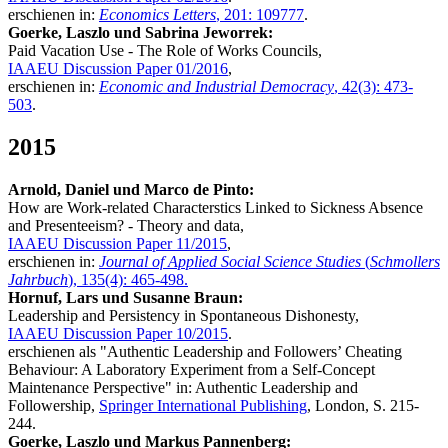
erschienen in:
Economics Letters
, 201: 109777
.
Goerke, Laszlo und Sabrina Jeworrek:
Paid Vacation Use - The Role of Works Councils,
IAAEU Discussion Paper 01/2016
,
erschienen in:
Economic and Industrial Democracy
, 42(3): 473-
503
.
2015
Arnold, Daniel und Marco de Pinto:
How are Work-related Characterstics Linked to Sickness Absence
and Presenteeism? - Theory and data,
IAAEU Discussion Paper 11/2015
,
erschienen in:
Journal of Applied Social Science Studies
(
Schmollers
Jahrbuch
), 135(4): 465-498
.
Hornuf, Lars und Susanne Braun:
Leadership and Persistency in Spontaneous Dishonesty,
IAAEU Discussion Paper 10/2015
.
erschienen als "Authentic Leadership and Followers’ Cheating
Behaviour: A Laboratory Experiment from a Self-Concept
Maintenance Perspective" in: Authentic Leadership and
Followership,
Springer International Publishing
, London, S. 215-
244.
Goerke, Laszlo und Markus Pannenberg: