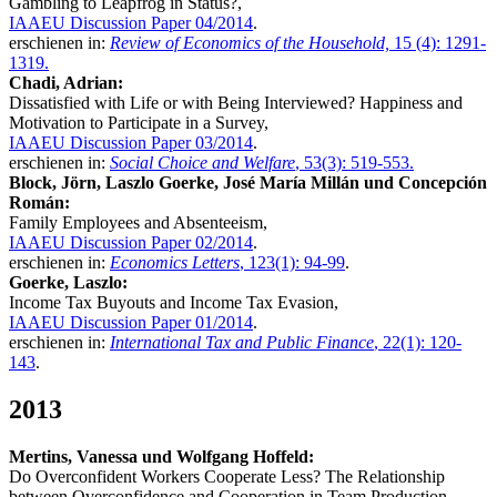
Gambling to Leapfrog in Status?,
IAAEU Discussion Paper 04/2014
.
erschienen in:
Review of Economics of the Household,
15 (4): 1291-
1319.
Chadi, Adrian:
Dissatisfied with Life or with Being Interviewed? Happiness and
Motivation to Participate in a Survey,
IAAEU Discussion Paper 03/2014
.
erschienen in:
Social Choice and Welfare
, 53(3): 519-553.
Block, Jörn, Laszlo Goerke, José María Millán und Concepción
Román:
Family Employees and Absenteeism,
IAAEU Discussion Paper 02/2014
.
erschienen in:
Economics Letters
, 123(1): 94-99
.
Goerke, Laszlo
:
Income Tax Buyouts and Income Tax Evasion,
IAAEU Discussion Paper 01/2014
.
erschienen in:
International Tax and Public Finance
, 22(1): 120-
143
.
2013
Mertins, Vanessa und Wolfgang Hoffeld:
Do Overconfident Workers Cooperate Less? The Relationship
between Overconfidence and Cooperation in Team Production,