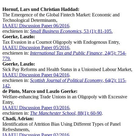
Hornuf, Lars und Christian Haddad:
The Emergence of the Global Fintech Market: Economic and
Technological Determinants,
IAAEU Discussion Paper 06/2016
.
erschienen in:
Small Business Economics
, 53 (1): 81-105.
Goerke, Laszlo:
Tax Evasion in a Cournot Oligopoly with Endogenous Entry,
IAAEU Discussion Paper 05/2016
,
erschienen in:
International Tax and Public Finance,
24(5): 754-
779.
Goerke, Laszlo:
Sick Pay Reforms and Health Status in a Unionised Labour Market,
IAAEU Discussion Paper 04/2016
.
erschienen in:
Scottish Journal of Political Economy
, 64(2): 115-
142.
de Pinto, Marco und Laszlo Goerke:
Welfare-enhancing Trade Unions in an Oligopoly with Excessive
Entry,
IAAEU Discussion Paper 03/2016
,
erschienen in:
The Manchester School
, 88(1): 60-90
.
Chadi, Adrian:
Identification of Attrition Bias Using Different Types of Panel
Refreshments,
IAAEU Discussion Paper 02/2016
.