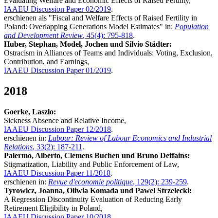
Evaluating Welfare and Economic Effects of Raised Fertility,
IAAEU Discussion Paper 02/2019
.
erschienen als "Fiscal and Welfare Effects of Raised Fertility in
Poland: Overlapping Generations Model Estimates" in:
Population
and Development Review
, 45(4): 795-818
.
Huber, Stephan, Model, Jochen und Silvio Städter:
Ostracism in Alliances of Teams and Individuals: Voting, Exclusion,
Contribution, and Earnings,
IAAEU Discussion Paper 01/2019
.
2018
Goerke, Laszlo:
Sickness Absence and Relative Income,
IAAEU Discussion Paper 12/2018
.
erschienen in:
Labour: Review of Labour Economics and Industrial
Relations
, 33(2): 187-211
.
Palermo, Alberto, Clemens Buchen und Bruno Deffains:
Stigmatization, Liability and Public Enforcement of Law,
IAAEU Discussion Paper 11/2018
.
erschienen in:
Revue d'economie politique
,
129(2): 239-259
.
Tyrowicz, Joanna, Oliwia Komada und Pawel Strzelecki:
A Regression Discontinuity Evaluation of Reducing Early
Retirement Eligibility in Poland,
IAAEU Discussion Paper 10/2018
.