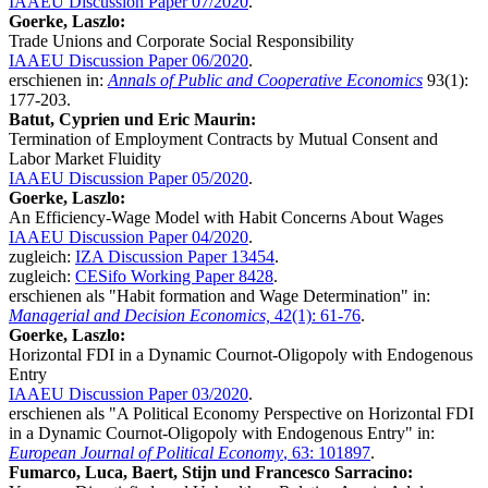
IAAEU Discussion Paper 07/2020
.
Goerke, Laszlo:
Trade Unions and Corporate Social Responsibility
IAAEU Discussion Paper 06/2020
.
erschienen in:
Annals of Public and Cooperative Economics
93(1):
177-203.
Batut, Cyprien und Eric Maurin:
Termination of Employment Contracts by Mutual Consent and
Labor Market Fluidity
IAAEU Discussion Paper 05/2020
.
Goerke, Laszlo:
An Efficiency-Wage Model with Habit Concerns About Wages
IAAEU Discussion Paper 04/2020
.
zugleich:
IZA Discussion Paper 13454
.
zugleich:
CESifo Working Paper 8428
.
erschienen als "Habit formation and Wage Determination" in:
Managerial and Decision Economics,
42(1): 61-76
.
Goerke, Laszlo:
Horizontal FDI in a Dynamic Cournot-Oligopoly with Endogenous
Entry
IAAEU Discussion Paper 03/2020
.
erschienen als "A Political Economy Perspective on Horizontal FDI
in a Dynamic Cournot-Oligopoly with Endogenous Entry" in:
European Journal of Political Economy
, 63: 101897
.
Fumarco, Luca, Baert, Stijn und Francesco Sarracino: