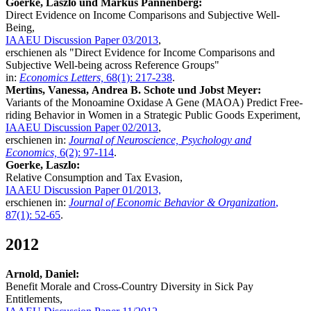
Goerke,
Laszlo und
Markus Pannenberg:
Direct Evidence on Income Comparisons and Subjective Well-
Being,
IAAEU Discussion Paper 03/2013
,
erschienen als "Direct Evidence for Income Comparisons and
Subjective Well-being across Reference Groups"
in:
Economics Letters,
68(1): 217-238
.
Mertins,
Vanessa,
Andrea B. Schote und Jobst Meyer:
Variants of the Monoamine Oxidase A Gene (MAOA) Predict Free-
riding Behavior in Women in a Strategic Public Goods Experiment,
IAAEU Discussion Paper 02/2013
,
erschienen in:
Journal of Neuroscience, Psychology and
Economics,
6(2): 97-114
.
Goerke,
Laszlo
:
Relative Consumption and Tax Evasion,
IAAEU Discussion Paper 01/2013,
erschienen in:
Journal of Economic Behavior & Organization
,
87(1): 52-65
.
2012
Arnold, Daniel:
Benefit Morale and Cross-Country Diversity in Sick Pay
Entitlements,