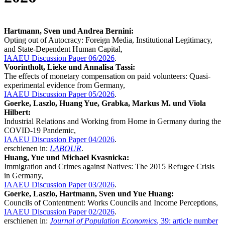
Hartmann, Sven und Andrea Bernini:
Opting out of Autocracy: Foreign Media, Institutional Legitimacy,
and State-Dependent Human Capital,
IAAEU Discussion Paper 06/2026
.
Voorintholt, Lieke und Annalisa Tassi:
The effects of monetary compensation on paid volunteers: Quasi-
experimental evidence from Germany,
IAAEU Discussion Paper 05/2026
.
Goerke, Laszlo, Huang Yue, Grabka, Markus M. und Viola
Hilbert:
Industrial Relations and Working from Home in Germany during the
COVID-19 Pandemic,
IAAEU Discussion Paper 04/2026
.
erschienen in:
LABOUR
.
Huang, Yue und Michael Kvasnicka:
Immigration and Crimes against Natives: The 2015 Refugee Crisis
in Germany,
IAAEU Discussion Paper 03/2026
.
Goerke, Laszlo, Hartmann, Sven und Yue Huang:
Councils of Contentment: Works Councils and Income Perceptions,
IAAEU Discussion Paper 02/2026
.
erschienen in:
Journal of Population Economics
, 39: article number