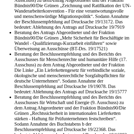
Ausschuss) zu dem
Antrag Abgeordneter und der Fraktion
Bündnis90/Die Grünen „
Zeichnung und Ratifikation der UN-
Wanderarbeiterkonvention - Für eine verantwortungsvolle
und menschenwürdige Migrationspolitik“. Sodann Annahme
der Beschlussempfehlung auf Drucksache 19/13172. Das
bedeutet: Ablehnung des Antrags auf Drucksache 19/7919
Beratung des Antrags Abgeordneter und der Fraktion
Bündnis90/Die Grünen „
Mehr Sicherheit für Beschäftigte im
Wandel - Qualifizierungs-Kurzarbeit einführen“ sowie
Überweisung an Ausschüsse (BT-Drs. 19/17521)
Beratung der Beschlussempfehlung und des Berichts des
Ausschusses für Menschenrechte und humanitäre Hilfe (17.
Ausschuss) zu dem Antrag Abgeordneter und der Fraktion
Die Linke „Ein Lieferkettengesetz für verbindliche soziale,
ökologische und menschenrechtliche Sorgfaltspflichten für
deutsche Unternehmen“. Sodann Annahme der
Beschlussempfehlung auf Drucksache 19/19078. Das
bedeutet: Ablehnung des Antrags auf Drucksache 19/15777
Beratung der Beschlussempfehlung und des Berichts des
Ausschusses für Wirtschaft und Energie (9. Ausschuss) zu
dem Antrag Abgeordneter und der Fraktion Bündnis90/Die
Grünen „Rechtssicherheit in internationalen Lieferketten
stärken - Haftung für Prüfunternehmen festschreiben“.
Sodann Annahme des Buchstabens b der
Beschlussempfehlung auf Drucksache 19/22368. Das