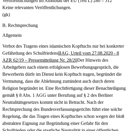
Veröffentlichungen im Amtsblatt der EU (Teil L) 280 – 312
Keine relevanten Veröffentlichungen.
(gk)
B. Rechtsprechung
Allgemein
Verbot des Tragens eines islamischen Kopftuchs nur bei konkreter
Gefährdung des Schulfriedens
BAG, Urteil vom 27.08.2020 - 8
AZR 62/19 – Pressemitteilung Nr. 28/20
Der Hinweis des
Arbeitgebers nach einem erfolglosen Bewerbungsgespräch, die
Bewerberin dürfe im Dienst kein Kopftuch tragen, begründet die
Vermutung, dass die Ablehnung zumindest auch durch deren
Religion begründet ist. Eine Rechtfertigung dieser Benachteiligung
gemäß § 8 Abs. 1 AGG unter Berufung auf § 2 des Berliner
Neutralitätsgesetzes kommt nicht in Betracht. Nach der
Rechtsprechung des Bundesverfassungsgerichts führt eine solche
Regelung, die das Tragen eines Kopftuches schon wegen der bloß
abstrakten Eignung zur Begründung einer Gefahr für den
Schulfrieden oder die staatliche Neutralität in einer öffentlichen