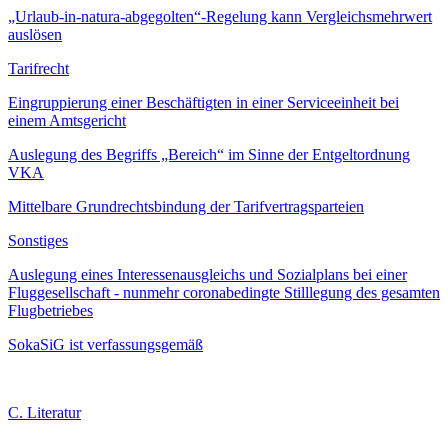
„Urlaub-in-natura-abgegolten“-Regelung kann Vergleichsmehrwert
auslösen
Tarifrecht
Eingruppierung einer Beschäftigten in einer Serviceeinheit bei
einem Amtsgericht
Auslegung des Begriffs „Bereich“ im Sinne der Entgeltordnung
VKA
Mittelbare Grundrechtsbindung der Tarifvertragsparteien
Sonstiges
Auslegung eines Interessenausgleichs und Sozialplans bei einer
Fluggesellschaft - nunmehr coronabedingte Stilllegung des gesamten
Flugbetriebes
SokaSiG ist verfassungsgemäß
C. Literatur