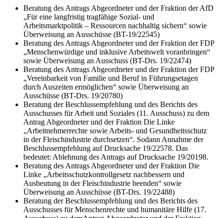
Beratung des Antrags Abgeordneter und der Fraktion der AfD
„Für eine langfristig tragfähige Sozial- und
Arbeitsmarktpolitik – Ressourcen nachhaltig sichern“ sowie
Überweisung an Ausschüsse (BT-19/22545)
Beratung des Antrags Abgeordneter und der Fraktion der FDP
„Menschenwürdige und inklusive Arbeitswelt voranbringen“
sowie Überweisung an Ausschuss (BT-Drs. 19/22474)
Beratung des Antrags Abgeordneter und der Fraktion der FDP
„Vereinbarkeit von Familie und Beruf in Führungsetagen
durch Auszeiten ermöglichen“ sowie Überweisung an
Ausschüsse (BT-Drs. 19/20780)
Beratung der Beschlussempfehlung und des Berichts des
Ausschusses für Arbeit und Soziales (11. Ausschuss) zu dem
Antrag Abgeordneter und der Fraktion Die Linke
„Arbeitnehmerrechte sowie Arbeits- und Gesundheitsschutz
in der Fleischindustrie durchsetzen“. Sodann Annahme der
Beschlussempfehlung auf Drucksache 19/22578. Das
bedeutet: Ablehnung des Antrags auf Drucksache 19/20198.
Beratung des Antrags Abgeordneter und der Fraktion Die
Linke „
Arbeitsschutzkontrollgesetz nachbessern und
Ausbeutung in der Fleischindustrie beenden“ sowie
Überweisung an Ausschüsse (BT-Drs. 19/22488)
Beratung der Beschlussempfehlung und des Berichts des
Ausschusses für Menschenrechte und humanitäre Hilfe (17.