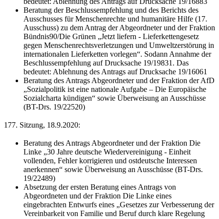
bedeutet: Ablehnung des Antrags auf Drucksache 19/16883
Beratung der Beschlussempfehlung und des Berichts des
Ausschusses für Menschenrechte und humanitäre Hilfe (17.
Ausschuss) zu dem Antrag der Abgeordneter und der Fraktion
Bündnis90/Die Grünen „Jetzt liefern - Lieferkettengesetz
gegen Menschenrechtsverletzungen und Umweltzerstörung in
internationalen Lieferketten vorlegen
“. Sodann Annahme der
Beschlussempfehlung auf Drucksache 19/19831. Das
bedeutet: Ablehnung des Antrags auf Drucksache 19/16061
Beratung des Antrags Abgeordneter und der Fraktion der AfD
„Sozialpolitik ist eine nationale Aufgabe – Die Europäische
Sozialcharta kündigen“ sowie Überweisung an Ausschüsse
(BT-Drs. 19/22520)
177. Sitzung, 18.9.2020:
Beratung des Antrags Abgeordneter und der Fraktion Die
Linke „
30 Jahre deutsche Wiedervereinigung - Einheit
vollenden, Fehler korrigieren und ostdeutsche Interessen
anerkennen“ sowie Überweisung an Ausschüsse (BT-Drs.
19/22489)
Absetzung der ersten Beratung eines Antrags von
Abgeordneten und der Fraktion Die Linke eines
eingebrachten Entwurfs eines „
Gesetzes zur Verbesserung der
Vereinbarkeit von Familie und Beruf durch klare Regelung