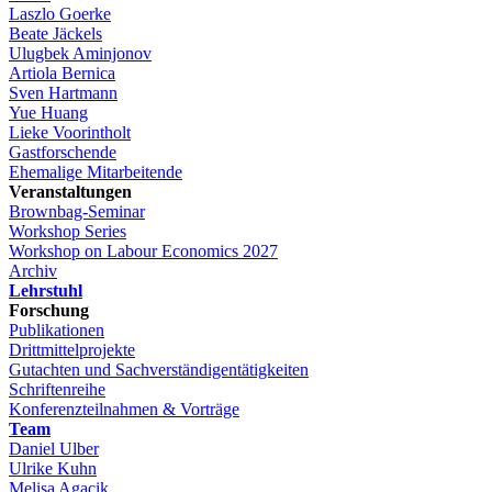
Laszlo Goerke
Beate Jäckels
Ulugbek Aminjonov
Artiola Bernica
Sven Hartmann
Yue Huang
Lieke Voorintholt
Gastforschende
Ehemalige Mitarbeitende
Veranstaltungen
Brownbag-Seminar
Workshop Series
Workshop on Labour Economics 2027
Archiv
Lehrstuhl
Forschung
Publikationen
Drittmittelprojekte
Gutachten und Sachverständigentätigkeiten
Schriftenreihe
Konferenzteilnahmen & Vorträge
Team
Daniel Ulber
Ulrike Kuhn
Melisa Agacik