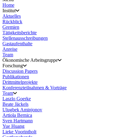
Home
Institut
Aktuelles
Rückblick
Gremien
Tätigkeitsberichte
Stellenausschreibungen
Gastaufenthalte
Anreise
Team
Ökonomische Arbeitsgruppe
Forschung
Discussion Papers
Publikationen
Drittmittelprojekte
Konferenzteilnahmen & Vorträge
Team
Laszlo Goerke
Beate Jäckels
Ulugbek Aminjonov
Artiola Bernica
Sven Hartmann
Yue Huang
Lieke Voorintholt