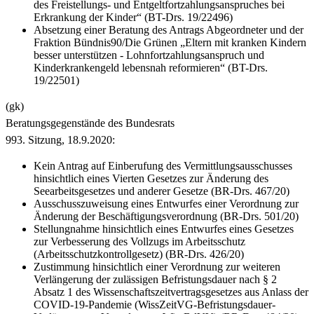
des Freistellungs- und Entgeltfortzahlungsanspruches bei
Erkrankung der Kinder“ (BT-Drs. 19/22496)
Absetzung einer Beratung des Antrags Abgeordneter und der
Fraktion Bündnis90/Die Grünen „
Eltern mit kranken Kindern
besser unterstützen - Lohnfortzahlungsanspruch und
Kinderkrankengeld lebensnah reformieren“ (BT-Drs.
19/22501)
(gk)
Beratungsgegenstände des Bundesrats
993. Sitzung, 18.9.2020:
Kein Antrag auf Einberufung des Vermittlungsausschusses
hinsichtlich eines Vierten Gesetzes zur Änderung des
Seearbeitsgesetzes und anderer Gesetze (BR-Drs. 467/20)
Ausschusszuweisung eines Entwurfes einer Verordnung zur
Änderung der Beschäftigungsverordnung (BR-Drs. 501/20)
Stellungnahme hinsichtlich eines Entwurfes eines Gesetzes
zur Verbesserung des Vollzugs im Arbeitsschutz
(Arbeitsschutzkontrollgesetz) (BR-Drs. 426/20)
Zustimmung hinsichtlich einer Verordnung zur weiteren
Verlängerung der zulässigen Befristungsdauer nach § 2
Absatz 1 des Wissenschaftszeitvertragsgesetzes aus Anlass der
COVID-19-Pandemie (WissZeitVG-Befristungsdauer-