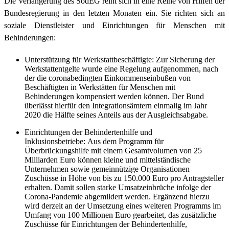
Die Verlängerung des SodEG reiht sich in eine Reihe von Hilfen der
Bundesregierung in den letzten Monaten ein. Sie richten sich an
soziale Dienstleister und Einrichtungen für Menschen mit
Behinderungen:
Unterstützung für Werkstattbeschäftigte: Zur Sicherung der
Werkstattentgelte wurde eine Regelung aufgenommen, nach
der die coronabedingten Einkommenseinbußen von
Beschäftigten in Werkstätten für Menschen mit
Behinderungen kompensiert werden können. Der Bund
überlässt hierfür den Integrationsämtern einmalig im Jahr
2020 die Hälfte seines Anteils aus der Ausgleichsabgabe.
Einrichtungen der Behindertenhilfe und
Inklusionsbetriebe: Aus dem Programm für
Überbrückungshilfe mit einem Gesamtvolumen von 25
Milliarden Euro können kleine und mittelständische
Unternehmen sowie gemeinnützige Organisationen
Zuschüsse in Höhe von bis zu 150.000 Euro pro Antragsteller
erhalten. Damit sollen starke Umsatzeinbrüche infolge der
Corona-Pandemie abgemildert werden. Ergänzend hierzu
wird derzeit an der Umsetzung eines weiteren Programms im
Umfang von 100 Millionen Euro gearbeitet, das zusätzliche
Zuschüsse für Einrichtungen der Behindertenhilfe,