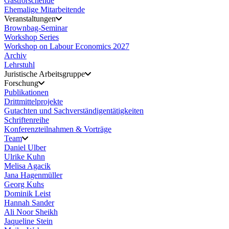
Gastforschende
Ehemalige Mitarbeitende
Veranstaltungen
Brownbag-Seminar
Workshop Series
Workshop on Labour Economics 2027
Archiv
Lehrstuhl
Juristische Arbeitsgruppe
Forschung
Publikationen
Drittmittelprojekte
Gutachten und Sachverständigentätigkeiten
Schriftenreihe
Konferenzteilnahmen & Vorträge
Team
Daniel Ulber
Ulrike Kuhn
Melisa Agacik
Jana Hagenmüller
Georg Kuhs
Dominik Leist
Hannah Sander
Ali Noor Sheikh
Jaqueline Stein