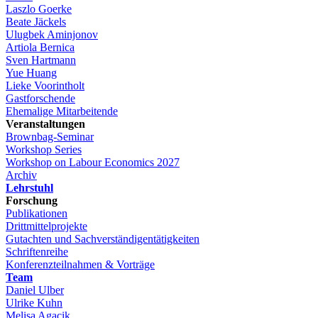
Laszlo Goerke
Beate Jäckels
Ulugbek Aminjonov
Artiola Bernica
Sven Hartmann
Yue Huang
Lieke Voorintholt
Gastforschende
Ehemalige Mitarbeitende
Veranstaltungen
Brownbag-Seminar
Workshop Series
Workshop on Labour Economics 2027
Archiv
Lehrstuhl
Forschung
Publikationen
Drittmittelprojekte
Gutachten und Sachverständigentätigkeiten
Schriftenreihe
Konferenzteilnahmen & Vorträge
Team
Daniel Ulber
Ulrike Kuhn
Melisa Agacik