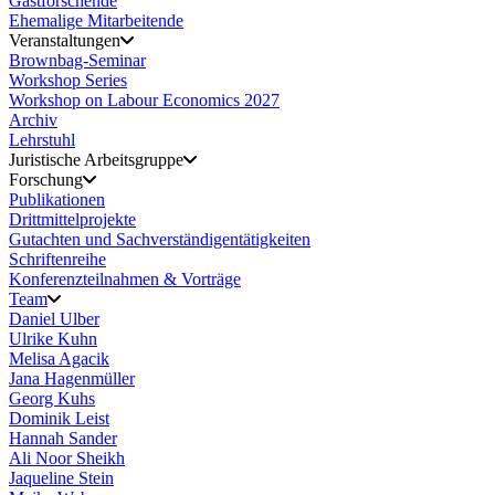
Gastforschende
Ehemalige Mitarbeitende
Veranstaltungen
Brownbag-Seminar
Workshop Series
Workshop on Labour Economics 2027
Archiv
Lehrstuhl
Juristische Arbeitsgruppe
Forschung
Publikationen
Drittmittelprojekte
Gutachten und Sachverständigentätigkeiten
Schriftenreihe
Konferenzteilnahmen & Vorträge
Team
Daniel Ulber
Ulrike Kuhn
Melisa Agacik
Jana Hagenmüller
Georg Kuhs
Dominik Leist
Hannah Sander
Ali Noor Sheikh
Jaqueline Stein