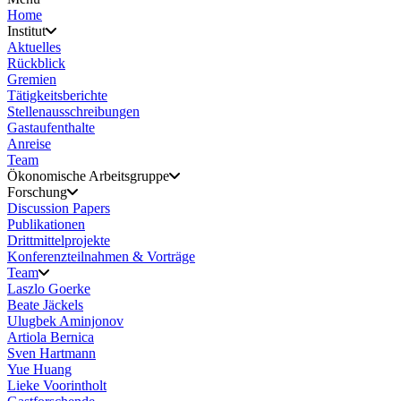
Home
Institut
Aktuelles
Rückblick
Gremien
Tätigkeitsberichte
Stellenausschreibungen
Gastaufenthalte
Anreise
Team
Ökonomische Arbeitsgruppe
Forschung
Discussion Papers
Publikationen
Drittmittelprojekte
Konferenzteilnahmen & Vorträge
Team
Laszlo Goerke
Beate Jäckels
Ulugbek Aminjonov
Artiola Bernica
Sven Hartmann
Yue Huang
Lieke Voorintholt