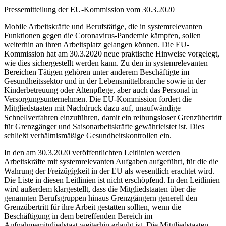
Pressemitteilung der EU-Kommission vom 30.3.2020
Mobile Arbeitskräfte und Berufstätige, die in systemrelevanten
Funktionen gegen die Coronavirus-Pandemie kämpfen, sollen
weiterhin an ihren Arbeitsplatz gelangen können. Die EU-
Kommission hat am 30.3.2020 neue praktische Hinweise vorgelegt,
wie dies sichergestellt werden kann. Zu den in systemrelevanten
Bereichen Tätigen gehören unter anderem Beschäftigte im
Gesundheitssektor und in der Lebensmittelbranche sowie in der
Kinderbetreuung oder Altenpflege, aber auch das Personal in
Versorgungsunternehmen. Die EU-Kommission fordert die
Mitgliedstaaten mit Nachdruck dazu auf, unaufwändige
Schnellverfahren einzuführen, damit ein reibungsloser Grenzübertritt
für Grenzgänger und Saisonarbeitskräfte gewährleistet ist. Dies
schließt verhältnismäßige Gesundheitskontrollen ein.
In den am 30.3.2020 veröffentlichten Leitlinien werden
Arbeitskräfte mit systemrelevanten Aufgaben aufgeführt, für die die
Wahrung der Freizügigkeit in der EU als wesentlich erachtet wird.
Die Liste in diesen Leitlinien ist nicht erschöpfend. In den Leitlinien
wird außerdem klargestellt, dass die Mitgliedstaaten über die
genannten Berufsgruppen hinaus Grenzgängern generell den
Grenzübertritt für ihre Arbeit gestatten sollten, wenn die
Beschäftigung in dem betreffenden Bereich im
Aufnahmemitgliedstaat weiterhin erlaubt ist. Die Mitgliedstaaten