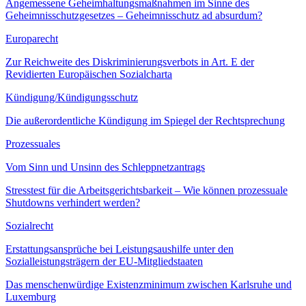
Angemessene Geheimhaltungsmaßnahmen im Sinne des
Geheimnisschutzgesetzes – Geheimnisschutz ad absurdum?
Europarecht
Zur Reichweite des Diskriminierungsverbots in Art. E der
Revidierten Europäischen Sozialcharta
Kündigung/Kündigungsschutz
Die außerordentliche Kündigung im Spiegel der Rechtsprechung
Prozessuales
Vom Sinn und Unsinn des Schleppnetzantrags
Stresstest für die Arbeitsgerichtsbarkeit – Wie können prozessuale
Shutdowns verhindert werden?
Sozialrecht
Erstattungsansprüche bei Leistungsaushilfe unter den
Sozialleistungsträgern der EU-Mitgliedstaaten
Das menschenwürdige Existenzminimum zwischen Karlsruhe und
Luxemburg