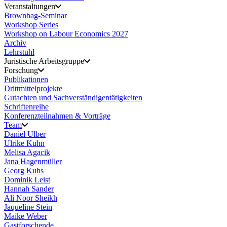
Veranstaltungen
Brownbag-Seminar
Workshop Series
Workshop on Labour Economics 2027
Archiv
Lehrstuhl
Juristische Arbeitsgruppe
Forschung
Publikationen
Drittmittelprojekte
Gutachten und Sachverständigentätigkeiten
Schriftenreihe
Konferenzteilnahmen & Vorträge
Team
Daniel Ulber
Ulrike Kuhn
Melisa Agacik
Jana Hagenmüller
Georg Kuhs
Dominik Leist
Hannah Sander
Ali Noor Sheikh
Jaqueline Stein
Maike Weber
Gastforschende