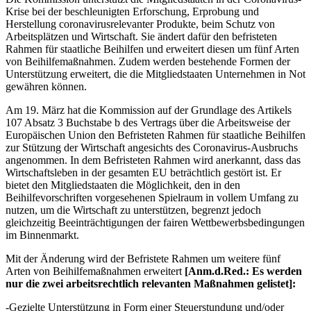
Krise bei der beschleunigten Erforschung, Erprobung und
Herstellung coronavirusrelevanter Produkte, beim Schutz von
Arbeitsplätzen und Wirtschaft. Sie ändert dafür den befristeten
Rahmen für staatliche Beihilfen und erweitert diesen um fünf Arten
von Beihilfemaßnahmen. Zudem werden bestehende Formen der
Unterstützung erweitert, die die Mitgliedstaaten Unternehmen in Not
gewähren können.
Am 19. März hat die Kommission auf der Grundlage des Artikels
107 Absatz 3 Buchstabe b des Vertrags über die Arbeitsweise der
Europäischen Union den Befristeten Rahmen für staatliche Beihilfen
zur Stützung der Wirtschaft angesichts des Coronavirus-Ausbruchs
angenommen. In dem Befristeten Rahmen wird anerkannt, dass das
Wirtschaftsleben in der gesamten EU beträchtlich gestört ist. Er
bietet den Mitgliedstaaten die Möglichkeit, den in den
Beihilfevorschriften vorgesehenen Spielraum in vollem Umfang zu
nutzen, um die Wirtschaft zu unterstützen, begrenzt jedoch
gleichzeitig Beeinträchtigungen der fairen Wettbewerbsbedingungen
im Binnenmarkt.
Mit der Änderung wird der Befristete Rahmen um weitere fünf
Arten von Beihilfemaßnahmen erweitert
[Anm.d.Red.: Es werden
nur die zwei arbeitsrechtlich relevanten Maßnahmen gelistet]:
-Gezielte Unterstützung in Form einer Steuerstundung und/oder