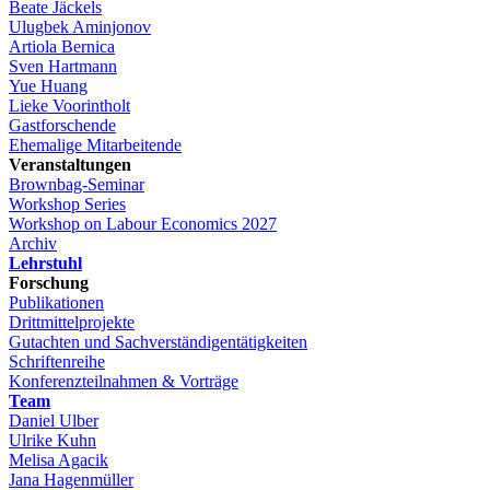
Beate Jäckels
Ulugbek Aminjonov
Artiola Bernica
Sven Hartmann
Yue Huang
Lieke Voorintholt
Gastforschende
Ehemalige Mitarbeitende
Veranstaltungen
Brownbag-Seminar
Workshop Series
Workshop on Labour Economics 2027
Archiv
Lehrstuhl
Forschung
Publikationen
Drittmittelprojekte
Gutachten und Sachverständigentätigkeiten
Schriftenreihe
Konferenzteilnahmen & Vorträge
Team
Daniel Ulber
Ulrike Kuhn
Melisa Agacik
Jana Hagenmüller