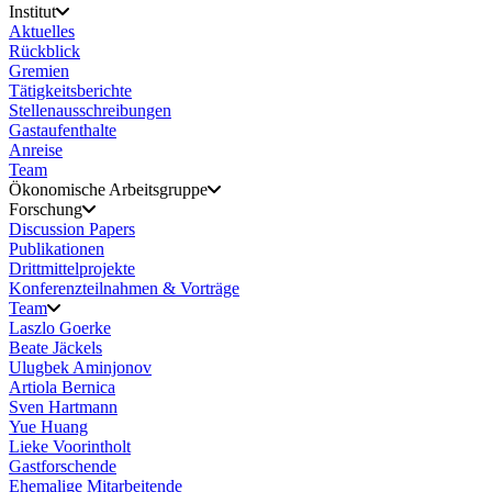
Institut
Aktuelles
Rückblick
Gremien
Tätigkeitsberichte
Stellenausschreibungen
Gastaufenthalte
Anreise
Team
Ökonomische Arbeitsgruppe
Forschung
Discussion Papers
Publikationen
Drittmittelprojekte
Konferenzteilnahmen & Vorträge
Team
Laszlo Goerke
Beate Jäckels
Ulugbek Aminjonov
Artiola Bernica
Sven Hartmann
Yue Huang
Lieke Voorintholt
Gastforschende
Ehemalige Mitarbeitende