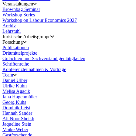
Veranstaltungen
Brownbag-Seminar
Workshop Series
Workshop on Labour Economics 2027
Archiv
Lehrstuhl
Juristische Arbeitsgruppe
Forschung
Publikationen
Drittmittelprojekte
Gutachten und Sachverständigentätigkeiten
Schriftenreihe
Konferenzteilnahmen & Vorträge
Team
Daniel Ulber
Ulrike Kuhn
Melisa Agacik
Jana Hagenmüller
Georg Kuhs
Dominik Leist
Hannah Sander
Ali Noor Sheikh
Jaqueline Stein
Maike Weber
Gastforschende