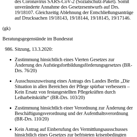
des Coronavirus SARS-CoV-2 (Sozialschutz-Paket). Somit
unveränderte Annahme des Gesetzesentwurfs auf Drs.
19/18107. Gleichzeitig Ablehnung der Entschließungsanträge
auf Drucksachen 19/18143, 19/18144, 19/18145, 19/17146.
(gk)
Beratungsgegenstände im Bundesrat
Sitzung, 13.3.2020:
Zustimmung hinsichtlich eines Vierten Gesetzes zur
Änderung des Aufstiegsfortbildungsförderungsgesetzes (BR-
Drs. 76/20)
Ausschusszuweisung eines Antrags des Landes Berlin „Die
Situation in allen Bereichen der Pflege spürbar verbessern –
Kein Ersatz von festangestellten Pflegekräften durch
Leiharbeitskräfte“ (BR-Drs. 103/20)
Zustimmung hinsichtlich einer Verordnung zur Änderung der
Beschäftigungsverordnung und der Aufenthaltsverordnung
(BR-Drs. 110/20)
Kein Antrag auf Einberufung des Vermittlungsausschusses
hinsichtlich eines Gesetzes zur befristeten krisenbedingten