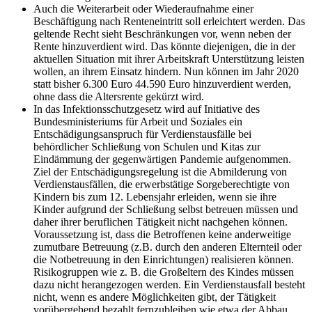
Auch die Weiterarbeit oder Wiederaufnahme einer
Beschäftigung nach Renteneintritt soll erleichtert werden. Das
geltende Recht sieht Beschränkungen vor, wenn neben der
Rente hinzuverdient wird. Das könnte diejenigen, die in der
aktuellen Situation mit ihrer Arbeitskraft Unterstützung leisten
wollen, an ihrem Einsatz hindern. Nun können im Jahr 2020
statt bisher 6.300 Euro 44.590 Euro hinzuverdient werden,
ohne dass die Altersrente gekürzt wird.
In das Infektionsschutzgesetz wird auf Initiative des
Bundesministeriums für Arbeit und Soziales ein
Entschädigungsanspruch für Verdienstausfälle bei
behördlicher Schließung von Schulen und Kitas zur
Eindämmung der gegenwärtigen Pandemie aufgenommen.
Ziel der Entschädigungsregelung ist die Abmilderung von
Verdienstausfällen, die erwerbstätige Sorgeberechtigte von
Kindern bis zum 12. Lebensjahr erleiden, wenn sie ihre
Kinder aufgrund der Schließung selbst betreuen müssen und
daher ihrer beruflichen Tätigkeit nicht nachgehen können.
Voraussetzung ist, dass die Betroffenen keine anderweitige
zumutbare Betreuung (z.B. durch den anderen Elternteil oder
die Notbetreuung in den Einrichtungen) realisieren können.
Risikogruppen wie z. B. die Großeltern des Kindes müssen
dazu nicht herangezogen werden. Ein Verdienstausfall besteht
nicht, wenn es andere Möglichkeiten gibt, der Tätigkeit
vorübergehend bezahlt fernzubleiben wie etwa der Abbau