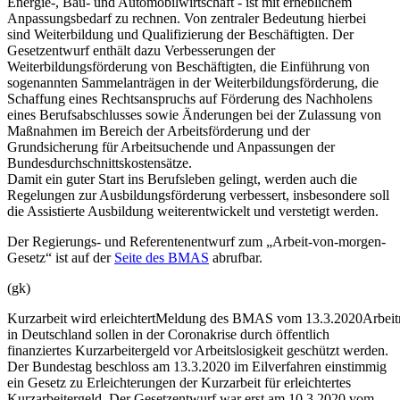
Energie-, Bau- und Automobilwirtschaft - ist mit erheblichem
Anpassungsbedarf zu rechnen. Von zentraler Bedeutung hierbei
sind Weiterbildung und Qualifizierung der Beschäftigten. Der
Gesetzentwurf enthält dazu Verbesserungen der
Weiterbildungsförderung von Beschäftigten, die Einführung von
sogenannten Sammelanträgen in der Weiterbildungsförderung, die
Schaffung eines Rechtsanspruchs auf Förderung des Nachholens
eines Berufsabschlusses sowie Änderungen bei der Zulassung von
Maßnahmen im Bereich der Arbeitsförderung und der
Grundsicherung für Arbeitsuchende und Anpassungen der
Bundesdurchschnittskostensätze.
Damit ein guter Start ins Berufsleben gelingt, werden auch die
Regelungen zur Ausbildungsförderung verbessert, insbesondere soll
die Assistierte Ausbildung weiterentwickelt und verstetigt werden.
Der Regierungs- und Referentenentwurf zum „Arbeit-von-morgen-
Gesetz“ ist auf der
Seite des BMAS
abrufbar.
(gk)
Kurzarbeit wird erleichtert
Meldung des BMAS vom 13.3.2020
Arbei
in Deutschland sollen in der Coronakrise durch öffentlich
finanziertes Kurzarbeitergeld vor Arbeitslosigkeit geschützt werden.
Der Bundestag beschloss am 13.3.2020 im Eilverfahren einstimmig
ein Gesetz zu Erleichterungen der Kurzarbeit für erleichtertes
Kurzarbeitergeld. Der Gesetzentwurf war erst am 10.3.2020 vom