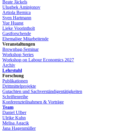
Beate Jäckels
Ulugbek Aminjonov
Artiola Bernica
Sven Hartmann
Yue Huang
Lieke Voorintholt
Gastforschende
Ehemalige Mitarbeitende
Veranstaltungen
Brownbag-Seminar
Workshop Series
Workshop on Labour Economics 2027
Archiv
Lehrstuhl
Forschung
Publikationen
Drittmittelprojekte
Gutachten und Sachverständigentätigkeiten
Schriftenreihe
Konferenzteilnahmen & Vorträge
Team
Daniel Ulber
Ulrike Kuhn
Melisa Agacik
Jana Hagenmüller