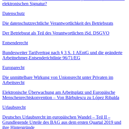
elektronischen Signatur?
Datenschutz
Die datenschutzrechtliche Verantwortlichkeit des Betriebsrats
Der Betriebsrat als Teil des Verantwortlichen iSd. DSGVO
Entsenderecht
Bundesweiter Tarifvertrag nach § 3 S. 1 AEntG und die geänderte
Arbeitnehmer-Entsenderichtlinie 96/71/EG
Europarecht
Die unmittelbare Wirkung von Unionsrecht unter Privaten im
Arbeitsrecht
Elektronische Überwachung am Arbeitsplatz und Europäische
Menschenrechtskonvention – Von Bărbulescu zu López Ribalda
Urlaubsrecht
Deutsches Urlaubsrecht im europäischen Wandel – Teil II –
Grundlegende Urteile des BAG aus dem ersten Quartal 2019 und
ihre Hintergründe