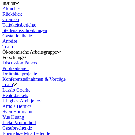
Institut
Aktuelles
Rückblick
Gremien
Tätigkeitsberichte
Stellenausschreibungen
Gastaufenthalte
Anreise
Team
Ökonomische Arbeitsgruppe
Forschung
Discussion Papers
Publikationen
Drittmittelprojekte
Konferenzteilnahmen & Vorträge
Team
Laszlo Goerke
Beate Jäckels
Ulugbek Aminjonov
Artiola Bernica
Sven Hartmann
Yue Huang
Lieke Voorintholt
Gastforschende
Ehemalige Mitarbeitende