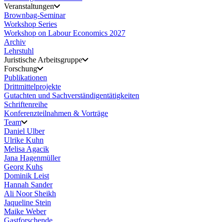
Veranstaltungen
Brownbag-Seminar
Workshop Series
Workshop on Labour Economics 2027
Archiv
Lehrstuhl
Juristische Arbeitsgruppe
Forschung
Publikationen
Drittmittelprojekte
Gutachten und Sachverständigentätigkeiten
Schriftenreihe
Konferenzteilnahmen & Vorträge
Team
Daniel Ulber
Ulrike Kuhn
Melisa Agacik
Jana Hagenmüller
Georg Kuhs
Dominik Leist
Hannah Sander
Ali Noor Sheikh
Jaqueline Stein
Maike Weber
Gastforschende