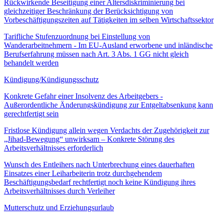
Rückwirkende Beseitigung einer Altersdiskriminierung bei
gleichzeitiger Beschränkung der Berücksichtigung von
Vorbeschäftigungszeiten auf Tätigkeiten im selben Wirtschaftssektor
Tarifliche Stufenzuordnung bei Einstellung von
Wanderarbeitnehmern - Im EU-Ausland erworbene und inländische
Berufserfahrung müssen nach Art. 3 Abs. 1 GG nicht gleich
behandelt werden
Kündigung/Kündigungsschutz
Konkrete Gefahr einer Insolvenz des Arbeitgebers -
Außerordentliche Änderungskündigung zur Entgeltabsenkung kann
gerechtfertigt sein
Fristlose Kündigung allein wegen Verdachts der Zugehörigkeit zur
„Jihad-Bewegung“ unwirksam – Konkrete Störung des
Arbeitsverhältnisses erforderlich
Wunsch des Entleihers nach Unterbrechung eines dauerhaften
Einsatzes einer Leiharbeiterin trotz durchgehendem
Beschäftigungsbedarf rechtfertigt noch keine Kündigung ihres
Arbeitsverhältnisses durch Verleiher
Mutterschutz und Erziehungsurlaub