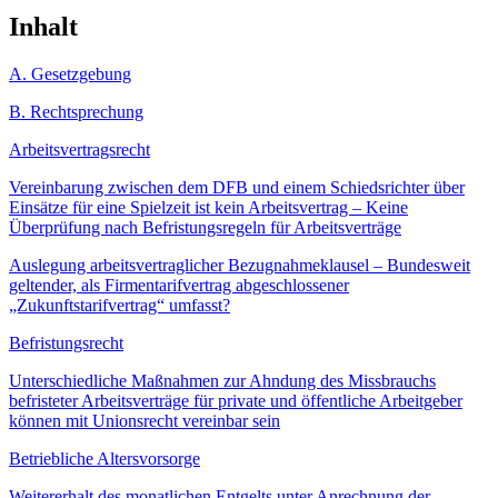
Inhalt
A. Gesetzgebung
B. Rechtsprechung
Arbeitsvertragsrecht
Vereinbarung zwischen dem DFB und einem Schiedsrichter über
Einsätze für eine Spielzeit ist kein Arbeitsvertrag – Keine
Überprüfung nach Befristungsregeln für Arbeitsverträge
Auslegung arbeitsvertraglicher Bezugnahmeklausel – Bundesweit
geltender, als Firmentarifvertrag abgeschlossener
„Zukunftstarifvertrag“ umfasst?
Befristungsrecht
Unterschiedliche Maßnahmen zur Ahndung des Missbrauchs
befristeter Arbeitsverträge für private und öffentliche Arbeitgeber
können mit Unionsrecht vereinbar sein
Betriebliche Altersvorsorge
Weitererhalt des monatlichen Entgelts unter Anrechnung der