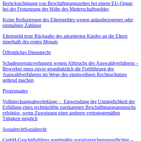
Berücksichtigung von Beschäftigungszeiten bei einem EU-Organ
bei der Festsetzung der Höhe des Mutterschaftsgeldes
Keine Reduzierung des Elterngeldes wegen anlassbezogener oder
einmaliger Zahlung
Elterngeld trotz Rückgabe des adoptierten Kindes an die Eltern
innerhalb des ersten Monats
Öffentliches Dienstrecht
Schadensersatzverlangen wegen Abbruchs des Auswahlverfahrens –
Bewerber muss zuvor grundsätzlich die Fortführung des
Auswahlverfahrens im Wege des einstweiligen Rechtsschutzes
geltend machen
Prozessuales
Vollstreckungsabwehrklage – Einwendung der Unmöglichkeit der
Erfüllung eines rechtskräftig zuerkannten Beschäftigungsanspruchs
erfolglos, wenn Zuweisung einer anderen vertragsgemäßen
Tätigkeit möglich
SozialrechtSozialrecht
GmbH-Geschäftsführer regelmäßig sozialversicherungspflichtig –