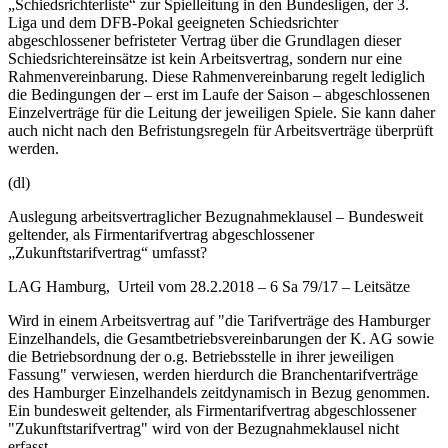
„Schiedsrichterliste“ zur Spielleitung in den Bundesligen, der 3.
Liga und dem DFB-Pokal geeigneten Schiedsrichter
abgeschlossener befristeter Vertrag über die Grundlagen dieser
Schiedsrichtereinsätze ist kein Arbeitsvertrag, sondern nur eine
Rahmenvereinbarung. Diese Rahmenvereinbarung regelt lediglich
die Bedingungen der – erst im Laufe der Saison – abgeschlossenen
Einzelverträge für die Leitung der jeweiligen Spiele. Sie kann daher
auch nicht nach den Befristungsregeln für Arbeitsverträge überprüft
werden.
(dl)
Auslegung arbeitsvertraglicher Bezugnahmeklausel – Bundesweit
geltender, als Firmentarifvertrag abgeschlossener
„Zukunftstarifvertrag“ umfasst?
LAG Hamburg, Urteil vom 28.2.2018 – 6 Sa 79/17 – Leitsätze
Wird in einem Arbeitsvertrag auf "die Tarifverträge des Hamburger
Einzelhandels, die Gesamtbetriebsvereinbarungen der K. AG sowie
die Betriebsordnung der o.g. Betriebsstelle in ihrer jeweiligen
Fassung" verwiesen, werden hierdurch die Branchentarifverträge
des Hamburger Einzelhandels zeitdynamisch in Bezug genommen.
Ein bundesweit geltender, als Firmentarifvertrag abgeschlossener
"Zukunftstarifvertrag" wird von der Bezugnahmeklausel nicht
erfasst.