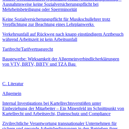
Ausnahmsweise keine Sozialversicherungspflicht bei
Mehrheitsbeteiligung oder Sperrminorität
Keine Sozialversicherungspflicht für Musikschullehrer trotz
Verpflichtung zur Beachtung eines Lehrplanwerks
Verkehrsunfall auf Rückweg nach knapp einstündigem Arztbesuch
während Arbeitszeit ist kein Arbeitsunfall
Tarifrecht/Tarifvertragsrecht
Baugewerbe: Wirksamkeit der Allgemeinverbindlicherklärungen
von VTV, BRTV, BBTV und TZA Bau
C. Literatur
Allgemein
Internal Investigations bei Kartellrechtsverstößen unter
Einbeziehung der Mitarbeiter – Ein Minenfeld im Schnittpunkt von
Kartellrecht und Arbeitsrecht, Datenschutz und Compliance
Zivilrechtliche Verantwortung transnationaler Unternehmen für
sichere und gesunde Arbeitsbedingungen in den Betrieben ihrer