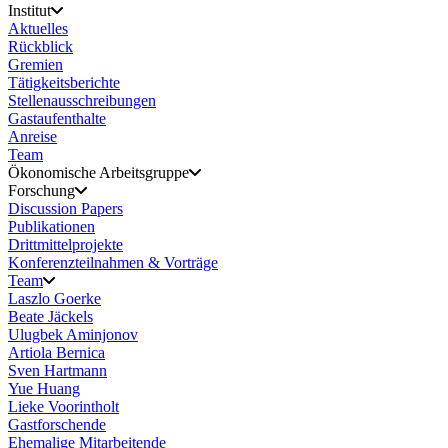
Institut
Aktuelles
Rückblick
Gremien
Tätigkeitsberichte
Stellenausschreibungen
Gastaufenthalte
Anreise
Team
Ökonomische Arbeitsgruppe
Forschung
Discussion Papers
Publikationen
Drittmittelprojekte
Konferenzteilnahmen & Vorträge
Team
Laszlo Goerke
Beate Jäckels
Ulugbek Aminjonov
Artiola Bernica
Sven Hartmann
Yue Huang
Lieke Voorintholt
Gastforschende
Ehemalige Mitarbeitende