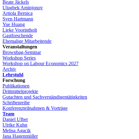
Beate Jäckels
Ulugbek Aminjonov
Artiola Bernica
Sven Hartmann
Yue Huang
Lieke Voorintholt
Gastforschende
Ehemalige Mitarbeitende
Veranstaltungen
Brownbag-Seminar
Workshop Series
Workshop on Labour Economics 2027
Archiv
Lehrstuhl
Forschung
Publikationen
Drittmittelprojekte
Gutachten und Sachverständigentätigkeiten
Schriftenreihe
Konferenzteilnahmen & Vorträge
Team
Daniel Ulber
Ulrike Kuhn
Melisa Agacik
Jana Hagenmüller