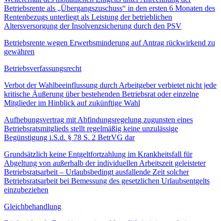
Betriebsrente als „Übergangszuschuss“ in den ersten 6 Monaten des
Rentenbezugs unterliegt als Leistung der betrieblichen
Altersversorgung der Insolvenzsicherung durch den PSV
Betriebsrente wegen Erwerbsminderung auf Antrag rückwirkend zu
gewähren
Betriebsverfassungsrecht
Verbot der Wahlbeeinflussung durch Arbeitgeber verbietet nicht jede
kritische Äußerung über bestehenden Betriebsrat oder einzelne
Mitglieder im Hinblick auf zukünftige Wahl
Aufhebungsvertrag mit Abfindungsregelung zugunsten eines
Betriebsratsmitglieds stellt regelmäßig keine unzulässige
Begünstigung i.S.d. § 78 S. 2 BetrVG dar
Grundsätzlich keine Entgeltfortzahlung im Krankheitsfall für
Abgeltung von außerhalb der individuellen Arbeitszeit geleisteter
Betriebsratsarbeit – Urlaubsbedingt ausfallende Zeit solcher
Betriebsratsarbeit bei Bemessung des gesetzlichen Urlaubsentgelts
einzubeziehen
Gleichbehandlung