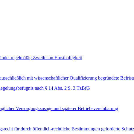
ündet regelmäßig Zweifel an Ernsthaftigkeit
schließlich mit wissenschaftlicher Qualifizierung begründete Befristu
 Regelungsbefugnis nach § 14 Abs. 2 S. 3 TzBfG
traglicher Versorgungszusage und späterer Betriebsvereinbarung
recht für durch öffentlich-rechtliche Bestimmungen geforderte Schutz