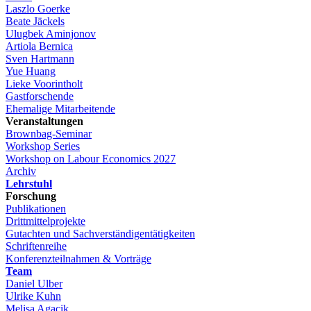
Laszlo Goerke
Beate Jäckels
Ulugbek Aminjonov
Artiola Bernica
Sven Hartmann
Yue Huang
Lieke Voorintholt
Gastforschende
Ehemalige Mitarbeitende
Veranstaltungen
Brownbag-Seminar
Workshop Series
Workshop on Labour Economics 2027
Archiv
Lehrstuhl
Forschung
Publikationen
Drittmittelprojekte
Gutachten und Sachverständigentätigkeiten
Schriftenreihe
Konferenzteilnahmen & Vorträge
Team
Daniel Ulber
Ulrike Kuhn
Melisa Agacik