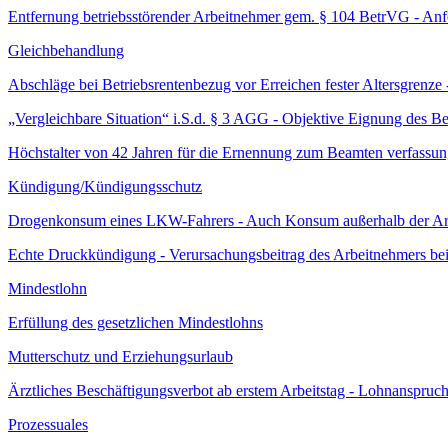
Entfernung betriebsstörender Arbeitnehmer gem. § 104 BetrVG - Anfo
Gleichbehandlung
Abschläge bei Betriebsrentenbezug vor Erreichen fester Altersgrenz
„Vergleichbare Situation“ i.S.d. § 3 AGG - Objektive Eignung des B
Höchstalter von 42 Jahren für die Ernennung zum Beamten verfassu
Kündigung/Kündigungsschutz
Drogenkonsum eines LKW-Fahrers - Auch Konsum außerhalb der Arbei
Echte Druckkündigung - Verursachungsbeitrag des Arbeitnehmers be
Mindestlohn
Erfüllung des gesetzlichen Mindestlohns
Mutterschutz und Erziehungsurlaub
Ärztliches Beschäftigungsverbot ab erstem Arbeitstag - Lohnanspruc
Prozessuales