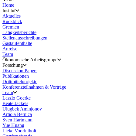
Home
Institut
Aktuelles
Rückblick
Gremien
Tätigkeitsberichte
Stellenausschreibungen
Gastaufenthalte
Anreise
Team
Ökonomische Arbeitsgruppe
Forschung
Discussion Papers
Publikationen
Drittmittelprojekte
Konferenzteilnahmen & Vorträge
Team
Laszlo Goerke
Beate Jäckels
Ulugbek Aminjonov
Artiola Bernica
Sven Hartmann
Yue Huang
Lieke Voorintholt