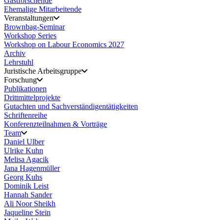
Gastforschende
Ehemalige Mitarbeitende
Veranstaltungen
Brownbag-Seminar
Workshop Series
Workshop on Labour Economics 2027
Archiv
Lehrstuhl
Juristische Arbeitsgruppe
Forschung
Publikationen
Drittmittelprojekte
Gutachten und Sachverständigentätigkeiten
Schriftenreihe
Konferenzteilnahmen & Vorträge
Team
Daniel Ulber
Ulrike Kuhn
Melisa Agacik
Jana Hagenmüller
Georg Kuhs
Dominik Leist
Hannah Sander
Ali Noor Sheikh
Jaqueline Stein