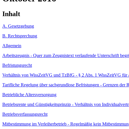
Inhalt
A. Gesetzgebung
B. Rechtsprechung
Allgemein
Arbeitszeugnis - Quer zum Zeugnistext verlaufende Unterschrift begr
Befristungsrecht
Verhältnis von WissZeitVG und TzBfG - § 2 Abs. 1 WissZeitVG für aus
Tarifliche Regelung über sachgrundlose Befristungen - Grenzen der
Betriebliche Altersversorgung
Betriebsrente und Günstigkeitsprinzip - Verhältnis von Individualver
Betriebsverfassungsrecht
Mitbestimmung im Verleiherbetrieb - Regelmäßig kein Mitbestimmungs