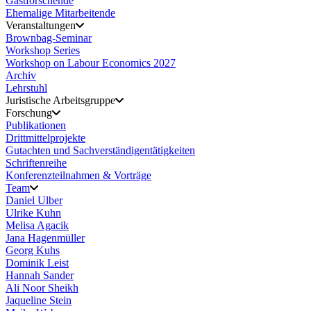
Gastforschende
Ehemalige Mitarbeitende
Veranstaltungen
Brownbag-Seminar
Workshop Series
Workshop on Labour Economics 2027
Archiv
Lehrstuhl
Juristische Arbeitsgruppe
Forschung
Publikationen
Drittmittelprojekte
Gutachten und Sachverständigentätigkeiten
Schriftenreihe
Konferenzteilnahmen & Vorträge
Team
Daniel Ulber
Ulrike Kuhn
Melisa Agacik
Jana Hagenmüller
Georg Kuhs
Dominik Leist
Hannah Sander
Ali Noor Sheikh
Jaqueline Stein