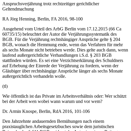
Anspruchsverjährung trotz rechtzeitiger gerichtlicher
Geltendmachung
RA Jörg Henning, Berlin, FA 2016, 98-100
Ausgehend vom Urteil des ArbG Berlin vom 17.12.2015 (66 Ca
60735/15) beleuchtet der Autor die Verjährungssystematik des
BGB. Für die Verjährung rechtshängiger Ansprüche gelte § 204
BGB, wonach die Hemmung ende, wenn das Verfahren für mehr
als sechs Monate nicht betrieben werde. Dies gelte auch dann, wenn
laufend außergerichtliche Verhandlungen i.S.d. § 203 BGB
stattfinden würden. Es sei eine Verzichtserklärung des Schuldners
auf Erhebung der Einrede der Verjährung zu fordern, wenn der
Gläubiger über rechtshängige Ansprüche länger als sechs Monate
außergerichtlich verhandeln wolle.
(tl)
Wie öffentlich ist das Private im Arbeitsverhältnis oder: Wer schützt
bei der Arbeit wen wobei wann warum und vor wem?
Dr. Armin Knospe, Berlin, RdA 2016, 101-106
Den Jahrzehnte andauernden Bemühungen nach einem
praxistauglichen Arbeitsgesetzbuches sowie dem juristischen