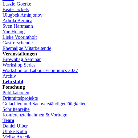
Laszlo Goerke
Beate Jäckels
Ulugbek Aminjonov
Artiola Bernica
Sven Hartmann
Yue Huang
Lieke Voorintholt
Gastforschende
Ehemalige Mitarbeitende
Veranstaltungen
Brownbag-Seminar
Workshop Series
Workshop on Labour Economics 2027
Archiv
Lehrstuhl
Forschung
Publikationen
Drittmittelprojekte
Gutachten und Sachverständigentätigkeiten
Schriftenreihe
Konferenzteilnahmen & Vorträge
Team
Daniel Ulber
Ulrike Kuhn
Melisa Agacik