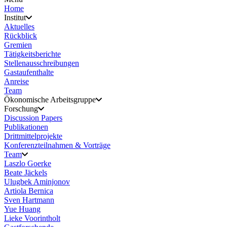
Home
Institut
Aktuelles
Rückblick
Gremien
Tätigkeitsberichte
Stellenausschreibungen
Gastaufenthalte
Anreise
Team
Ökonomische Arbeitsgruppe
Forschung
Discussion Papers
Publikationen
Drittmittelprojekte
Konferenzteilnahmen & Vorträge
Team
Laszlo Goerke
Beate Jäckels
Ulugbek Aminjonov
Artiola Bernica
Sven Hartmann
Yue Huang
Lieke Voorintholt