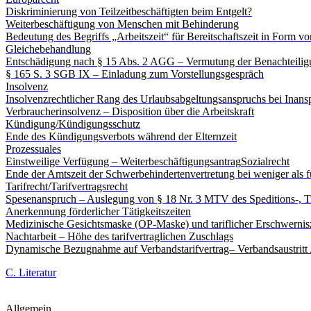
Diskriminierung von Teilzeitbeschäftigten beim Entgelt?
Weiterbeschäftigung von Menschen mit Behinderung
Bedeutung des Begriffs „Arbeitszeit“ für Bereitschaftszeit in Form vo
Gleichebehandlung
Entschädigung nach § 15 Abs. 2 AGG – Vermutung der Benachteili
§ 165 S. 3 SGB IX – Einladung zum Vorstellungsgespräch
Insolvenz
Insolvenzrechtlicher Rang des Urlaubsabgeltungsanspruchs bei Inansp
Verbraucherinsolvenz – Disposition über die Arbeitskraft
Kündigung/Kündigungsschutz
Ende des Kündigungsverbots während der Elternzeit
Prozessuales
Einstweilige Verfügung – Weiterbeschäftigungsantrag
Sozialrecht
Ende der Amtszeit der Schwerbehindertenvertretung bei weniger als f
Tarifrecht/Tarifvertragsrecht
Spesenanspruch – Auslegung von § 18 Nr. 3 MTV des Speditions-, T
Anerkennung förderlicher Tätigkeitszeiten
Medizinische Gesichtsmaske (OP-Maske) und tariflicher Erschwernis
Nachtarbeit – Höhe des tarifvertraglichen Zuschlags
Dynamische Bezugnahme auf Verbandstarifvertrag– Verbandsaustritt 
C. Literatur
Allgemein