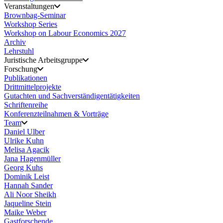
Veranstaltungen
Brownbag-Seminar
Workshop Series
Workshop on Labour Economics 2027
Archiv
Lehrstuhl
Juristische Arbeitsgruppe
Forschung
Publikationen
Drittmittelprojekte
Gutachten und Sachverständigentätigkeiten
Schriftenreihe
Konferenzteilnahmen & Vorträge
Team
Daniel Ulber
Ulrike Kuhn
Melisa Agacik
Jana Hagenmüller
Georg Kuhs
Dominik Leist
Hannah Sander
Ali Noor Sheikh
Jaqueline Stein
Maike Weber
Gastforschende