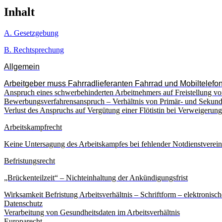
Inhalt
A. Gesetzgebung
B. Rechtsprechung
Allgemein
Arbeitgeber muss Fahrradlieferanten Fahrrad und Mobiltelefon 
Anspruch eines schwerbehinderten Arbeitnehmers auf Freistellung von
Bewerbungsverfahrensanspruch – Verhältnis von Primär- und Sekund
Verlust des Anspruchs auf Vergütung einer Flötistin bei Verweigerun
Arbeitskampfrecht
Keine Untersagung des Arbeitskampfes bei fehlender Notdienstverei
Befristungsrecht
„Brückenteilzeit“ – Nichteinhaltung der Ankündigungsfrist
Wirksamkeit Befristung Arbeitsverhältnis – Schriftform – elektronisch
Datenschutz
Verarbeitung von Gesundheitsdaten im Arbeitsverhältnis
Europarecht