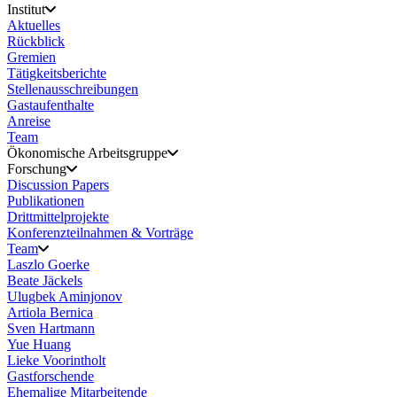
Institut
Aktuelles
Rückblick
Gremien
Tätigkeitsberichte
Stellenausschreibungen
Gastaufenthalte
Anreise
Team
Ökonomische Arbeitsgruppe
Forschung
Discussion Papers
Publikationen
Drittmittelprojekte
Konferenzteilnahmen & Vorträge
Team
Laszlo Goerke
Beate Jäckels
Ulugbek Aminjonov
Artiola Bernica
Sven Hartmann
Yue Huang
Lieke Voorintholt
Gastforschende
Ehemalige Mitarbeitende