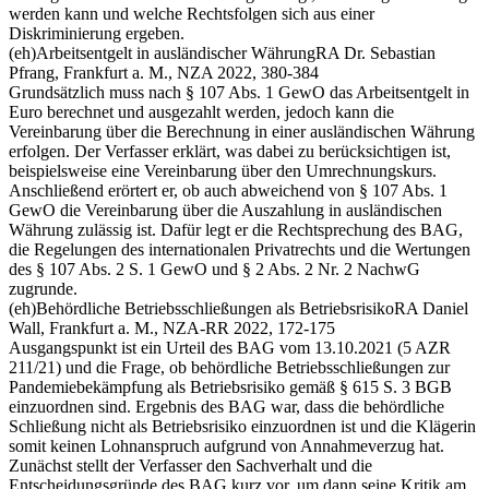
werden kann und welche Rechtsfolgen sich aus einer
Diskriminierung ergeben.
(eh)
Arbeitsentgelt in ausländischer Währung
RA Dr. Sebastian
Pfrang, Frankfurt a. M., NZA 2022, 380-384
Grundsätzlich muss nach § 107 Abs. 1 GewO das Arbeitsentgelt in
Euro berechnet und ausgezahlt werden, jedoch kann die
Vereinbarung über die Berechnung in einer ausländischen Währung
erfolgen. Der Verfasser erklärt, was dabei zu berücksichtigen ist,
beispielsweise eine Vereinbarung über den Umrechnungskurs.
Anschließend erörtert er, ob auch abweichend von § 107 Abs. 1
GewO die Vereinbarung über die Auszahlung in ausländischen
Währung zulässig ist. Dafür legt er die Rechtsprechung des BAG,
die Regelungen des internationalen Privatrechts und die Wertungen
des § 107 Abs. 2 S. 1 GewO und § 2 Abs. 2 Nr. 2 NachwG
zugrunde.
(eh)
Behördliche Betriebsschließungen als Betriebsrisiko
RA Daniel
Wall, Frankfurt a. M., NZA-RR 2022, 172-175
Ausgangspunkt ist ein Urteil des BAG vom 13.10.2021 (5 AZR
211/21) und die Frage, ob behördliche Betriebsschließungen zur
Pandemiebekämpfung als Betriebsrisiko gemäß § 615 S. 3 BGB
einzuordnen sind. Ergebnis des BAG war, dass die behördliche
Schließung nicht als Betriebsrisiko einzuordnen ist und die Klägerin
somit keinen Lohnanspruch aufgrund von Annahmeverzug hat.
Zunächst stellt der Verfasser den Sachverhalt und die
Entscheidungsgründe des BAG kurz vor, um dann seine Kritik am