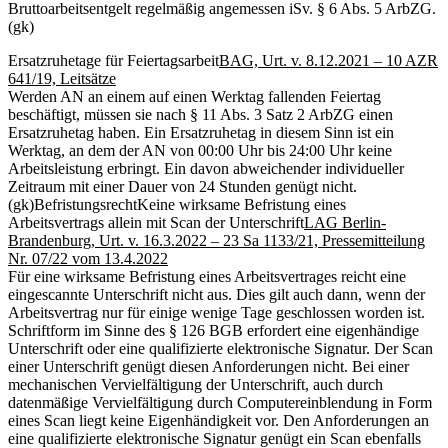
Bruttoarbeitsentgelt regelmäßig angemessen iSv. § 6 Abs. 5 ArbZG.
(gk)
Ersatzruhetage für Feiertagsarbeit
BAG, Urt. v. 8.12.2021 – 10 AZR
641/19, Leitsätze
Werden AN an einem auf einen Werktag fallenden Feiertag
beschäftigt, müssen sie nach § 11 Abs. 3 Satz 2 ArbZG einen
Ersatzruhetag haben. Ein Ersatzruhetag in diesem Sinn ist ein
Werktag, an dem der AN von 00:00 Uhr bis 24:00 Uhr keine
Arbeitsleistung erbringt. Ein davon abweichender individueller
Zeitraum mit einer Dauer von 24 Stunden genügt nicht.
(gk)
Befristungsrecht
Keine wirksame Befristung eines
Arbeitsvertrags allein mit Scan der Unterschrift
LAG Berlin-
Brandenburg, Urt. v. 16.3.2022 – 23 Sa 1133/21, Pressemitteilung
Nr. 07/22 vom 13.4.2022
Für eine wirksame Befristung eines Arbeitsvertrages reicht eine
eingescannte Unterschrift nicht aus. Dies gilt auch dann, wenn der
Arbeitsvertrag nur für einige wenige Tage geschlossen worden ist.
Schriftform im Sinne des § 126 BGB erfordert eine eigenhändige
Unterschrift oder eine qualifizierte elektronische Signatur. Der Scan
einer Unterschrift genügt diesen Anforderungen nicht. Bei einer
mechanischen Vervielfältigung der Unterschrift, auch durch
datenmäßige Vervielfältigung durch Computereinblendung in Form
eines Scan liegt keine Eigenhändigkeit vor. Den Anforderungen an
eine qualifizierte elektronische Signatur genügt ein Scan ebenfalls