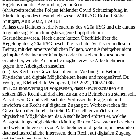
Ergebnis und der Begründung zu äußern.
(eh)
Arbeitsrechtliche Folgen fehlender Covid-Schutzimpfung in
Einrichtungen des Gesundheitswesens
VRiLAG Roland Stöbe,
Stuttgart, AuR 2022, 159-161
Anlass des Beitrags ist die Neuerung des § 20a IfSG und die daraus
folgende sog. Einrichtungsbezogene Impfpflicht im
Gesundheitswesen. Nach einem kurzen Überblick über die
Regelung des § 20a IfSG beschäftigt sich der Verfasser in diesem
Beitrag mit den arbeitsrechtlichen Folgen, wenn Arbeitgeber nicht
geimpfte Arbeitnehmer kündigen oder freistellen. Insbesondere
erläutert er, welche Ansprüche möglicherweise Arbeitnehmern
gegen ihre Arbeitgeber zustehen.
(eh)
Das Recht der Gewerkschaften auf Werbung im Betrieb –
Physische und digitale Möglichkeiten heute und morgen
Prof. Dr.
Wolfgang Kleinebrink, Wuppertal, DB 2022, 1002-1008
Im Koalitionsvertrag ist vorgesehen, dass Gewerkschaften ein
zeitgemäßes Recht auf digitalen Zugang zu Betrieben zu stehen soll.
Aus diesem Grund stellt sich der Verfasser die Frage, ob und
inwiefern ein Recht auf digitalen Zugang zu Werbezwecken für
Gewerkschaften bereits besteht. Dafür stellt er zunächst die
physischen Möglichkeiten dar. Anschließend erörtert er, welche
Ausgestaltungsmöglichkeiten künftig für den Gesetzgeber bestehen
und welche Interessen von Arbeitnehmer und -gebern, insbesondere
datenschutzrechtliche Interessen, dem Recht auf digitalen Zugang
entgegenstehen könnten.