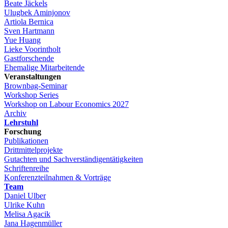
Beate Jäckels
Ulugbek Aminjonov
Artiola Bernica
Sven Hartmann
Yue Huang
Lieke Voorintholt
Gastforschende
Ehemalige Mitarbeitende
Veranstaltungen
Brownbag-Seminar
Workshop Series
Workshop on Labour Economics 2027
Archiv
Lehrstuhl
Forschung
Publikationen
Drittmittelprojekte
Gutachten und Sachverständigentätigkeiten
Schriftenreihe
Konferenzteilnahmen & Vorträge
Team
Daniel Ulber
Ulrike Kuhn
Melisa Agacik
Jana Hagenmüller