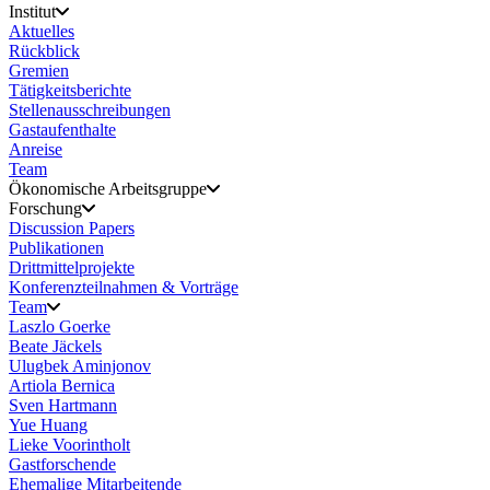
Institut
Aktuelles
Rückblick
Gremien
Tätigkeitsberichte
Stellenausschreibungen
Gastaufenthalte
Anreise
Team
Ökonomische Arbeitsgruppe
Forschung
Discussion Papers
Publikationen
Drittmittelprojekte
Konferenzteilnahmen & Vorträge
Team
Laszlo Goerke
Beate Jäckels
Ulugbek Aminjonov
Artiola Bernica
Sven Hartmann
Yue Huang
Lieke Voorintholt
Gastforschende
Ehemalige Mitarbeitende