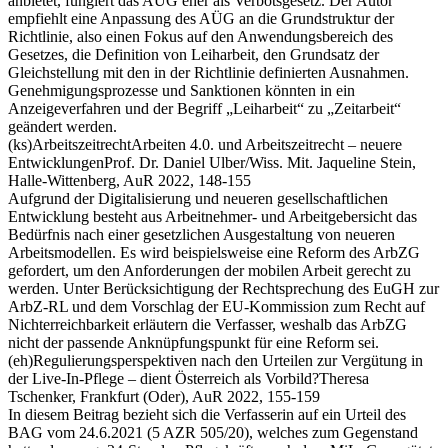
anbietet, fungiert das AÜG eher als Verbotsgesetz. Der Autor
empfiehlt eine Anpassung des AÜG an die Grundstruktur der
Richtlinie, also einen Fokus auf den Anwendungsbereich des
Gesetzes, die Definition von Leiharbeit, den Grundsatz der
Gleichstellung mit den in der Richtlinie definierten Ausnahmen.
Genehmigungsprozesse und Sanktionen könnten in ein
Anzeigeverfahren und der Begriff „Leiharbeit“ zu „Zeitarbeit“
geändert werden.
(ks)
Arbeitszeitrecht
Arbeiten 4.0. und Arbeitszeitrecht – neuere
Entwicklungen
Prof. Dr. Daniel Ulber/Wiss. Mit. Jaqueline Stein,
Halle-Wittenberg, AuR 2022, 148-155
Aufgrund der Digitalisierung und neueren gesellschaftlichen
Entwicklung besteht aus Arbeitnehmer- und Arbeitgebersicht das
Bedürfnis nach einer gesetzlichen Ausgestaltung von neueren
Arbeitsmodellen. Es wird beispielsweise eine Reform des ArbZG
gefordert, um den Anforderungen der mobilen Arbeit gerecht zu
werden. Unter Berücksichtigung der Rechtsprechung des EuGH zur
ArbZ-RL und dem Vorschlag der EU-Kommission zum Recht auf
Nichterreichbarkeit erläutern die Verfasser, weshalb das ArbZG
nicht der passende Anknüpfungspunkt für eine Reform sei.
(eh)
Regulierungsperspektiven nach den Urteilen zur Vergütung in
der Live-In-Pflege – dient Österreich als Vorbild?
Theresa
Tschenker, Frankfurt (Oder), AuR 2022, 155-159
In diesem Beitrag bezieht sich die Verfasserin auf ein Urteil des
BAG vom 24.6.2021 (5 AZR 505/20), welches zum Gegenstand