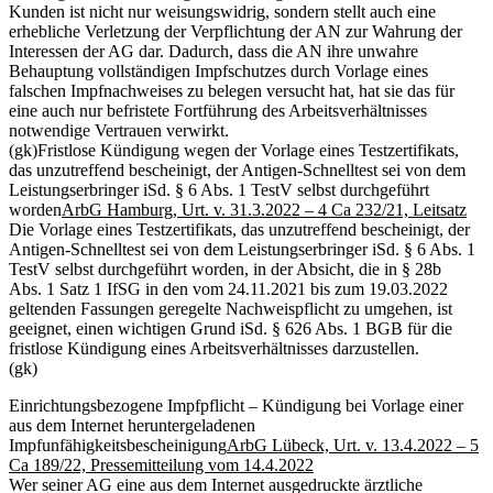
Kunden ist nicht nur weisungswidrig, sondern stellt auch eine
erhebliche Verletzung der Verpflichtung der AN zur Wahrung der
Interessen der AG dar. Dadurch, dass die AN ihre unwahre
Behauptung vollständigen Impfschutzes durch Vorlage eines
falschen Impfnachweises zu belegen versucht hat, hat sie das für
eine auch nur befristete Fortführung des Arbeitsverhältnisses
notwendige Vertrauen verwirkt.
(gk)
Fristlose Kündigung wegen der Vorlage eines Testzertifikats,
das unzutreffend bescheinigt, der Antigen-Schnelltest sei von dem
Leistungserbringer iSd. § 6 Abs. 1 TestV selbst durchgeführt
worden
ArbG Hamburg, Urt. v. 31.3.2022 – 4 Ca 232/21, Leitsatz
Die Vorlage eines Testzertifikats, das unzutreffend bescheinigt, der
Antigen-Schnelltest sei von dem Leistungserbringer iSd. § 6 Abs. 1
TestV selbst durchgeführt worden, in der Absicht, die in § 28b
Abs. 1 Satz 1 IfSG in den vom 24.11.2021 bis zum 19.03.2022
geltenden Fassungen geregelte Nachweispflicht zu umgehen, ist
geeignet, einen wichtigen Grund iSd. § 626 Abs. 1 BGB für die
fristlose Kündigung eines Arbeitsverhältnisses darzustellen.
(gk)
Einrichtungsbezogene Impfpflicht – Kündigung bei Vorlage einer
aus dem Internet heruntergeladenen
Impfunfähigkeitsbescheinigung
ArbG Lübeck, Urt. v. 13.4.2022 – 5
Ca 189/22, Pressemitteilung vom 14.4.2022
Wer seiner AG eine aus dem Internet ausgedruckte ärztliche