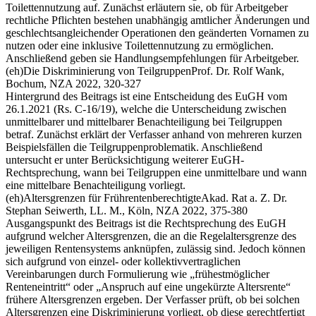
Toilettennutzung auf. Zunächst erläutern sie, ob für Arbeitgeber
rechtliche Pflichten bestehen unabhängig amtlicher Änderungen und
geschlechtsangleichender Operationen den geänderten Vornamen zu
nutzen oder eine inklusive Toilettennutzung zu ermöglichen.
Anschließend geben sie Handlungsempfehlungen für Arbeitgeber.
(eh)
Die Diskriminierung von Teilgruppen
Prof. Dr. Rolf Wank,
Bochum, NZA 2022, 320-327
Hintergrund des Beitrags ist eine Entscheidung des EuGH vom
26.1.2021 (Rs. C-16/19), welche die Unterscheidung zwischen
unmittelbarer und mittelbarer Benachteiligung bei Teilgruppen
betraf. Zunächst erklärt der Verfasser anhand von mehreren kurzen
Beispielsfällen die Teilgruppenproblematik. Anschließend
untersucht er unter Berücksichtigung weiterer EuGH-
Rechtsprechung, wann bei Teilgruppen eine unmittelbare und wann
eine mittelbare Benachteiligung vorliegt.
(eh)
Altersgrenzen für Frührentenberechtigte
Akad. Rat a. Z. Dr.
Stephan Seiwerth, LL. M., Köln, NZA 2022, 375-380
Ausgangspunkt des Beitrags ist die Rechtsprechung des EuGH
aufgrund welcher Altersgrenzen, die an die Regelaltersgrenze des
jeweiligen Rentensystems anknüpfen, zulässig sind. Jedoch können
sich aufgrund von einzel- oder kollektivvertraglichen
Vereinbarungen durch Formulierung wie „frühestmöglicher
Renteneintritt“ oder „Anspruch auf eine ungekürzte Altersrente“
frühere Altersgrenzen ergeben. Der Verfasser prüft, ob bei solchen
Altersgrenzen eine Diskriminierung vorliegt, ob diese gerechtfertigt