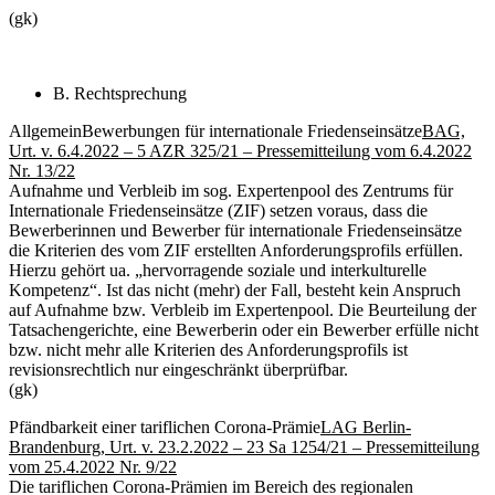
(gk)
B. Rechtsprechung
Allgemein
Bewerbungen für internationale Friedenseinsätze
BAG,
Urt. v. 6.4.2022 – 5 AZR 325/21 – Pressemitteilung vom 6.4.2022
Nr. 13/22
Aufnahme und Verbleib im sog. Expertenpool des Zentrums für
Internationale Friedenseinsätze (ZIF) setzen voraus, dass die
Bewerberinnen und Bewerber für internationale Friedenseinsätze
die Kriterien des vom ZIF erstellten Anforderungsprofils erfüllen.
Hierzu gehört ua. „hervorragende soziale und interkulturelle
Kompetenz“. Ist das nicht (mehr) der Fall, besteht kein Anspruch
auf Aufnahme bzw. Verbleib im Expertenpool. Die Beurteilung der
Tatsachengerichte, eine Bewerberin oder ein Bewerber erfülle nicht
bzw. nicht mehr alle Kriterien des Anforderungsprofils ist
revisionsrechtlich nur eingeschränkt überprüfbar.
(gk)
Pfändbarkeit einer tariflichen Corona-Prämie
LAG Berlin-
Brandenburg, Urt. v. 23.2.2022 – 23 Sa 1254/21 – Pressemitteilung
vom 25.4.2022 Nr. 9/22
Die tariflichen Corona-Prämien im Bereich des regionalen