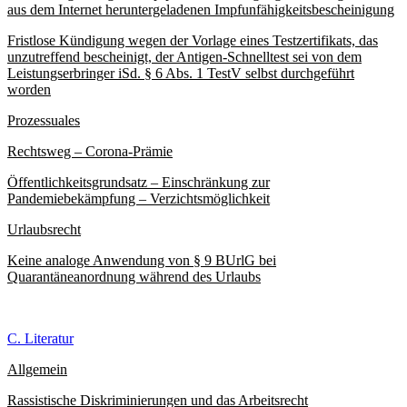
aus dem Internet heruntergeladenen Impfunfähigkeitsbescheinigung
Fristlose Kündigung wegen der Vorlage eines Testzertifikats, das
unzutreffend bescheinigt, der Antigen-Schnelltest sei von dem
Leistungserbringer iSd. § 6 Abs. 1 TestV selbst durchgeführt
worden
Prozessuales
Rechtsweg – Corona-Prämie
Öffentlichkeitsgrundsatz – Einschränkung zur
Pandemiebekämpfung – Verzichtsmöglichkeit
Urlaubsrecht
Keine analoge Anwendung von § 9 BUrlG bei
Quarantäneanordnung während des Urlaubs
C. Literatur
Allgemein
Rassistische Diskriminierungen und das Arbeitsrecht