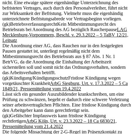
nicht. Eine etwaige spätere eigenhändige Unterzeichnung des
befristeten Vertrages, auch durch den Personalverleiher, führt nicht
zur Wirksamkeit der Befristung. Vielmehr muss die eigenhändig
unterzeichnete Befristungsabrede vor Vertragsbeginn vorliegen.
(gk)
Betriebsverfassungsrecht
Kein Mitbestimmungsrecht des
Betriebsrats bei Anordnung des AG bezüglich Raucherpause
LAG
Mecklenburg-Vorpommern, Beschl. v. 29.3.2022 – 5 TaBV 12/21,
Leitsatz
Die Anordnung einer AG, dass Rauchen nur in den festgelegten
Pausen gestattet ist, unterliegt regelmäßig nicht dem
Mitbestimmungsrecht des Betriebsrats aus § 87 Abs. 1 Nr. 1
BetrVG, da die Anordnung die Einhaltung der Arbeitszeit
sicherstellen soll und somit nicht das Ordnungsverhalten, sondern
das Arbeitsverhalten betrifft.
(gk)
Kündigung/Kündigungsschutz
Fristlose Kündigung wegen
vorgetäuschter Krankheit
ArbG Siegburg, Urt. v. 17.3.2022 – 5 Ca
1849/21, Pressemitteilung vom 19.4.2022
Lässt sich ein gesunder Auszubildender krankschreiben, um eine
Prüfung zu schwänzen, begeht er dadurch eine schwere Verletzung
seiner arbeitsvertraglichen Pflichten. Eine fristlose Kündigung durch
den Arbeitgeber kann dann gerechtfertigt sein.
(gk)
Gefälschter Impfausweis kann fristlose Kündigung
rechtfertigen
ArbG Köln, Urt. v. 23.3.2022 – 18 Ca 6830/21,
Pressemitteilung vom 21.4.2022
Die folgende Missachtung der 2-G-Regel im Präsenzkontakt zu