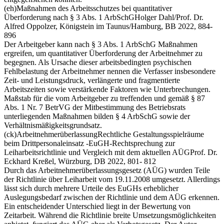
(eh)
Maßnahmen des Arbeitsschutzes bei quantitativer
Überforderung nach § 3 Abs. 1 ArbSchG
Holger Dahl/Prof. Dr.
Alfred Oppolzer, Königstein im Taunus/Hamburg, BB 2022, 884-
896
Der Arbeitgeber kann nach § 3 Abs. 1 ArbSchG Maßnahmen
ergreifen, um quantitativer Überforderung der Arbeitnehmer zu
begegnen. Als Ursache dieser arbeitsbedingten psychischen
Fehlbelastung der Arbeitnehmer nennen die Verfasser insbesondere
Zeit- und Leistungsdruck, verlängerte und fragmentierte
Arbeitszeiten sowie verstärkende Faktoren wie Unterbrechungen.
Maßstab für die vom Arbeitgeber zu treffenden und gemäß § 87
Abs. 1 Nr. 7 BetrVG der Mitbestimmung des Betriebsrats
unterliegenden Maßnahmen bilden § 4 ArbSchG sowie der
Verhältnismäßigkeitsgrundsatz.
(ck)
Arbeitnehmerüberlassung
Rechtliche Gestaltungsspielräume
beim Drittpersonaleinsatz -EuGH-Rechtsprechung zur
Leiharbeitsrichtlinie und Vergleich mit dem aktuellen AÜG
Prof. Dr.
Eckhard Kreßel, Würzburg, DB 2022, 801- 812
Durch das Arbeitnehmerüberlassungsgesetz (AÜG) wurden Teile
der Richtlinie über Leiharbeit vom 19.11.2008 umgesetzt. Allerdings
lässt sich durch mehrere Urteile des EuGHs erheblicher
Auslegungsbedarf zwischen der Richtlinie und dem AÜG erkennen.
Ein entscheidender Unterschied liegt in der Bewertung von
Zeitarbeit. Während die Richtlinie breite Umsetzungsmöglichkeiten