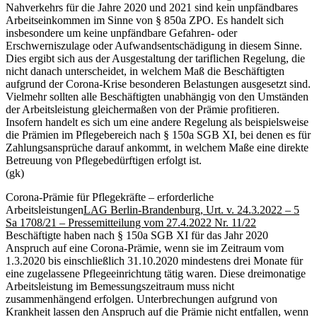
Nahverkehrs für die Jahre 2020 und 2021 sind kein unpfändbares
Arbeitseinkommen im Sinne von § 850a ZPO. Es handelt sich
insbesondere um keine unpfändbare Gefahren- oder
Erschwerniszulage oder Aufwandsentschädigung in diesem Sinne.
Dies ergibt sich aus der Ausgestaltung der tariflichen Regelung, die
nicht danach unterscheidet, in welchem Maß die Beschäftigten
aufgrund der Corona-Krise besonderen Belastungen ausgesetzt sind.
Vielmehr sollten alle Beschäftigten unabhängig von den Umständen
der Arbeitsleistung gleichermaßen von der Prämie profitieren.
Insofern handelt es sich um eine andere Regelung als beispielsweise
die Prämien im Pflegebereich nach § 150a SGB XI, bei denen es für
Zahlungsansprüche darauf ankommt, in welchem Maße eine direkte
Betreuung von Pflegebedürftigen erfolgt ist.
(gk)
Corona-Prämie für Pflegekräfte – erforderliche
Arbeitsleistungen
LAG Berlin-Brandenburg, Urt. v. 24.3.2022 – 5
Sa 1708/21 – Pressemitteilung vom 27.4.2022 Nr. 11/22
Beschäftigte haben nach § 150a SGB XI für das Jahr 2020
Anspruch auf eine Corona-Prämie, wenn sie im Zeitraum vom
1.3.2020 bis einschließlich 31.10.2020 mindestens drei Monate für
eine zugelassene Pflegeeinrichtung tätig waren. Diese dreimonatige
Arbeitsleistung im Bemessungszeitraum muss nicht
zusammenhängend erfolgen. Unterbrechungen aufgrund von
Krankheit lassen den Anspruch auf die Prämie nicht entfallen, wenn