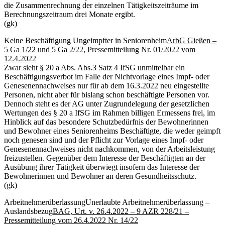
die Zusammenrechnung der einzelnen Tätigkeitszeiträume im
Berechnungszeitraum drei Monate ergibt.
(gk)
Keine Beschäftigung Ungeimpfter in Seniorenheim
ArbG Gießen –
5 Ga 1/22 und 5 Ga 2/22, Pressemitteilung Nr. 01/2022 vom
12.4.2022
Zwar sieht § 20 a Abs. Abs.3 Satz 4 IfSG unmittelbar ein
Beschäftigungsverbot im Falle der Nichtvorlage eines Impf- oder
Genesenennachweises nur für ab dem 16.3.2022 neu eingestellte
Personen, nicht aber für bislang schon beschäftigte Personen vor.
Dennoch steht es der AG unter Zugrundelegung der gesetzlichen
Wertungen des § 20 a IfSG im Rahmen billigen Ermessens frei, im
Hinblick auf das besondere Schutzbedürfnis der Bewohnerinnen
und Bewohner eines Seniorenheims Beschäftigte, die weder geimpft
noch genesen sind und der Pflicht zur Vorlage eines Impf- oder
Genesenennachweises nicht nachkommen, von der Arbeitsleistung
freizustellen. Gegenüber dem Interesse der Beschäftigten an der
Ausübung ihrer Tätigkeit überwiegt insofern das Interesse der
Bewohnerinnen und Bewohner an deren Gesundheitsschutz.
(gk)
Arbeitnehmerüberlassung
Unerlaubte Arbeitnehmerüberlassung –
Auslandsbezug
BAG, Urt. v. 26.4.2022 – 9 AZR 228/21 –
Pressemitteilung vom 26.4.2022 Nr. 14/22