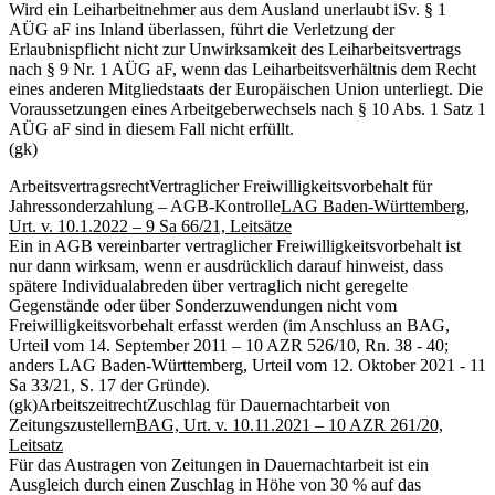
Wird ein Leiharbeitnehmer aus dem Ausland unerlaubt iSv. § 1
AÜG aF ins Inland überlassen, führt die Verletzung der
Erlaubnispflicht nicht zur Unwirksamkeit des Leiharbeitsvertrags
nach § 9 Nr. 1 AÜG aF, wenn das Leiharbeitsverhältnis dem Recht
eines anderen Mitgliedstaats der Europäischen Union unterliegt. Die
Voraussetzungen eines Arbeitgeberwechsels nach § 10 Abs. 1 Satz 1
AÜG aF sind in diesem Fall nicht erfüllt.
(gk)
Arbeitsvertragsrecht
Vertraglicher Freiwilligkeitsvorbehalt für
Jahressonderzahlung – AGB-Kontrolle
LAG Baden-Württemberg,
Urt. v. 10.1.2022 – 9 Sa 66/21, Leitsätze
Ein in AGB vereinbarter vertraglicher Freiwilligkeitsvorbehalt ist
nur dann wirksam, wenn er ausdrücklich darauf hinweist, dass
spätere Individualabreden über vertraglich nicht geregelte
Gegenstände oder über Sonderzuwendungen nicht vom
Freiwilligkeitsvorbehalt erfasst werden (im Anschluss an BAG,
Urteil vom 14. September 2011 – 10 AZR 526/10, Rn. 38 - 40;
anders LAG Baden-Württemberg, Urteil vom 12. Oktober 2021 - 11
Sa 33/21, S. 17 der Gründe).
(gk)
Arbeitszeitrecht
Zuschlag für Dauernachtarbeit von
Zeitungszustellern
BAG, Urt. v. 10.11.2021 – 10 AZR 261/20,
Leitsatz
Für das Austragen von Zeitungen in Dauernachtarbeit ist ein
Ausgleich durch einen Zuschlag in Höhe von 30 % auf das