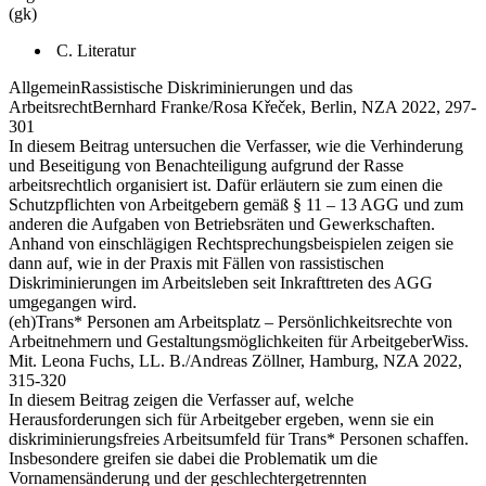
(gk)
C. Literatur
Allgemein
Rassistische Diskriminierungen und das
Arbeitsrecht
Bernhard Franke/Rosa Křeček, Berlin, NZA 2022, 297-
301
In diesem Beitrag untersuchen die Verfasser, wie die Verhinderung
und Beseitigung von Benachteiligung aufgrund der Rasse
arbeitsrechtlich organisiert ist. Dafür erläutern sie zum einen die
Schutzpflichten von Arbeitgebern gemäß § 11 – 13 AGG und zum
anderen die Aufgaben von Betriebsräten und Gewerkschaften.
Anhand von einschlägigen Rechtsprechungsbeispielen zeigen sie
dann auf, wie in der Praxis mit Fällen von rassistischen
Diskriminierungen im Arbeitsleben seit Inkrafttreten des AGG
umgegangen wird.
(eh)
Trans* Personen am Arbeitsplatz – Persönlichkeitsrechte von
Arbeitnehmern und Gestaltungsmöglichkeiten für Arbeitgeber
Wiss.
Mit. Leona Fuchs, LL. B./Andreas Zöllner, Hamburg, NZA 2022,
315-320
In diesem Beitrag zeigen die Verfasser auf, welche
Herausforderungen sich für Arbeitgeber ergeben, wenn sie ein
diskriminierungsfreies Arbeitsumfeld für Trans* Personen schaffen.
Insbesondere greifen sie dabei die Problematik um die
Vornamensänderung und der geschlechtergetrennten