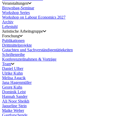
Veranstaltungen
Brownbag-Seminar
Workshop Series
Workshop on Labour Economics 2027
Archiv
Lehrstuhl
Juristische Arbeitsgruppe
Forschung
Publikationen
Drittmittelprojekte
Gutachten und Sachverständigentätigkeiten
Schriftenreihe
Konferenzteilnahmen & Vorträge
Team
Daniel Ulber
Ulrike Kuhn
Melisa Agacik
Jana Hagenmüller
Georg Kuhs
Dominik Leist
Hannah Sander
Ali Noor Sheikh
Jaqueline Stein
Maike Weber
Gastforschende