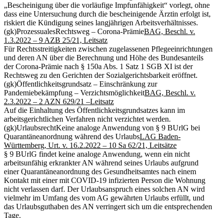
„Bescheinigung über die vorläufige Impfunfähigkeit“ vorlegt, ohne
dass eine Untersuchung durch die bescheinigende Ärztin erfolgt ist,
riskiert die Kündigung seines langjährigen Arbeitsverhältnisses.
(gk)
Prozessuales
Rechtsweg – Corona-Prämie
BAG, Beschl. v.
1.3.2022 – 9 AZB 25/21, Leitsatz
Für Rechtsstreitigkeiten zwischen zugelassenen Pflegeeinrichtungen
und deren AN über die Berechnung und Höhe des Bundesanteils
der Corona-Prämie nach § 150a Abs. 1 Satz 1 SGB XI ist der
Rechtsweg zu den Gerichten der Sozialgerichtsbarkeit eröffnet.
(gk)
Öffentlichkeitsgrundsatz – Einschränkung zur
Pandemiebekämpfung – Verzichtsmöglichkeit
BAG, Beschl. v.
2.3.2022 – 2 AZN 629/21 –Leitsatz
Auf die Einhaltung des Öffentlichkeitsgrundsatzes kann im
arbeitsgerichtlichen Verfahren nicht verzichtet werden.
(gk)
Urlaubsrecht
Keine analoge Anwendung von § 9 BUrlG bei
Quarantäneanordnung während des Urlaubs
LAG Baden-
Württemberg, Urt. v. 16.2.2022 – 10 Sa 62/21, Leitsätze
§ 9 BUrlG findet keine analoge Anwendung, wenn ein nicht
arbeitsunfähig erkrankter AN während seines Urlaubs aufgrund
einer Quarantäneanordnung des Gesundheitsamtes nach einem
Kontakt mit einer mit COVID-19 infizierten Person die Wohnung
nicht verlassen darf. Der Urlaubsanspruch eines solchen AN wird
vielmehr im Umfang des vom AG gewährten Urlaubs erfüllt, und
das Urlaubsguthaben des AN verringert sich um die entsprechenden
Tage.