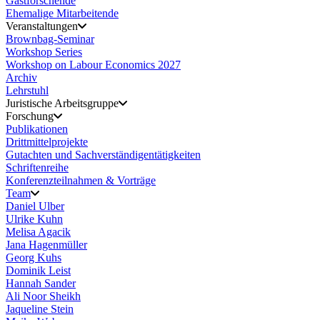
Gastforschende
Ehemalige Mitarbeitende
Veranstaltungen
Brownbag-Seminar
Workshop Series
Workshop on Labour Economics 2027
Archiv
Lehrstuhl
Juristische Arbeitsgruppe
Forschung
Publikationen
Drittmittelprojekte
Gutachten und Sachverständigentätigkeiten
Schriftenreihe
Konferenzteilnahmen & Vorträge
Team
Daniel Ulber
Ulrike Kuhn
Melisa Agacik
Jana Hagenmüller
Georg Kuhs
Dominik Leist
Hannah Sander
Ali Noor Sheikh
Jaqueline Stein