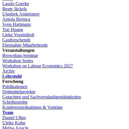
Laszlo Goerke
Beate Jäckels
Ulugbek Aminjonov
Artiola Bernica
Sven Hartmann
Yue Huang
Lieke Voorintholt
Gastforschende
Ehemalige Mitarbeitende
Veranstaltungen
Brownbag-Seminar
Workshop Series
Workshop on Labour Economics 2027
Archiv
Lehrstuhl
Forschung
Publikationen
Drittmittelprojekte
Gutachten und Sachverständigentätigkeiten
Schriftenreihe
Konferenzteilnahmen & Vorträge
Team
Daniel Ulber
Ulrike Kuhn
Melisa Agacik