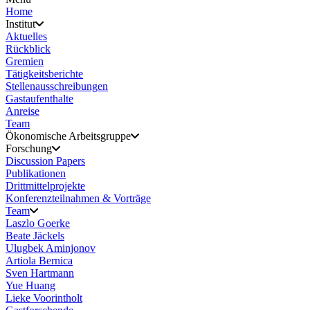
Home
Institut
Aktuelles
Rückblick
Gremien
Tätigkeitsberichte
Stellenausschreibungen
Gastaufenthalte
Anreise
Team
Ökonomische Arbeitsgruppe
Forschung
Discussion Papers
Publikationen
Drittmittelprojekte
Konferenzteilnahmen & Vorträge
Team
Laszlo Goerke
Beate Jäckels
Ulugbek Aminjonov
Artiola Bernica
Sven Hartmann
Yue Huang
Lieke Voorintholt