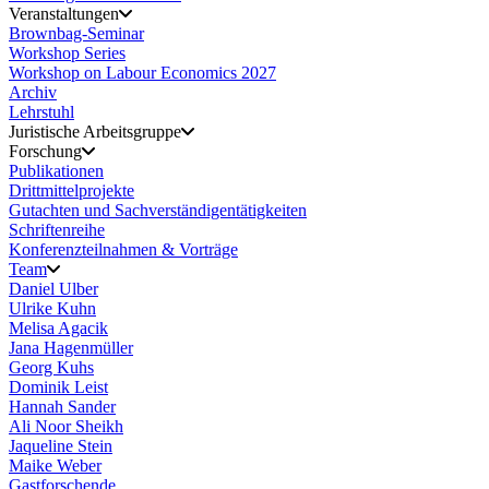
Veranstaltungen
Brownbag-Seminar
Workshop Series
Workshop on Labour Economics 2027
Archiv
Lehrstuhl
Juristische Arbeitsgruppe
Forschung
Publikationen
Drittmittelprojekte
Gutachten und Sachverständigentätigkeiten
Schriftenreihe
Konferenzteilnahmen & Vorträge
Team
Daniel Ulber
Ulrike Kuhn
Melisa Agacik
Jana Hagenmüller
Georg Kuhs
Dominik Leist
Hannah Sander
Ali Noor Sheikh
Jaqueline Stein
Maike Weber
Gastforschende