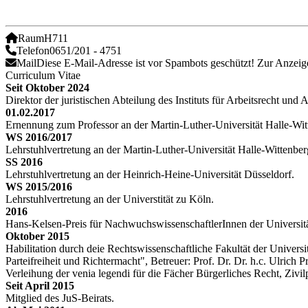
Raum
H711
Telefon
0651/201 - 4751
Mail
Diese E-Mail-Adresse ist vor Spambots geschützt! Zur Anzeige
Curriculum Vitae
Seit Oktober 2024
Direktor der juristischen Abteilung des Instituts für Arbeitsrecht un
01.02.2017
Ernennung zum Professor an der Martin-Luther-Universität Halle-Wit
WS 2016/2017
Lehrstuhlvertretung an der Martin-Luther-Universität Halle-Wittenber
SS 2016
Lehrstuhlvertretung an der Heinrich-Heine-Universität Düsseldorf.
WS 2015/2016
Lehrstuhlvertretung an der Universtität zu Köln.
2016
Hans-Kelsen-Preis für NachwuchswissenschaftlerInnen der Universit
Oktober 2015
Habilitation durch deie Rechtswissenschaftliche Fakultät der Univers
Parteifreiheit und Richtermacht", Betreuer: Prof. Dr. Dr. h.c. Ulrich P
Verleihung der venia legendi für die Fächer Bürgerliches Recht, Zivil
Seit April 2015
Mitglied des JuS-Beirats.