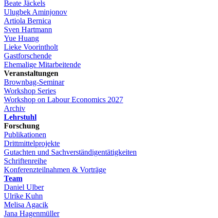
Beate Jäckels
Ulugbek Aminjonov
Artiola Bernica
Sven Hartmann
Yue Huang
Lieke Voorintholt
Gastforschende
Ehemalige Mitarbeitende
Veranstaltungen
Brownbag-Seminar
Workshop Series
Workshop on Labour Economics 2027
Archiv
Lehrstuhl
Forschung
Publikationen
Drittmittelprojekte
Gutachten und Sachverständigentätigkeiten
Schriftenreihe
Konferenzteilnahmen & Vorträge
Team
Daniel Ulber
Ulrike Kuhn
Melisa Agacik
Jana Hagenmüller