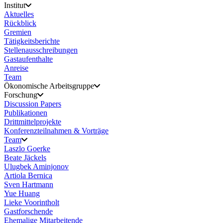
Institut
Aktuelles
Rückblick
Gremien
Tätigkeitsberichte
Stellenausschreibungen
Gastaufenthalte
Anreise
Team
Ökonomische Arbeitsgruppe
Forschung
Discussion Papers
Publikationen
Drittmittelprojekte
Konferenzteilnahmen & Vorträge
Team
Laszlo Goerke
Beate Jäckels
Ulugbek Aminjonov
Artiola Bernica
Sven Hartmann
Yue Huang
Lieke Voorintholt
Gastforschende
Ehemalige Mitarbeitende