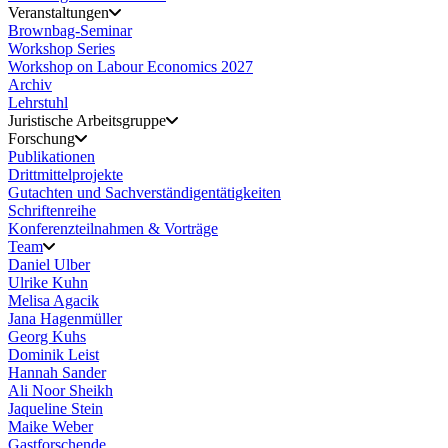
Veranstaltungen
Brownbag-Seminar
Workshop Series
Workshop on Labour Economics 2027
Archiv
Lehrstuhl
Juristische Arbeitsgruppe
Forschung
Publikationen
Drittmittelprojekte
Gutachten und Sachverständigentätigkeiten
Schriftenreihe
Konferenzteilnahmen & Vorträge
Team
Daniel Ulber
Ulrike Kuhn
Melisa Agacik
Jana Hagenmüller
Georg Kuhs
Dominik Leist
Hannah Sander
Ali Noor Sheikh
Jaqueline Stein
Maike Weber
Gastforschende