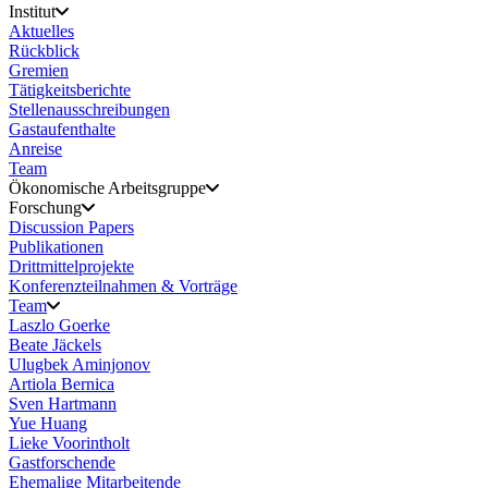
Institut
Aktuelles
Rückblick
Gremien
Tätigkeitsberichte
Stellenausschreibungen
Gastaufenthalte
Anreise
Team
Ökonomische Arbeitsgruppe
Forschung
Discussion Papers
Publikationen
Drittmittelprojekte
Konferenzteilnahmen & Vorträge
Team
Laszlo Goerke
Beate Jäckels
Ulugbek Aminjonov
Artiola Bernica
Sven Hartmann
Yue Huang
Lieke Voorintholt
Gastforschende
Ehemalige Mitarbeitende