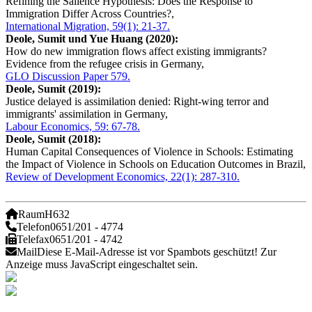
Refining the Salience Hypothesis: Does the Response to
Immigration Differ Across Countries?,
International Migration, 59(1): 21-37.
Deole, Sumit und Yue Huang (2020):
How do new immigration flows affect existing immigrants?
Evidence from the refugee crisis in Germany,
GLO Discussion Paper 579.
Deole, Sumit (2019):
Justice delayed is assimilation denied: Right-wing terror and
immigrants' assimilation in Germany,
Labour Economics, 59: 67-78.
Deole, Sumit (2018):
Human Capital Consequences of Violence in Schools: Estimating
the Impact of Violence in Schools on Education Outcomes in Brazil,
Review of Development Economics, 22(1): 287-310.
Raum
H632
Telefon
0651/201 - 4774
Telefax
0651/201 - 4742
Mail
Diese E-Mail-Adresse ist vor Spambots geschützt! Zur
Anzeige muss JavaScript eingeschaltet sein.