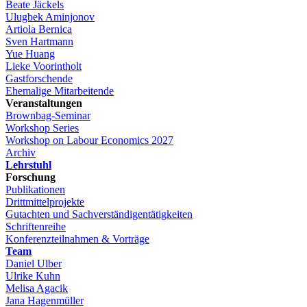
Beate Jäckels
Ulugbek Aminjonov
Artiola Bernica
Sven Hartmann
Yue Huang
Lieke Voorintholt
Gastforschende
Ehemalige Mitarbeitende
Veranstaltungen
Brownbag-Seminar
Workshop Series
Workshop on Labour Economics 2027
Archiv
Lehrstuhl
Forschung
Publikationen
Drittmittelprojekte
Gutachten und Sachverständigentätigkeiten
Schriftenreihe
Konferenzteilnahmen & Vorträge
Team
Daniel Ulber
Ulrike Kuhn
Melisa Agacik
Jana Hagenmüller