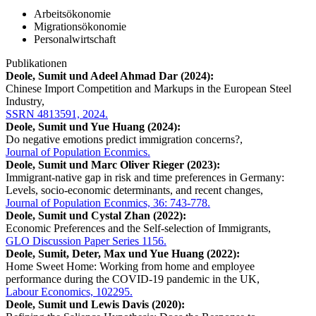
Arbeitsökonomie
Migrationsökonomie
Personalwirtschaft
Publikationen
Deole, Sumit und Adeel Ahmad Dar (2024):
Chinese Import Competition and Markups in the European Steel
Industry,
SSRN 4813591, 2024.
Deole, Sumit und Yue Huang (2024):
Do negative emotions predict immigration concerns?,
Journal of Population Econmics.
Deole, Sumit und Marc Oliver Rieger (2023):
Immigrant-native gap in risk and time preferences in Germany:
Levels, socio-economic determinants, and recent changes,
Journal of Population Econmics, 36: 743-778.
Deole, Sumit und Cystal Zhan (2022):
Economic Preferences and the Self-selection of Immigrants,
GLO Discussion Paper Series 1156.
Deole, Sumit, Deter, Max und Yue Huang (2022):
Home Sweet Home: Working from home and employee
performance during the COVID-19 pandemic in the UK,
Labour Economics, 102295.
Deole, Sumit und Lewis Davis (2020):