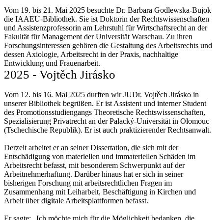
Vom 19. bis 21. Mai 2025 besuchte Dr. Barbara Godlewska-Bujok
die IAAEU-Bibliothek. Sie ist Doktorin der Rechtswissenschaften
und Assistenzprofessorin am Lehrstuhl für Wirtschaftsrecht an der
Fakultät für Management der Universität Warschau. Zu ihren
Forschungsinteressen gehören die Gestaltung des Arbeitsrechts und
dessen Axiologie, Arbeitsrecht in der Praxis, nachhaltige
Entwicklung und Frauenarbeit.
2025 - Vojtěch Jirásko
Vom 12. bis 16. Mai 2025 durften wir JUDr. Vojtěch Jirásko in
unserer Bibliothek begrüßen. Er ist Assistent und interner Student
des Promotionsstudiengangs Theoretische Rechtswissenschaften,
Spezialisierung Privatrecht an der Palacký-Universität in Olomouc
(Tschechische Republik). Er ist auch praktizierender Rechtsanwalt.
Derzeit arbeitet er an seiner Dissertation, die sich mit der
Entschädigung von materiellen und immateriellen Schäden im
Arbeitsrecht befasst, mit besonderem Schwerpunkt auf der
Arbeitnehmerhaftung. Darüber hinaus hat er sich in seiner
bisherigen Forschung mit arbeitsrechtlichen Fragen im
Zusammenhang mit Leiharbeit, Beschäftigung in Kirchen und
Arbeit über digitale Arbeitsplattformen befasst.
Er sagte: „Ich möchte mich für die Möglichkeit bedanken, die