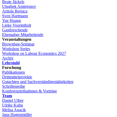
Beate Jäckels
Ulugbek Aminjonov
Artiola Bernica
Sven Hartmann
Yue Huang
Lieke Voorintholt
Gastforschende
Ehemalige Mitarbeitende
Veranstaltungen
Brownbag-Seminar
Workshop Series
Workshop on Labour Economics 2027
Archiv
Lehrstuhl
Forschung
Publikationen
Drittmittelprojekte
Gutachten und Sachverständigentätigkeiten
Schriftenreihe
Konferenzteilnahmen & Vorträge
Team
Daniel Ulber
Ulrike Kuhn
Melisa Agacik
Jana Hagenmüller