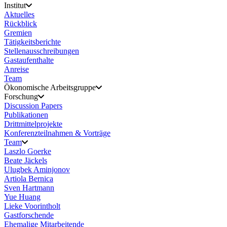
Institut
Aktuelles
Rückblick
Gremien
Tätigkeitsberichte
Stellenausschreibungen
Gastaufenthalte
Anreise
Team
Ökonomische Arbeitsgruppe
Forschung
Discussion Papers
Publikationen
Drittmittelprojekte
Konferenzteilnahmen & Vorträge
Team
Laszlo Goerke
Beate Jäckels
Ulugbek Aminjonov
Artiola Bernica
Sven Hartmann
Yue Huang
Lieke Voorintholt
Gastforschende
Ehemalige Mitarbeitende