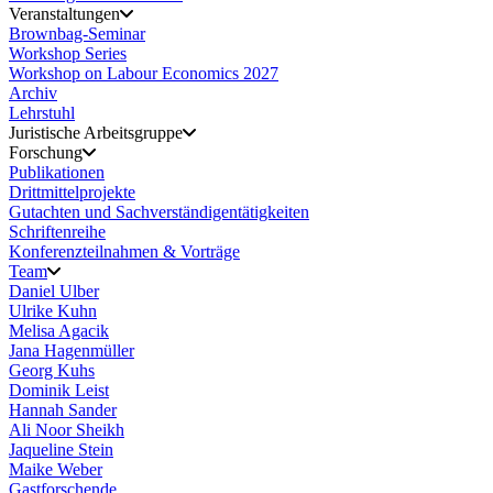
Veranstaltungen
Brownbag-Seminar
Workshop Series
Workshop on Labour Economics 2027
Archiv
Lehrstuhl
Juristische Arbeitsgruppe
Forschung
Publikationen
Drittmittelprojekte
Gutachten und Sachverständigentätigkeiten
Schriftenreihe
Konferenzteilnahmen & Vorträge
Team
Daniel Ulber
Ulrike Kuhn
Melisa Agacik
Jana Hagenmüller
Georg Kuhs
Dominik Leist
Hannah Sander
Ali Noor Sheikh
Jaqueline Stein
Maike Weber
Gastforschende