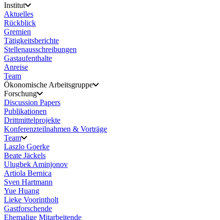
Institut
Aktuelles
Rückblick
Gremien
Tätigkeitsberichte
Stellenausschreibungen
Gastaufenthalte
Anreise
Team
Ökonomische Arbeitsgruppe
Forschung
Discussion Papers
Publikationen
Drittmittelprojekte
Konferenzteilnahmen & Vorträge
Team
Laszlo Goerke
Beate Jäckels
Ulugbek Aminjonov
Artiola Bernica
Sven Hartmann
Yue Huang
Lieke Voorintholt
Gastforschende
Ehemalige Mitarbeitende