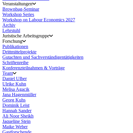
Veranstaltungen
Brownbag-Seminar
Workshop Series
Workshop on Labour Economics 2027
Archiv
Lehrstuhl
Juristische Arbeitsgruppe
Forschung
Publikationen
Drittmittelprojekte
Gutachten und Sachverständigentätigkeiten
Schriftenreihe
Konferenzteilnahmen & Vorträge
Team
Daniel Ulber
Ulrike Kuhn
Melisa Agacik
Jana Hagenmüller
Georg Kuhs
Dominik Leist
Hannah Sander
Ali Noor Sheikh
Jaqueline Stein
Maike Weber
Gastforschende