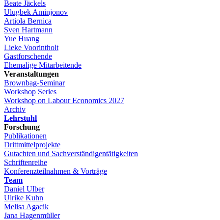
Beate Jäckels
Ulugbek Aminjonov
Artiola Bernica
Sven Hartmann
Yue Huang
Lieke Voorintholt
Gastforschende
Ehemalige Mitarbeitende
Veranstaltungen
Brownbag-Seminar
Workshop Series
Workshop on Labour Economics 2027
Archiv
Lehrstuhl
Forschung
Publikationen
Drittmittelprojekte
Gutachten und Sachverständigentätigkeiten
Schriftenreihe
Konferenzteilnahmen & Vorträge
Team
Daniel Ulber
Ulrike Kuhn
Melisa Agacik
Jana Hagenmüller