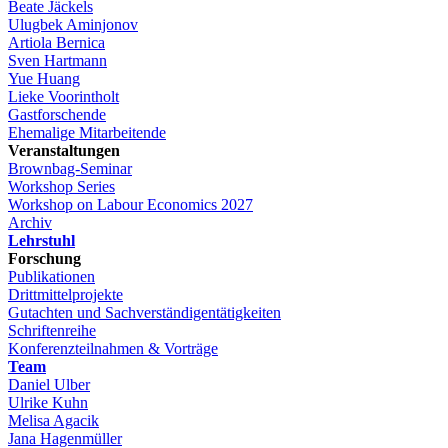
Beate Jäckels
Ulugbek Aminjonov
Artiola Bernica
Sven Hartmann
Yue Huang
Lieke Voorintholt
Gastforschende
Ehemalige Mitarbeitende
Veranstaltungen
Brownbag-Seminar
Workshop Series
Workshop on Labour Economics 2027
Archiv
Lehrstuhl
Forschung
Publikationen
Drittmittelprojekte
Gutachten und Sachverständigentätigkeiten
Schriftenreihe
Konferenzteilnahmen & Vorträge
Team
Daniel Ulber
Ulrike Kuhn
Melisa Agacik
Jana Hagenmüller