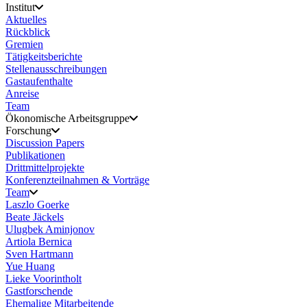
Institut
Aktuelles
Rückblick
Gremien
Tätigkeitsberichte
Stellenausschreibungen
Gastaufenthalte
Anreise
Team
Ökonomische Arbeitsgruppe
Forschung
Discussion Papers
Publikationen
Drittmittelprojekte
Konferenzteilnahmen & Vorträge
Team
Laszlo Goerke
Beate Jäckels
Ulugbek Aminjonov
Artiola Bernica
Sven Hartmann
Yue Huang
Lieke Voorintholt
Gastforschende
Ehemalige Mitarbeitende