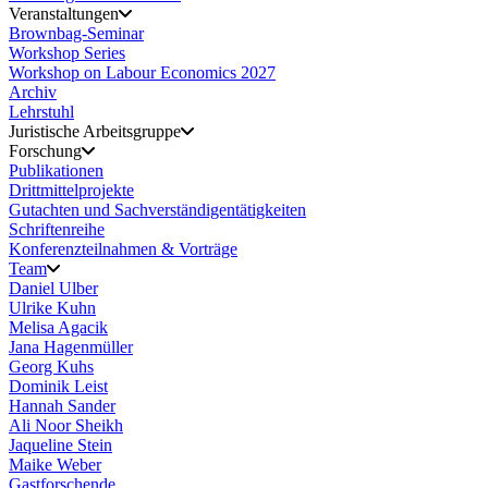
Veranstaltungen
Brownbag-Seminar
Workshop Series
Workshop on Labour Economics 2027
Archiv
Lehrstuhl
Juristische Arbeitsgruppe
Forschung
Publikationen
Drittmittelprojekte
Gutachten und Sachverständigentätigkeiten
Schriftenreihe
Konferenzteilnahmen & Vorträge
Team
Daniel Ulber
Ulrike Kuhn
Melisa Agacik
Jana Hagenmüller
Georg Kuhs
Dominik Leist
Hannah Sander
Ali Noor Sheikh
Jaqueline Stein
Maike Weber
Gastforschende