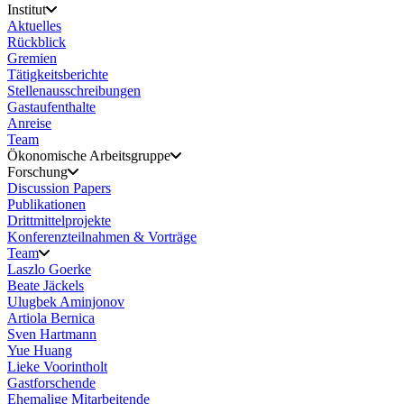
Institut
Aktuelles
Rückblick
Gremien
Tätigkeitsberichte
Stellenausschreibungen
Gastaufenthalte
Anreise
Team
Ökonomische Arbeitsgruppe
Forschung
Discussion Papers
Publikationen
Drittmittelprojekte
Konferenzteilnahmen & Vorträge
Team
Laszlo Goerke
Beate Jäckels
Ulugbek Aminjonov
Artiola Bernica
Sven Hartmann
Yue Huang
Lieke Voorintholt
Gastforschende
Ehemalige Mitarbeitende