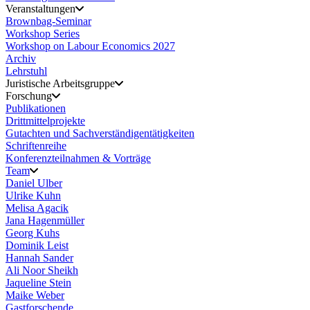
Veranstaltungen
Brownbag-Seminar
Workshop Series
Workshop on Labour Economics 2027
Archiv
Lehrstuhl
Juristische Arbeitsgruppe
Forschung
Publikationen
Drittmittelprojekte
Gutachten und Sachverständigentätigkeiten
Schriftenreihe
Konferenzteilnahmen & Vorträge
Team
Daniel Ulber
Ulrike Kuhn
Melisa Agacik
Jana Hagenmüller
Georg Kuhs
Dominik Leist
Hannah Sander
Ali Noor Sheikh
Jaqueline Stein
Maike Weber
Gastforschende