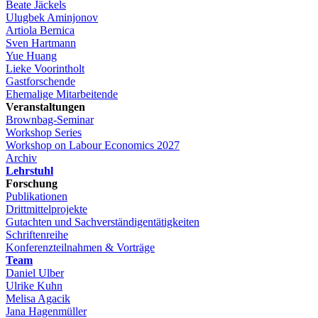
Beate Jäckels
Ulugbek Aminjonov
Artiola Bernica
Sven Hartmann
Yue Huang
Lieke Voorintholt
Gastforschende
Ehemalige Mitarbeitende
Veranstaltungen
Brownbag-Seminar
Workshop Series
Workshop on Labour Economics 2027
Archiv
Lehrstuhl
Forschung
Publikationen
Drittmittelprojekte
Gutachten und Sachverständigentätigkeiten
Schriftenreihe
Konferenzteilnahmen & Vorträge
Team
Daniel Ulber
Ulrike Kuhn
Melisa Agacik
Jana Hagenmüller