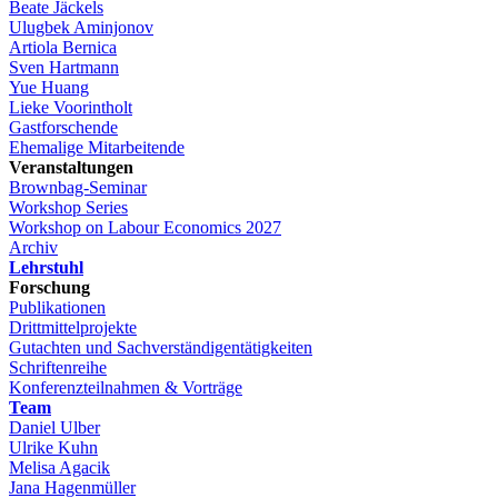
Beate Jäckels
Ulugbek Aminjonov
Artiola Bernica
Sven Hartmann
Yue Huang
Lieke Voorintholt
Gastforschende
Ehemalige Mitarbeitende
Veranstaltungen
Brownbag-Seminar
Workshop Series
Workshop on Labour Economics 2027
Archiv
Lehrstuhl
Forschung
Publikationen
Drittmittelprojekte
Gutachten und Sachverständigentätigkeiten
Schriftenreihe
Konferenzteilnahmen & Vorträge
Team
Daniel Ulber
Ulrike Kuhn
Melisa Agacik
Jana Hagenmüller