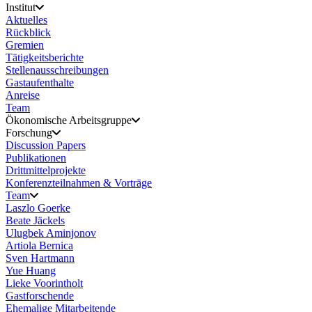
Institut
Aktuelles
Rückblick
Gremien
Tätigkeitsberichte
Stellenausschreibungen
Gastaufenthalte
Anreise
Team
Ökonomische Arbeitsgruppe
Forschung
Discussion Papers
Publikationen
Drittmittelprojekte
Konferenzteilnahmen & Vorträge
Team
Laszlo Goerke
Beate Jäckels
Ulugbek Aminjonov
Artiola Bernica
Sven Hartmann
Yue Huang
Lieke Voorintholt
Gastforschende
Ehemalige Mitarbeitende