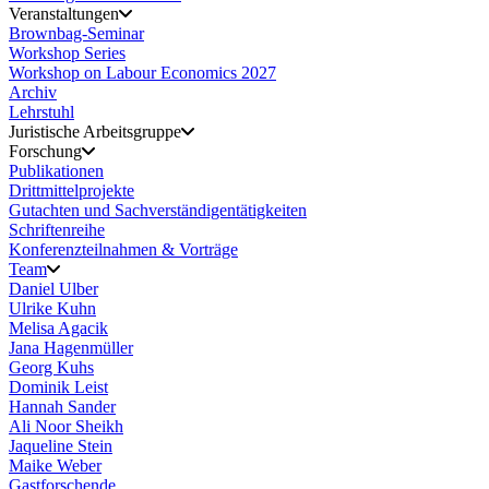
Veranstaltungen
Brownbag-Seminar
Workshop Series
Workshop on Labour Economics 2027
Archiv
Lehrstuhl
Juristische Arbeitsgruppe
Forschung
Publikationen
Drittmittelprojekte
Gutachten und Sachverständigentätigkeiten
Schriftenreihe
Konferenzteilnahmen & Vorträge
Team
Daniel Ulber
Ulrike Kuhn
Melisa Agacik
Jana Hagenmüller
Georg Kuhs
Dominik Leist
Hannah Sander
Ali Noor Sheikh
Jaqueline Stein
Maike Weber
Gastforschende