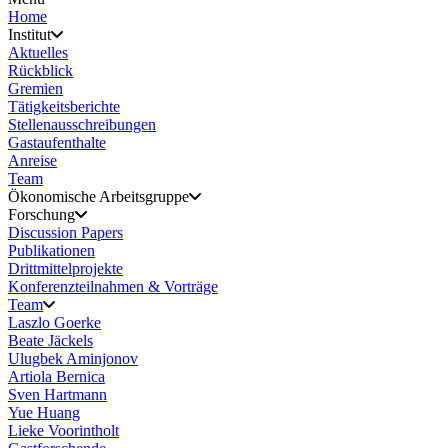
Home
Institut
Aktuelles
Rückblick
Gremien
Tätigkeitsberichte
Stellenausschreibungen
Gastaufenthalte
Anreise
Team
Ökonomische Arbeitsgruppe
Forschung
Discussion Papers
Publikationen
Drittmittelprojekte
Konferenzteilnahmen & Vorträge
Team
Laszlo Goerke
Beate Jäckels
Ulugbek Aminjonov
Artiola Bernica
Sven Hartmann
Yue Huang
Lieke Voorintholt