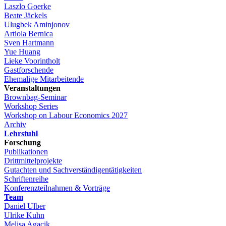
Laszlo Goerke
Beate Jäckels
Ulugbek Aminjonov
Artiola Bernica
Sven Hartmann
Yue Huang
Lieke Voorintholt
Gastforschende
Ehemalige Mitarbeitende
Veranstaltungen
Brownbag-Seminar
Workshop Series
Workshop on Labour Economics 2027
Archiv
Lehrstuhl
Forschung
Publikationen
Drittmittelprojekte
Gutachten und Sachverständigentätigkeiten
Schriftenreihe
Konferenzteilnahmen & Vorträge
Team
Daniel Ulber
Ulrike Kuhn
Melisa Agacik