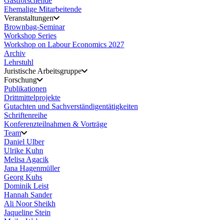
Gastforschende
Ehemalige Mitarbeitende
Veranstaltungen
Brownbag-Seminar
Workshop Series
Workshop on Labour Economics 2027
Archiv
Lehrstuhl
Juristische Arbeitsgruppe
Forschung
Publikationen
Drittmittelprojekte
Gutachten und Sachverständigentätigkeiten
Schriftenreihe
Konferenzteilnahmen & Vorträge
Team
Daniel Ulber
Ulrike Kuhn
Melisa Agacik
Jana Hagenmüller
Georg Kuhs
Dominik Leist
Hannah Sander
Ali Noor Sheikh
Jaqueline Stein