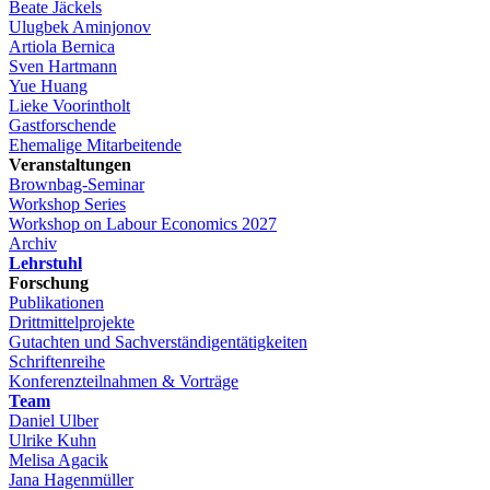
Beate Jäckels
Ulugbek Aminjonov
Artiola Bernica
Sven Hartmann
Yue Huang
Lieke Voorintholt
Gastforschende
Ehemalige Mitarbeitende
Veranstaltungen
Brownbag-Seminar
Workshop Series
Workshop on Labour Economics 2027
Archiv
Lehrstuhl
Forschung
Publikationen
Drittmittelprojekte
Gutachten und Sachverständigentätigkeiten
Schriftenreihe
Konferenzteilnahmen & Vorträge
Team
Daniel Ulber
Ulrike Kuhn
Melisa Agacik
Jana Hagenmüller