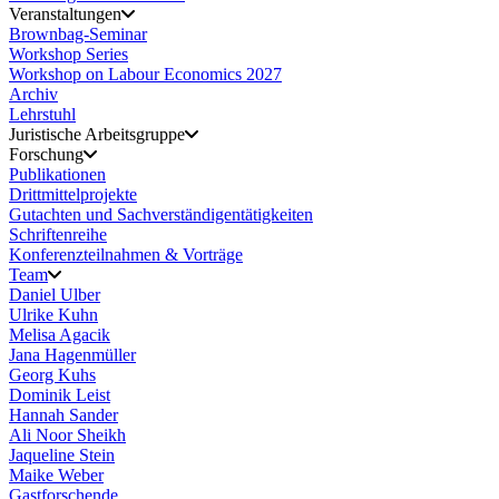
Veranstaltungen
Brownbag-Seminar
Workshop Series
Workshop on Labour Economics 2027
Archiv
Lehrstuhl
Juristische Arbeitsgruppe
Forschung
Publikationen
Drittmittelprojekte
Gutachten und Sachverständigentätigkeiten
Schriftenreihe
Konferenzteilnahmen & Vorträge
Team
Daniel Ulber
Ulrike Kuhn
Melisa Agacik
Jana Hagenmüller
Georg Kuhs
Dominik Leist
Hannah Sander
Ali Noor Sheikh
Jaqueline Stein
Maike Weber
Gastforschende