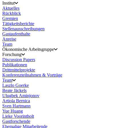
Institut
Aktuelles
Rückblick
Gremien
Tätigkeitsberichte
Stellenausschreibungen
Gastaufenthalte
Anreise
Team
Ökonomische Arbeitsgruppe
Forschung
Discussion Papers
Publikationen
Drittmittelprojekte
Konferenzteilnahmen & Vorträge
Team
Laszlo Goerke
Beate Jäckels
Ulugbek Aminjonov
Artiola Bernica
Sven Hartmann
Yue Huang
Lieke Voorintholt
Gastforschende
Ehemalige Mitarbeitende