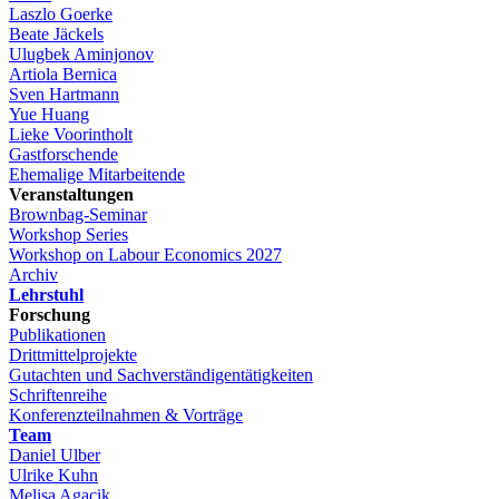
Laszlo Goerke
Beate Jäckels
Ulugbek Aminjonov
Artiola Bernica
Sven Hartmann
Yue Huang
Lieke Voorintholt
Gastforschende
Ehemalige Mitarbeitende
Veranstaltungen
Brownbag-Seminar
Workshop Series
Workshop on Labour Economics 2027
Archiv
Lehrstuhl
Forschung
Publikationen
Drittmittelprojekte
Gutachten und Sachverständigentätigkeiten
Schriftenreihe
Konferenzteilnahmen & Vorträge
Team
Daniel Ulber
Ulrike Kuhn
Melisa Agacik