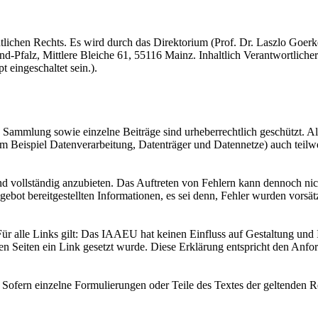
lichen Rechts. Es wird durch das Direktorium (Prof. Dr. Laszlo Goerke 
nd-Pfalz, Mittlere Bleiche 61, 55116 Mainz. Inhaltlich Verantwortlich
 eingeschaltet sein.
).
Sammlung sowie einzelne Beiträge sind urheberrechtlich geschützt. Al
um Beispiel Datenverarbeitung, Datenträger und Datennetze) auch teilw
g und vollständig anzubieten. Das Auftreten von Fehlern kann dennoch
ngebot bereitgestellten Informationen, es sei denn, Fehler wurden vorsät
 alle Links gilt: Das IAAEU hat keinen Einfluss auf Gestaltung und Inh
n Seiten ein Link gesetzt wurde. Diese Erklärung entspricht den Anf
Sofern einzelne Formulierungen oder Teile des Textes der geltenden Rech