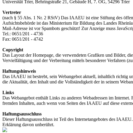
Universität Trier, Behringstraße 21, Gebäude H, 7. OG, 54296 Trier
Vertreter
(nach § 55 Abs. 1 Nr. 2 RStV) Das IAAEU ist eine Stiftung des öffent
Aufsichtsbehörde ist das Ministerium für Bildung des Landes Rheinla
Mail-Adresse ist vor Spambots geschützt! Zur Anzeige muss JavaScript
Tel.: 0651/201 - 4736
Fax: 0651/201 - 4742
Copyright
Das Layout der Homepage, die verwendeten Grafiken und Bilder, die 
Vervielfältigung und der Verbreitung mittels besonderer Verfahren (z
Haftungshinweis
Das IAAEU ist bestrebt, sein Webangebot aktuell, inhaltlich richti
die Aktualität, den Inhalt und die Vollständigkeit der in seinem Weba
Links
Das Webangebot enthält Links zu anderen Webadressen im Internet. Für
fremden Inhalten, auch wenn von Seiten des IAAEU auf diese externe
Haftungsausschluss
Dieser Haftungsausschluss ist Teil des Internetangebotes des IAAEU. 
Erklärung davon unberührt.