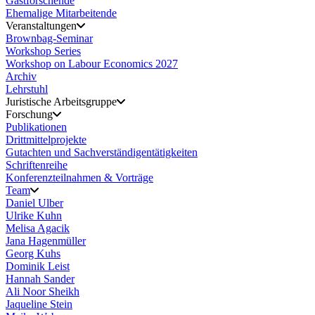
Gastforschende
Ehemalige Mitarbeitende
Veranstaltungen
Brownbag-Seminar
Workshop Series
Workshop on Labour Economics 2027
Archiv
Lehrstuhl
Juristische Arbeitsgruppe
Forschung
Publikationen
Drittmittelprojekte
Gutachten und Sachverständigentätigkeiten
Schriftenreihe
Konferenzteilnahmen & Vorträge
Team
Daniel Ulber
Ulrike Kuhn
Melisa Agacik
Jana Hagenmüller
Georg Kuhs
Dominik Leist
Hannah Sander
Ali Noor Sheikh
Jaqueline Stein