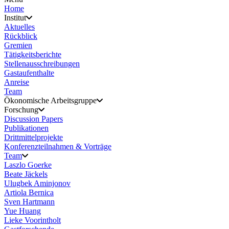
Home
Institut
Aktuelles
Rückblick
Gremien
Tätigkeitsberichte
Stellenausschreibungen
Gastaufenthalte
Anreise
Team
Ökonomische Arbeitsgruppe
Forschung
Discussion Papers
Publikationen
Drittmittelprojekte
Konferenzteilnahmen & Vorträge
Team
Laszlo Goerke
Beate Jäckels
Ulugbek Aminjonov
Artiola Bernica
Sven Hartmann
Yue Huang
Lieke Voorintholt