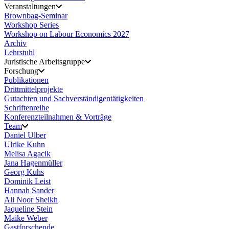
Veranstaltungen
Brownbag-Seminar
Workshop Series
Workshop on Labour Economics 2027
Archiv
Lehrstuhl
Juristische Arbeitsgruppe
Forschung
Publikationen
Drittmittelprojekte
Gutachten und Sachverständigentätigkeiten
Schriftenreihe
Konferenzteilnahmen & Vorträge
Team
Daniel Ulber
Ulrike Kuhn
Melisa Agacik
Jana Hagenmüller
Georg Kuhs
Dominik Leist
Hannah Sander
Ali Noor Sheikh
Jaqueline Stein
Maike Weber
Gastforschende