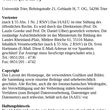
Universität Trier, Behringstraße 21, Gebäude H, 7. OG, 54296 Trier
Vertreter
(nach § 55 Abs. 1 Nr. 2 RStV) Das IAAEU ist eine Stiftung des
öffentlichen Rechts. Es wird durch das Direktorium (Prof. Dr.
Laszlo Goerke und Prof. Dr. Daniel Ulber) gesetzlich vertreten. Die
zuständige Aufsichtsbehörde ist das Ministerium für Bildung des
Landes Rheinland-Pfalz, Mittlere Bleiche 61, 55116 Mainz.
Inhaltlich Verantwortlicher (nach § 55 Abs. 2 RStV) ist Dr. Sven
Hartmann (E-Mail:
Diese E-Mail-Adresse ist vor Spambots
geschützt! Zur Anzeige muss JavaScript eingeschaltet sein.
).
Tel.: 0651/201 - 4736
Fax: 0651/201 - 4742
Copyright
Das Layout der Homepage, die verwendeten Grafiken und Bilder,
die Sammlung sowie einzelne Beiträge sind urheberrechtlich
geschützt. Alle Rechte, auch die der fotomechanischen Wiedergabe,
der Vervielfältigung und der Verbreitung mittels besonderer
Verfahren (zum Beispiel Datenverarbeitung, Datenträger und
Datennetze) auch teilweise, behält sich das IAAEU vor.
Haftungshinweis