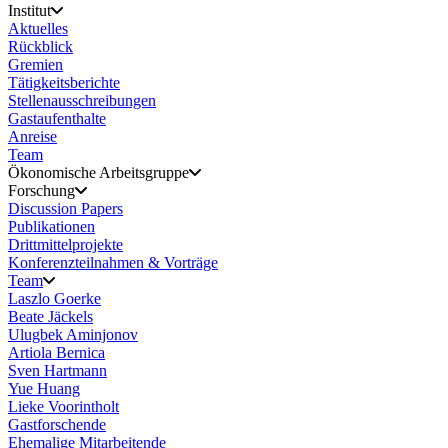
Institut
Aktuelles
Rückblick
Gremien
Tätigkeitsberichte
Stellenausschreibungen
Gastaufenthalte
Anreise
Team
Ökonomische Arbeitsgruppe
Forschung
Discussion Papers
Publikationen
Drittmittelprojekte
Konferenzteilnahmen & Vorträge
Team
Laszlo Goerke
Beate Jäckels
Ulugbek Aminjonov
Artiola Bernica
Sven Hartmann
Yue Huang
Lieke Voorintholt
Gastforschende
Ehemalige Mitarbeitende