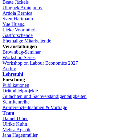
Beate Jäckels
Ulugbek Aminjonov
Artiola Bernica
Sven Hartmann
Yue Huang
Lieke Voorintholt
Gastforschende
Ehemalige Mitarbeitende
Veranstaltungen
Brownbag-Seminar
Workshop Series
Workshop on Labour Economics 2027
Archiv
Lehrstuhl
Forschung
Publikationen
Drittmittelprojekte
Gutachten und Sachverständigentätigkeiten
Schriftenreihe
Konferenzteilnahmen & Vorträge
Team
Daniel Ulber
Ulrike Kuhn
Melisa Agacik
Jana Hagenmüller