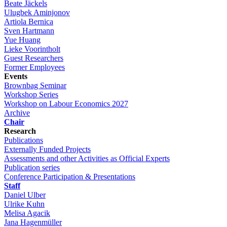
Beate Jäckels
Ulugbek Aminjonov
Artiola Bernica
Sven Hartmann
Yue Huang
Lieke Voorintholt
Guest Researchers
Former Employees
Events
Brownbag Seminar
Workshop Series
Workshop on Labour Economics 2027
Archive
Chair
Research
Publications
Externally Funded Projects
Assessments and other Activities as Official Experts
Publication series
Conference Participation & Presentations
Staff
Daniel Ulber
Ulrike Kuhn
Melisa Agacik
Jana Hagenmüller