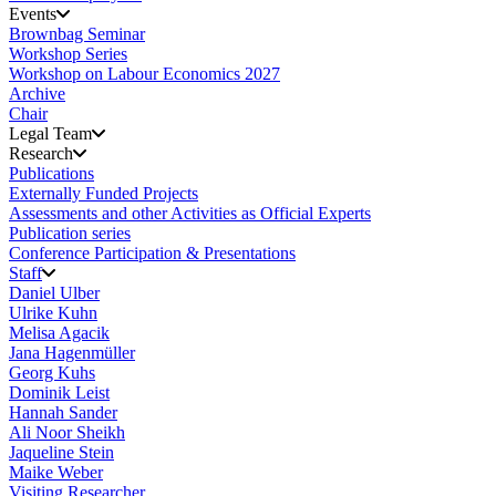
Events
Brownbag Seminar
Workshop Series
Workshop on Labour Economics 2027
Archive
Chair
Legal Team
Research
Publications
Externally Funded Projects
Assessments and other Activities as Official Experts
Publication series
Conference Participation & Presentations
Staff
Daniel Ulber
Ulrike Kuhn
Melisa Agacik
Jana Hagenmüller
Georg Kuhs
Dominik Leist
Hannah Sander
Ali Noor Sheikh
Jaqueline Stein
Maike Weber
Visiting Researcher