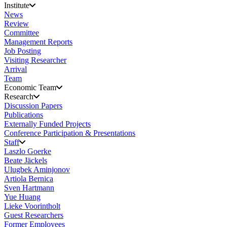
Institute
News
Review
Committee
Management Reports
Job Posting
Visiting Researcher
Arrival
Team
Economic Team
Research
Discussion Papers
Publications
Externally Funded Projects
Conference Participation & Presentations
Staff
Laszlo Goerke
Beate Jäckels
Ulugbek Aminjonov
Artiola Bernica
Sven Hartmann
Yue Huang
Lieke Voorintholt
Guest Researchers
Former Employees