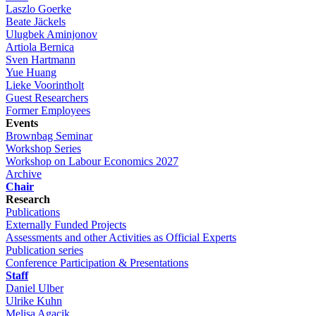
Laszlo Goerke
Beate Jäckels
Ulugbek Aminjonov
Artiola Bernica
Sven Hartmann
Yue Huang
Lieke Voorintholt
Guest Researchers
Former Employees
Events
Brownbag Seminar
Workshop Series
Workshop on Labour Economics 2027
Archive
Chair
Research
Publications
Externally Funded Projects
Assessments and other Activities as Official Experts
Publication series
Conference Participation & Presentations
Staff
Daniel Ulber
Ulrike Kuhn
Melisa Agacik