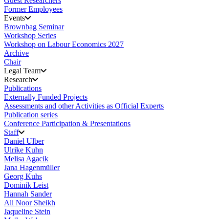
Guest Researchers
Former Employees
Events
Brownbag Seminar
Workshop Series
Workshop on Labour Economics 2027
Archive
Chair
Legal Team
Research
Publications
Externally Funded Projects
Assessments and other Activities as Official Experts
Publication series
Conference Participation & Presentations
Staff
Daniel Ulber
Ulrike Kuhn
Melisa Agacik
Jana Hagenmüller
Georg Kuhs
Dominik Leist
Hannah Sander
Ali Noor Sheikh
Jaqueline Stein