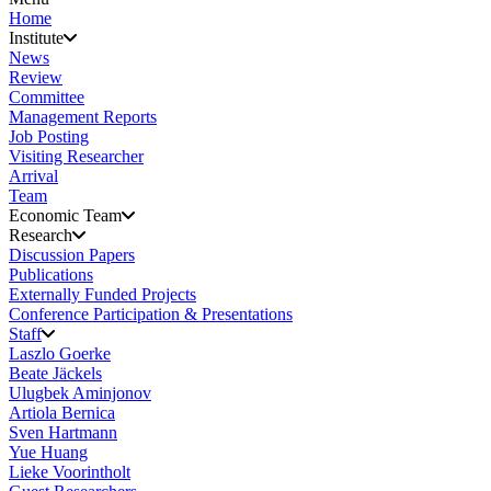
Home
Institute
News
Review
Committee
Management Reports
Job Posting
Visiting Researcher
Arrival
Team
Economic Team
Research
Discussion Papers
Publications
Externally Funded Projects
Conference Participation & Presentations
Staff
Laszlo Goerke
Beate Jäckels
Ulugbek Aminjonov
Artiola Bernica
Sven Hartmann
Yue Huang
Lieke Voorintholt