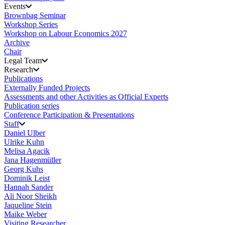
Events
Brownbag Seminar
Workshop Series
Workshop on Labour Economics 2027
Archive
Chair
Legal Team
Research
Publications
Externally Funded Projects
Assessments and other Activities as Official Experts
Publication series
Conference Participation & Presentations
Staff
Daniel Ulber
Ulrike Kuhn
Melisa Agacik
Jana Hagenmüller
Georg Kuhs
Dominik Leist
Hannah Sander
Ali Noor Sheikh
Jaqueline Stein
Maike Weber
Visiting Researcher