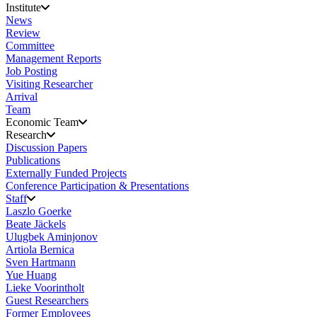
Institute
News
Review
Committee
Management Reports
Job Posting
Visiting Researcher
Arrival
Team
Economic Team
Research
Discussion Papers
Publications
Externally Funded Projects
Conference Participation & Presentations
Staff
Laszlo Goerke
Beate Jäckels
Ulugbek Aminjonov
Artiola Bernica
Sven Hartmann
Yue Huang
Lieke Voorintholt
Guest Researchers
Former Employees