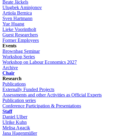
Beate Jäckels
Ulugbek Aminjonov
Artiola Bernica
Sven Hartmann
Yue Huang
Lieke Voorintholt
Guest Researchers
Former Employees
Events
Brownbag Seminar
Workshop Series
Workshop on Labour Economics 2027
Archive
Chair
Research
Publications
Externally Funded Projects
Assessments and other Activities as Official Experts
Publication series
Conference Participation & Presentations
Staff
Daniel Ulber
Ulrike Kuhn
Melisa Agacik
Jana Hagenmüller