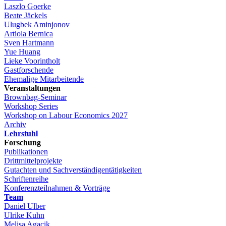
Laszlo Goerke
Beate Jäckels
Ulugbek Aminjonov
Artiola Bernica
Sven Hartmann
Yue Huang
Lieke Voorintholt
Gastforschende
Ehemalige Mitarbeitende
Veranstaltungen
Brownbag-Seminar
Workshop Series
Workshop on Labour Economics 2027
Archiv
Lehrstuhl
Forschung
Publikationen
Drittmittelprojekte
Gutachten und Sachverständigentätigkeiten
Schriftenreihe
Konferenzteilnahmen & Vorträge
Team
Daniel Ulber
Ulrike Kuhn
Melisa Agacik