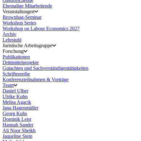
Gastforschende
Ehemalige Mitarbeitende
Veranstaltungen
Brownbag-Seminar
Workshop Series
Workshop on Labour Economics 2027
Archiv
Lehrstuhl
Juristische Arbeitsgruppe
Forschung
Publikationen
Drittmittelprojekte
Gutachten und Sachverständigentätigkeiten
Schriftenreihe
Konferenzteilnahmen & Vorträge
Team
Daniel Ulber
Ulrike Kuhn
Melisa Agacik
Jana Hagenmüller
Georg Kuhs
Dominik Leist
Hannah Sander
Ali Noor Sheikh
Jaqueline Stein