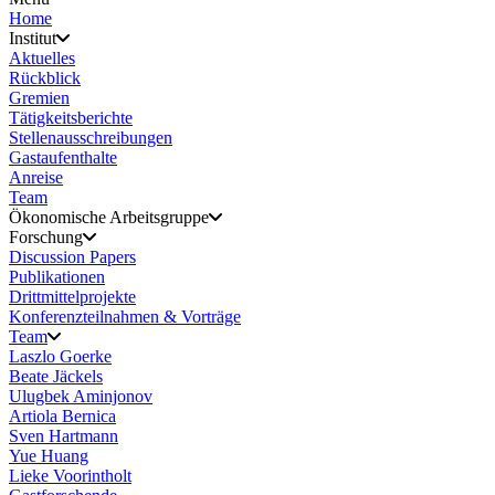
Home
Institut
Aktuelles
Rückblick
Gremien
Tätigkeitsberichte
Stellenausschreibungen
Gastaufenthalte
Anreise
Team
Ökonomische Arbeitsgruppe
Forschung
Discussion Papers
Publikationen
Drittmittelprojekte
Konferenzteilnahmen & Vorträge
Team
Laszlo Goerke
Beate Jäckels
Ulugbek Aminjonov
Artiola Bernica
Sven Hartmann
Yue Huang
Lieke Voorintholt