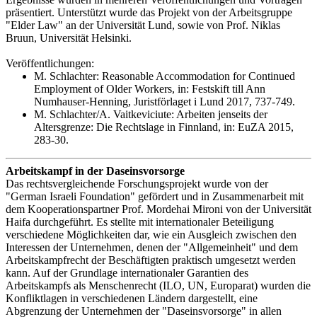
präsentiert. Unterstützt wurde das Projekt von der Arbeitsgruppe
"Elder Law" an der Universität Lund, sowie von Prof. Niklas
Bruun, Universität Helsinki.
Veröffentlichungen:
M. Schlachter: Reasonable Accommodation for Continued
Employment of Older Workers, in: Festskift till Ann
Numhauser-Henning, Juristförlaget i Lund 2017, 737-749.
M. Schlachter/A. Vaitkeviciute: Arbeiten jenseits der
Altersgrenze: Die Rechtslage in Finnland, in: EuZA 2015,
283-30.
Arbeitskampf in der Daseinsvorsorge
Das rechtsvergleichende Forschungsprojekt wurde von der
"German Israeli Foundation" gefördert und in Zusammenarbeit mit
dem Kooperationspartner Prof. Mordehai Mironi von der Universität
Haifa durchgeführt. Es stellte mit internationaler Beteiligung
verschiedene Möglichkeiten dar, wie ein Ausgleich zwischen den
Interessen der Unternehmen, denen der "Allgemeinheit" und dem
Arbeitskampfrecht der Beschäftigten praktisch umgesetzt werden
kann. Auf der Grundlage internationaler Garantien des
Arbeitskampfs als Menschenrecht (ILO, UN, Europarat) wurden die
Konfliktlagen in verschiedenen Ländern dargestellt, eine
Abgrenzung der Unternehmen der "Daseinsvorsorge" in allen