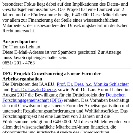
besonderer Fokus liegt dabei auf den Implikationen des Daten- und
Geschäftsgeheimnisschutzes. Das Projekt hat eine Laufzeit von 2
Jahren und die Fördersumme beträgt € 40.000. Diese Mittel dienen
vor allem zur Finanzierung der Stelle eines wissenschaftlichen
Mitarbeiters, der insbesondere den Umsetzungsbedarf im deutschen
Recht untersucht.
Ansprechpartner
Dr. Thomas Lehnart
Diese E-Mail-Adresse ist vor Spambots geschützt! Zur Anzeige
muss JavaScript eingeschaltet sein.
0651/ 201 - 4763
DFG Projekt: Crowdsourcing als neue Form der
Arbeitsorganisation
Die Direktoren des IAAEU,
Prof. Dr. Dres. h.c. Monika Schlachter
und
Prof. Dr. Laszlo Goerke
, sowie Prof. Dr. Lars Hornuf haben im
August 2017 die Bewilligung für ein Drittelprojekt der
Deutschen
Forschungsgemeinschaft (DFG)
erhalten. Das Vorhaben beschäftigt
sich mit Crowdsourcing als neuer Form der Arbeitsorganisation und
untersucht Regulierungsanforderungen und Wohlfahrtseffekte. Das
Forschungsprojekt hat eine Laufzeit von 3 Jahren und die
Fördersumme beträgt rund €460.000. Mit diesen Mitteln werden vor
allem drei wissenschaftliche Mitarbeiter/-innen finanziert, die
ökonomische und juristische Aspekte des Crowdworking