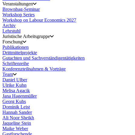
Veranstaltungen
Brownbag-Seminar
Workshop Series
Workshop on Labour Economics 2027
Archiv
Lehrstuhl
Juristische Arbeitsgruppe
Forschung
Publikationen
Drittmittelprojekte
Gutachten und Sachverständigentätigkeiten
Schriftenreihe
Konferenzteilnahmen & Vorträge
Team
Daniel Ulber
Ulrike Kuhn
Melisa Agacik
Jana Hagenmüller
Georg Kuhs
Dominik Leist
Hannah Sander
Ali Noor Sheikh
Jaqueline Stein
Maike Weber
Gastforschende