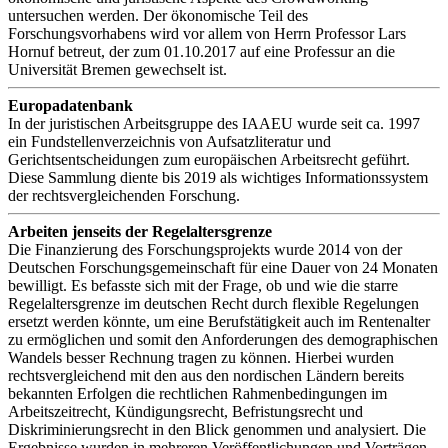
untersuchen werden. Der ökonomische Teil des
Forschungsvorhabens wird vor allem von Herrn Professor Lars
Hornuf betreut, der zum 01.10.2017 auf eine Professur an die
Universität Bremen gewechselt ist.
Europadatenbank
In der juristischen Arbeitsgruppe des IAAEU wurde seit ca. 1997
ein Fundstellenverzeichnis von Aufsatzliteratur und
Gerichtsentscheidungen zum europäischen Arbeitsrecht geführt.
Diese Sammlung diente bis 2019 als wichtiges Informationssystem
der rechtsvergleichenden Forschung.
Arbeiten jenseits der Regelaltersgrenze
Die Finanzierung des Forschungsprojekts wurde 2014 von der
Deutschen Forschungsgemeinschaft für eine Dauer von 24 Monaten
bewilligt. Es befasste sich mit der Frage, ob und wie die starre
Regelaltersgrenze im deutschen Recht durch flexible Regelungen
ersetzt werden könnte, um eine Berufstätigkeit auch im Rentenalter
zu ermöglichen und somit den Anforderungen des demographischen
Wandels besser Rechnung tragen zu können. Hierbei wurden
rechtsvergleichend mit den aus den nordischen Ländern bereits
bekannten Erfolgen die rechtlichen Rahmenbedingungen im
Arbeitszeitrecht, Kündigungsrecht, Befristungsrecht und
Diskriminierungsrecht in den Blick genommen und analysiert. Die
Ergebnisse wurden in mehreren Veröffentlichungen und Vorträgen