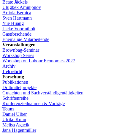
Beate Jäckels
Ulugbek Aminjonov
Artiola Bernica
Sven Hartmann
Yue Huang
Lieke Voorintholt
Gastforschende
Ehemalige Mitarbeitende
Veranstaltungen
Brownbag-Seminar
Workshop Series
Workshop on Labour Economics 2027
Archiv
Lehrstuhl
Forschung
Publikationen
Drittmittelprojekte
Gutachten und Sachverständigentätigkeiten
Schriftenreihe
Konferenzteilnahmen & Vorträge
Team
Daniel Ulber
Ulrike Kuhn
Melisa Agacik
Jana Hagenmüller