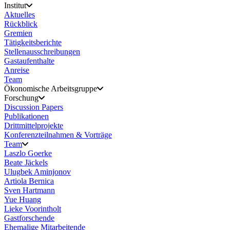
Institut
Aktuelles
Rückblick
Gremien
Tätigkeitsberichte
Stellenausschreibungen
Gastaufenthalte
Anreise
Team
Ökonomische Arbeitsgruppe
Forschung
Discussion Papers
Publikationen
Drittmittelprojekte
Konferenzteilnahmen & Vorträge
Team
Laszlo Goerke
Beate Jäckels
Ulugbek Aminjonov
Artiola Bernica
Sven Hartmann
Yue Huang
Lieke Voorintholt
Gastforschende
Ehemalige Mitarbeitende