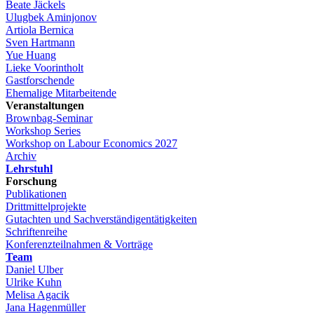
Beate Jäckels
Ulugbek Aminjonov
Artiola Bernica
Sven Hartmann
Yue Huang
Lieke Voorintholt
Gastforschende
Ehemalige Mitarbeitende
Veranstaltungen
Brownbag-Seminar
Workshop Series
Workshop on Labour Economics 2027
Archiv
Lehrstuhl
Forschung
Publikationen
Drittmittelprojekte
Gutachten und Sachverständigentätigkeiten
Schriftenreihe
Konferenzteilnahmen & Vorträge
Team
Daniel Ulber
Ulrike Kuhn
Melisa Agacik
Jana Hagenmüller