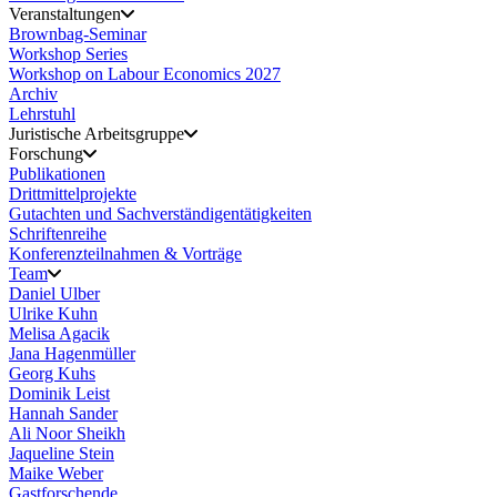
Veranstaltungen
Brownbag-Seminar
Workshop Series
Workshop on Labour Economics 2027
Archiv
Lehrstuhl
Juristische Arbeitsgruppe
Forschung
Publikationen
Drittmittelprojekte
Gutachten und Sachverständigentätigkeiten
Schriftenreihe
Konferenzteilnahmen & Vorträge
Team
Daniel Ulber
Ulrike Kuhn
Melisa Agacik
Jana Hagenmüller
Georg Kuhs
Dominik Leist
Hannah Sander
Ali Noor Sheikh
Jaqueline Stein
Maike Weber
Gastforschende