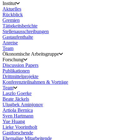
Institut
Aktuelles
Rückblick
Gremien
Tätigkeitsberichte
Stellenausschreibungen
Gastaufenthalte
Anreise
Team
Ökonomische Arbeitsgruppe
Forschung
Discussion Papers
Publikationen
Drittmittelprojekte
Konferenzteilnahmen & Vorträge
Team
Laszlo Goerke
Beate Jäckels
Ulugbek Aminjonov
Artiola Bernica
Sven Hartmann
Yue Huang
Lieke Voorintholt
Gastforschende
Ehemalige Mitarbeitende