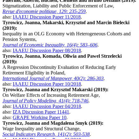
Palermo, Alberto, Buchen, Clemens and Bruno Deffains (2019):
Stigmatization, Liability and Public Enforcement of Law,
Revue d'economie politique, 129: 235-259
.
also:
IAAEU Discussion Paper 11/2018
.
Tyrowicz, Joanna, Makarski, Krzysztof and Marcin Bielecki
(2019):
Inequality in an OLG Economy with Heterogeneous Cohorts and
Pension Systems,
Journal of Economic Inequality, 16(4): 583–606
.
also:
IAAEU Discussion Paper 08/2018
.
Tyrowicz, Joanna, Komada, Oliwia and Pawel Strzelecki
(2019):
A Regression Discontinuity Evaluation of Reducing Early
Retirement Eligibility in Poland,
International Journal of Manpower, 40(2): 286-303
.
also:
IAAEU Discussion Paper 10/2018
.
Tyrowicz, Joanna and Krzysztof Makarski (2019):
On Welfare Effects of Increasing Retirement Age,
Journal of Policy Modeling, 41(4): 718-746
.
also:
IAAEU Discussion Paper 04/2018
.
also:
IZA Discussion Paper 11441
.
also:
GRAPE Working Paper 10
.
Tyrowicz, Joanna and Magdalena Smyk (2019):
Wage Inequality and Structural Change,
Social Indicators Research, 141(2): 503-538
.