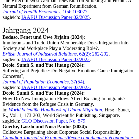
The Effect of West German Television on Smoking and Health: A
Natural Experiment from German Reunification,
Journal of Health Economics
, 104: 103077
.
zugleich:
IAAEU Discussion Paper 02/2025
.
Jahrgang 2024
Bedaso, Fenet und Uwe Jirjahn (2024):
Immigrants and Trade Union Membership: Does Integration into
Society and Workplace Play a Moderating Role?,
British Journal of Industrial Relations
, 62(2): 262-292
.
zugleich:
IAAEU Discussion Paper 03/2022
.
Deole, Sumit S. und Yue Huang (2024):
Suffering and Prejudice: Do Negative Emotions Cause Immigration
Concerns?,
Journal of Population Economics
, 37(54)
.
zugleich:
IAAEU Discussion Paper 03/2023.
Deole, Sumit S. und Yue Huang (2024):
How Do New Immigration Flows Affect Existing Immigrants?
Evidence from the Refugee Crisis in Germany,
in:
World Scientific Handbook of Global Migration
, Hrsg.: Sauer,
R., Vol. 1, 173-203, World Scientific Publishing, Singapore.
zugleich:
GLO Discussion Paper, No. 579
.
Goerke, Laszlo und Nora Paulus (2024):
Collective Bargaining about Corporate Social Responsibility,
Canadian Journal of Economics/Revue canadienne d´économique
,