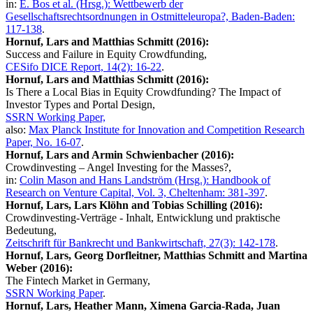
in:
E. Bos et al. (Hrsg.): Wettbewerb der
Gesellschaftsrechtsordnungen in Ostmitteleuropa?, Baden-Baden:
117-138
.
Hornuf, Lars and Matthias Schmitt (2016):
Success and Failure in Equity Crowdfunding,
CESifo DICE Report, 14(2): 16-22
.
Hornuf, Lars and Matthias Schmitt (2016):
Is There a Local Bias in Equity Crowdfunding? The Impact of
Investor Types and Portal Design,
SSRN Working Paper,
also:
Max Planck Institute for Innovation and Competition Research
Paper, No. 16-07
.
Hornuf, Lars and Armin Schwienbacher (2016):
Crowdinvesting – Angel Investing for the Masses?,
in:
Colin Mason and Hans Landström (Hrsg.): Handbook of
Research on Venture Capital, Vol. 3, Cheltenham: 381-397
.
Hornuf, Lars, Lars Klöhn and Tobias Schilling (2016):
Crowdinvesting-Verträge - Inhalt, Entwicklung und praktische
Bedeutung,
Zeitschrift für Bankrecht und Bankwirtschaft, 27(3): 142-178
.
Hornuf, Lars, Georg Dorfleitner, Matthias Schmitt and Martina
Weber (2016):
The Fintech Market in Germany,
SSRN Working Paper
.
Hornuf, Lars, Heather Mann, Ximena Garcia-Rada, Juan