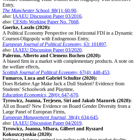
Entry,
The Manchester School
, 88(1): 60-90
.
also:
IAAEU Discussion Paper 03/2016
.
also:
CESifo Working Paper No. 7668
.
Goerke, Laszlo (2020):
A Political Economy Perspective on Horizontal FDI in a Dynamic
Cournot-Oligopoly with Endogenous Entry,
European Journal of Political Economy
, 63: 101897
.
also:
IAAEU Discussion Paper 03/2020
.
Palermo, Alberto and Clemens Buchen (2020):
A biased firm in a market with complementary products. A note on
the welfare effects,
Scottish Journal of Political Economy
, 67(4): 448-453
.
Fumarco, Luca and Gabriel Schultze (2020):
Does Relative Age Make Jack a Dull Student? Evidence from
Students’ Schoolwork and Playtime,
Education Economics
, 28(6): 647-670
.
Tyrowicz, Joanna, Terjesen, Siri and Jakub Mazurek (2020):
All on Board? New Evidence on Board Gender Diversity from a
Large Panel of European Firms,
European Management Journal
, 38(4): 634-645
.
also:
IAAEU Discussion Paper 04/2019
.
Tyrowicz, Joanna, Mbara, Gilbert and Ryszard
Kokoszczynskia (2020):
Striking a balance: optimal tax policy with labor market duality,