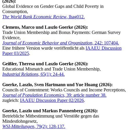
(2026):
Global Evidence on Gender Gaps and Child Poverty in
Consumption,
The World Bank Economic Review
, lhag012.
Clemens, Marco und Laszlo Goerke (2026):
Trade Union Membership and Bonus Payments: German Survey
Evidence,
Journal of Economic Behavior and Organization
, 242: 107404.
Eine frühere Version wurde veröffentlicht als
IAAEU Discussion
Paper 03/2025
.
Geißler, Theresa und Laszlo Goerke (2026):
Educational Mismatch and Trade Union Membership,
Industrial Relations
, 65(1): 24-44.
Goerke, Laszlo, Sven Hartmann und Yue Huang (2026):
Councils of Contentment: Works Councils and Income Perceptions,
Journal of Population Economics
, 39: article number 38.
zugleich:
IAAEU Discussion Paper 02/2026
.
Goerke, Laszlo und Markus Pannenberg (2026):
Betriebliche Mitbestimmung und Verstöße gegen das
Mindestlohngesetz,
WSI-Mitteilungen
, 79(2): 128-137.