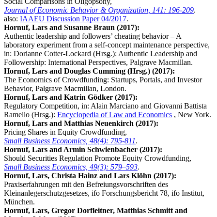
Social Comparisons in Oligopsony,
Journal of Economic Behavior & Organization, 141: 196-209
.
also:
IAAEU Discussion Paper 04/2017
.
Hornuf, Lars and Susanne Braun (2017):
Authentic leadership and followers’ cheating behavior – A
laboratory experiment from a self-concept maintenance perspective,
in: Dorianne Cotter-Lockard (Hrsg.): Authentic Leadership and
Followership: International Perspectives, Palgrave Macmillan.
Hornuf, Lars and Douglas Cumming (Hrsg.) (2017):
The Economics of Crowdfunding: Startups, Portals, and Investor
Behavior, Palgrave Macmillan, London.
Hornuf, Lars and Katrin Gödker (2017):
Regulatory Competition, in: Alain Marciano and Giovanni Battista
Ramello (Hrsg.):
Encyclopedia of Law and Economics
, New York.
Hornuf, Lars and Matthias Neuenkirch (2017):
Pricing Shares in Equity Crowdfunding,
Small Business Economics, 48(4): 795-811
.
Hornuf, Lars and Armin Schwienbacher (2017):
Should Securities Regulation Promote Equity Crowdfunding,
Small Business Economics, 49(3): 579–593
.
Hornuf, Lars, Christa Hainz and Lars Klöhn (2017):
Praxiserfahrungen mit den Befreiungsvorschriften des
Kleinanlegerschutzgesetzes, ifo Forschungsbericht 78, ifo Institut,
München.
Hornuf, Lars, Gregor Dorfleitner, Matthias Schmitt and