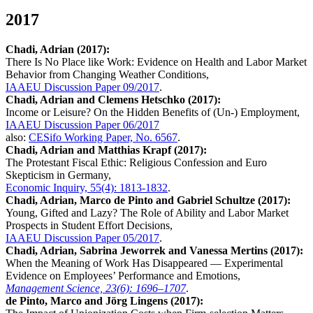
2017
Chadi, Adrian (2017):
There Is No Place like Work: Evidence on Health and Labor Market
Behavior from Changing Weather Conditions,
IAAEU Discussion Paper 09/2017
.
Chadi, Adrian and Clemens Hetschko (2017):
Income or Leisure? On the Hidden Benefits of (Un-) Employment,
IAAEU Discussion Paper 06/2017
also:
CESifo Working Paper, No. 6567
.
Chadi, Adrian and Matthias Krapf (2017):
The Protestant Fiscal Ethic: Religious Confession and Euro
Skepticism in Germany,
Economic Inquiry, 55(4): 1813-1832
.
Chadi, Adrian, Marco de Pinto and Gabriel Schultze (2017):
Young, Gifted and Lazy? The Role of Ability and Labor Market
Prospects in Student Effort Decisions,
IAAEU Discussion Paper 05/2017
.
Chadi, Adrian, Sabrina Jeworrek and Vanessa Mertins (2017):
When the Meaning of Work Has Disappeared — Experimental
Evidence on Employees’ Performance and Emotions,
Management Science, 23(6): 1696–1707
.
de Pinto, Marco and Jörg Lingens (2017):