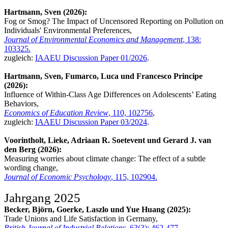
Hartmann, Sven (2026):
Fog or Smog? The Impact of Uncensored Reporting on Pollution on
Individuals' Environmental Preferences,
Journal of Environmental Economics and Management
, 138:
103325.
zugleich:
IAAEU Discussion Paper 01/2026
.
Hartmann, Sven, Fumarco, Luca und Francesco Principe
(2026):
Influence of Within-Class Age Differences on Adolescents’ Eating
Behaviors,
Economics of Education Review
, 110, 102756
,
zugleich:
IAAEU Discussion Paper 03/2024
.
Voorintholt, Lieke, Adriaan R. Soetevent und Gerard J. van
den Berg (2026):
Measuring worries about climate change: The effect of a subtle
wording change,
Journal of Economic Psychology
, 115, 102904.
Jahrgang 2025
Becker, Björn, Goerke, Laszlo und Yue Huang (2025):
Trade Unions and Life Satisfaction in Germany,
British Journal of Industrial Relations
, 63(3): 462-477.