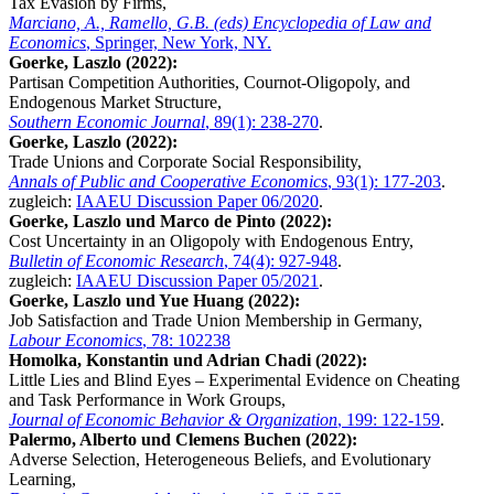
Tax Evasion by Firms,
Marciano, A., Ramello, G.B. (eds) Encyclopedia of Law and
Economics
, Springer, New York, NY.
Goerke, Laszlo (2022):
Partisan Competition Authorities, Cournot-Oligopoly, and
Endogenous Market Structure,
Southern Economic Journal
, 89(1): 238-270
.
Goerke, Laszlo (2022):
Trade Unions and Corporate Social Responsibility,
Annals of Public and Cooperative Economics
, 93(1): 177-203
.
zugleich:
IAAEU Discussion Paper 06/2020
.
Goerke, Laszlo und Marco de Pinto (2022):
Cost Uncertainty in an Oligopoly with Endogenous Entry,
Bulletin of Economic Research
, 74(4): 927-948
.
zugleich:
IAAEU Discussion Paper 05/2021
.
Goerke, Laszlo und Yue Huang (2022):
Job Satisfaction and Trade Union Membership in Germany,
Labour Economics
, 78: 102238
Homolka, Konstantin und Adrian Chadi (2022):
Little Lies and Blind Eyes – Experimental Evidence on Cheating
and Task Performance in Work Groups,
Journal of Economic Behavior & Organization
, 199: 122-159
.
Palermo, Alberto und Clemens Buchen (2022):
Adverse Selection, Heterogeneous Beliefs, and Evolutionary
Learning,