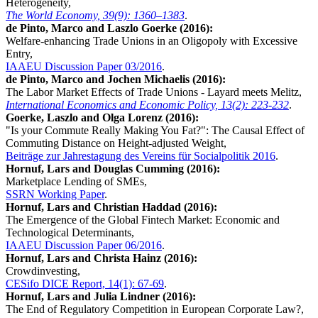
Heterogeneity,
The World Economy, 39(9): 1360–1383
.
de Pinto, Marco and Laszlo Goerke (2016):
Welfare-enhancing Trade Unions in an Oligopoly with Excessive
Entry,
IAAEU Discussion Paper 03/2016
.
de Pinto, Marco and Jochen Michaelis (2016):
The Labor Market Effects of Trade Unions - Layard meets Melitz,
International Economics and Economic Policy, 13(2): 223-232
.
Goerke, Laszlo and Olga Lorenz (2016):
"Is your Commute Really Making You Fat?": The Causal Effect of
Commuting Distance on Height-adjusted Weight,
Beiträge zur Jahrestagung des Vereins für Socialpolitik 2016
.
Hornuf, Lars and Douglas Cumming (2016):
Marketplace Lending of SMEs,
SSRN Working Paper
.
Hornuf, Lars and Christian Haddad (2016):
The Emergence of the Global Fintech Market: Economic and
Technological Determinants,
IAAEU Discussion Paper 06/2016
.
Hornuf, Lars and Christa Hainz (2016):
Crowdinvesting,
CESifo DICE Report, 14(1): 67-69
.
Hornuf, Lars and Julia Lindner (2016):
The End of Regulatory Competition in European Corporate Law?,