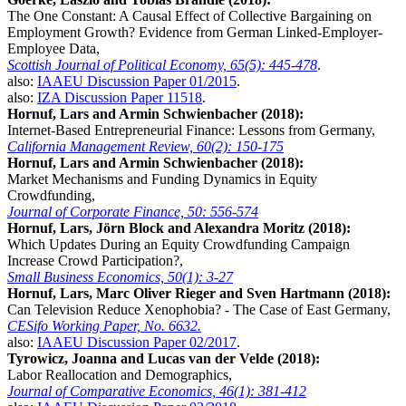
The One Constant: A Causal Effect of Collective Bargaining on
Employment Growth? Evidence from German Linked-Employer-
Employee Data,
Scottish Journal of Political Economy, 65(5): 445-478
.
also:
IAAEU Discussion Paper 01/2015
.
also:
IZA Discussion Paper 11518
.
Hornuf, Lars and Armin Schwienbacher (2018):
Internet-Based Entrepreneurial Finance: Lessons from Germany,
California Management Review, 60(2): 150-175
Hornuf, Lars and Armin Schwienbacher (2018):
Market Mechanisms and Funding Dynamics in Equity
Crowdfunding,
Journal of Corporate Finance, 50: 556-574
Hornuf, Lars, Jörn Block and Alexandra Moritz (2018):
Which Updates During an Equity Crowdfunding Campaign
Increase Crowd Participation?,
Small Business Economics, 50(1): 3-27
Hornuf, Lars, Marc Oliver Rieger and Sven Hartmann (2018):
Can Television Reduce Xenophobia? - The Case of East Germany,
CESifo Working Paper, No. 6632.
also:
IAAEU Discussion Paper 02/2017
.
Tyrowicz, Joanna and Lucas van der Velde (2018):
Labor Reallocation and Demographics,
Journal of Comparative Economics, 46(1): 381-412