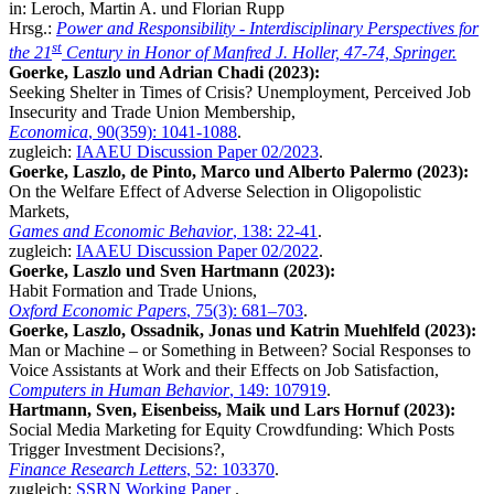
in: Leroch, Martin A. und Florian Rupp
Hrsg.:
Power and Responsibility - Interdisciplinary Perspectives for
st
the 21
Century in Honor of Manfred J. Holler, 47-74, Springer.
Goerke, Laszlo und Adrian Chadi (2023):
Seeking Shelter in Times of Crisis? Unemployment, Perceived Job
Insecurity and Trade Union Membership,
Economica
, 90(359): 1041-1088
.
zugleich:
IAAEU Discussion Paper 02/2023
.
Goerke, Laszlo, de Pinto, Marco und Alberto Palermo (2023):
On the Welfare Effect of Adverse Selection in Oligopolistic
Markets,
Games and Economic Behavior
, 138: 22-41
.
zugleich:
IAAEU Discussion Paper 02/2022
.
Goerke, Laszlo und Sven Hartmann (2023):
Habit Formation and Trade Unions,
Oxford Economic Papers
, 75(3): 681–703
.
Goerke, Laszlo, Ossadnik, Jonas und Katrin Muehlfeld (2023):
Man or Machine – or Something in Between? Social Responses to
Voice Assistants at Work and their Effects on Job Satisfaction,
Computers in Human Behavior
, 149: 107919
.
Hartmann, Sven, Eisenbeiss, Maik und Lars Hornuf (2023):
Social Media Marketing for Equity Crowdfunding: Which Posts
Trigger Investment Decisions?,
Finance Research Letters
, 52: 103370
.
zugleich:
SSRN Working Paper
.