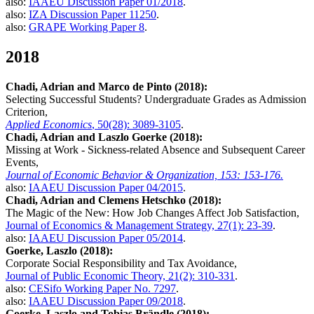
also:
IAAEU Discussion Paper 01/2018
.
also:
IZA Discussion Paper 11250
.
also:
GRAPE Working Paper 8
.
2018
Chadi, Adrian and Marco de Pinto (2018):
Selecting Successful Students? Undergraduate Grades as Admission
Criterion,
Applied Economics
, 50(28): 3089-3105
.
Chadi, Adrian and Laszlo Goerke (2018):
Missing at Work - Sickness-related Absence and Subsequent Career
Events,
Journal of Economic Behavior & Organization, 153: 153-176.
also:
IAAEU Discussion Paper 04/2015
.
Chadi, Adrian and Clemens Hetschko (2018):
The Magic of the New: How Job Changes Affect Job Satisfaction,
Journal of Economics & Management Strategy, 27(1): 23-39
.
also:
IAAEU Discussion Paper 05/2014
.
Goerke, Laszlo (2018):
Corporate Social Responsibility and Tax Avoidance,
Journal of Public Economic Theory, 21(2): 310-331
.
also:
CESifo Working Paper No. 7297
.
also:
IAAEU Discussion Paper 09/2018
.
Goerke, Laszlo and Tobias Brändle (2018):