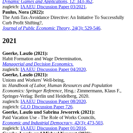
Dynamic Games and Applications
, 12: 343-362
.
zugleich:
IAAEU Discussion Paper 03/2021
.
Paulus, Nora (2022):
The Anti-Tax-Avoidance Directive: An Initiative To Successfully
Curb Profit Shifting?,
Journal of Public Economic Theory
, 24(3): 529-546
.
2021
Goerke, Laszlo (2021):
Habit Formation and Wage Determination,
Managerial and Decision Economics.
zugleich:
IAAEU Discussion Paper 04/2020
.
Goerke, Laszlo (2021):
Unions and Workers' Well-being,
in:
Handbook of Labor, Human Resources and Population
Economics: Springer Reference,
Hrsg.: Zimmermann, Klaus F.,
Springer-Verlag: Berlin und Heidelberg, 2020.
zugleich:
IAAEU Discussion Paper 08/2020
.
zugleich:
GLO Discussion Paper 726
.
Goerke, Laszlo und Sabrina Jeworrek (2021):
Paid Vacation Use - The Role of Works Councils,
Economic and Industrial Democracy
, 42(3): 473-503
.
zugleich:
IAAEU Discussion Paper 01/2016
.