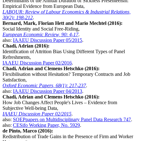
Determinants of the Annual Duration of Sickness Presenteeism:
Empirical Evidence from European Data,
LABOUR: Review of Labour Economics & Industrial Relations,
30(2): 198-212
.
Bernard, Mark, Florian Hett and Mario Mechtel (2016):
Social Identity and Social Free-Riding,
European Economic Review, 90: 4-17
.
also:
IAAEU Discussion Paper 05/2015
.
Chadi, Adrian (2016):
Identification of Attrition Bias Using Different Types of Panel
Refreshments,
IAAEU Discussion Paper 02/2016
.
Chadi, Adrian and Clemens Hetschko (2016):
Flexibilisation without Hesitation? Temporary Contracts and Job
Satisfaction,
Oxford Economic Papers, 68(1): 217-237
.
also:
IAAEU Discussion Paper 04/2013
.
Chadi, Adrian and Clemens Hetschko (2016):
How Job Changes Affect People's Lives – Evidence from
Subjective Well-being Data,
IAAEU Discussion Paper 02/2015
.
also:
SOEPpapers on Multidisciplinary Panel Data Research 747
.
also:
CESifo Working Paper, No. 5929
.
de Pinto, Marco (2016):
Redistribution of Trade Gains in the Presence of Firm and Worker