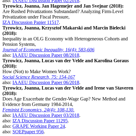
also:
IAAEU Discussion Paper 02/2018
.
Tyrowicz, Joanna, Jan Hagemejer and Jan Svejnar (2018):
Are Rushed Privatizations Substandard? Analyzing Firm-Level
Privatization under Fiscal Pressure,
IZA Discussion Papier 11517
.
Tyrowicz, Joanna, Krzysztof Makarski and Marcin Bielecki
(2018):
Inequality in an OLG Economy with Heterogeneous Cohorts and
Pension Systems,
Journal of Economic Inequality, 16(4): 583-606
also:
IAAEU Discussion Paper 08/2018
.
Tyrowicz, Joanna, Lucas van der Velde and Karolina Goraus
(2018):
How (Not) to Make Women Work?
Social Science Research, 75: 154-167
also:
IAAEU Discussion Paper 06/2018
.
Tyrowicz, Joanna, Lucas van der Velde and Irene van Staveren
(2018):
Does Age Exacerbate the Gender-Wage Gap? New Method and
Evidence from Germany 1984-2014,
Feminist Economics, 24(4): 108-130
.
also:
IAAEU Discussion Paper 03/2018
.
also:
IZA Discussion Paper 11295
.
also:
GRAPE Working Paper 24
.
also:
SOEPpaper 956
.