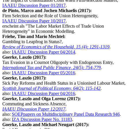
The Impact of Unionization Costs when Firm-selection Matters,
IAAEU Discussion Paper 01/2017
.
de Pinto, Marco and Jochen Michaelis (2017):
Firm Selection and the Role of Union Heterogeneity,
IAAEU Discussion Paper 10/2017
.
erscheint als "The Labor Market Effects of Trade Union
Heterogeneity" in Economic Modelling.
Friehe, Tim and Mario Mechtel:
Gambling to Leapfrog in Status?,
Review of Economics of the Household, 15 (4): 1291-1319
.
also:
IAAEU Discussion Paper 04/2014
.
Goerke, Laszlo (2017):
Tax Evasion in a Cournot Oligopoly with Endogenous Entry,
International Tax and Public Finance, 24(5): 754-779
.
also:
IAAEU Discussion Paper 05/2016
.
Goerke, Laszlo (2017):
Sick Pay Reforms and Health Status in a Unionised Labour Market,
Scottish Journal of Political Economy, 64(2): 115-142
.
also:
IAAEU Discussion Paper 04/2016
.
Goerke, Laszlo and Olga Lorenz (2017):
Commuting and Sickness Absence,
IAAEU Discussion Paper 12/2017
.
also:
SOEPpapers on Multidisciplinary Panel Data Research 946
.
also:
IZA Discussion Paper No. 11183
.
Goerke, Laszlo and Michael Neugart (2017):