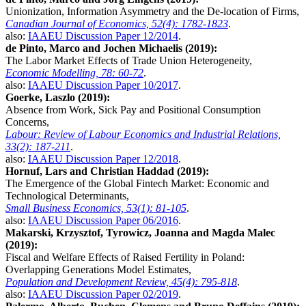
Unionization, Information Asymmetry and the De-location of Firms,
Canadian Journal of Economics, 52(4): 1782-1823
.
also:
IAAEU Discussion Paper 12/2014
.
de Pinto, Marco and Jochen Michaelis (2019):
The Labor Market Effects of Trade Union Heterogeneity,
Economic Modelling, 78: 60-72
.
also:
IAAEU Discussion Paper 10/2017
.
Goerke, Laszlo (2019):
Absence from Work, Sick Pay and Positional Consumption
Concerns,
Labour: Review of Labour Economics and Industrial Relations,
33(2): 187-211
.
also:
IAAEU Discussion Paper 12/2018
.
Hornuf, Lars and Christian Haddad (2019):
The Emergence of the Global Fintech Market: Economic and
Technological Determinants,
Small Business Economics, 53(1): 81-105
.
also:
IAAEU Discussion Paper 06/2016
.
Makarski, Krzysztof, Tyrowicz, Joanna and Magda Malec
(2019):
Fiscal and Welfare Effects of Raised Fertility in Poland:
Overlapping Generations Model Estimates,
Population and Development Review, 45(4): 795-818
.
also:
IAAEU Discussion Paper 02/2019
.