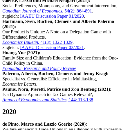
Goerke, Laszlo und Michael Neugart (2021):
Social Preferences, Monopsony, and Government Intervention,
Canadian Journal of Economics
, 54(2): 864-891
.
zugleich:
IAAEU Discussion Paper 01/2020
.
Hartmann, Sven, Buchen, Clemens und Alberto Palermo
(2021):
Our Product is Unique: A Note on a Delegation Game with
Differentiated Products,
Economics Bulletin
, 41(3): 1322-1329
.
zugleich:
IAAEU Discussion Paper 02/2021
.
Huang, Yue (2021):
Family Size and Children's Education: Evidence from the One-
Child Policy in China,
Population Research and Policy Review
Palermo, Alberto, Buchen, Clemens und Jenny Kragl:
Specialist vs. Generalist: Efficiency in Multitasking,
Economics Letters.
Paulus, Nora, Pieretti, Patrice und Zou Benteng (2021):
Is a Dynamic Approach to Tax Games Relevant?,
Annals of Economics and Statistics
, 144: 113-138
.
2020
de Pinto, Marco and Laszlo Goerke (2020):
Welfare-enhancing Trade Unions in an Oligopoly with Excessive