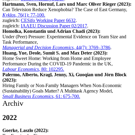
Hartmann, Sven, Hornuf, Lars und Marc Oliver Rieger (2023):
Can Television Reduce Xenophobia? The Case of East Germany,
Kyklos
, 76(1): 77-100.
zugleich:
CESifo Working Paper 6632
.
zugleich:
IAAEU Discussion Paper 02/2017
.
Homolka, Konstantin und Adrian Chadi (2023):
Under (Peer) Pressure: Experimental Evidence on Team Size and
Task Performance,
Managerial and Decision Economics
, 44(7): 3769–3786
.
Huang, Yue, Deole, Sumit S. and Max Deter (2023):
Home Sweet Home: Working from Home and Employee
Performance During the COVID-19 Pandemic in the UK,
Labour Economics
, 80: 102295.
Palermo, Alberto, Kragl, Jenny, Xi, Guoqian und Jörn Block
(2023):
Hiring Family or Non-Family Managers When Non-Economic
(Sustainability) Goals Matter? A Multitask Agency Model,
Small Business Economics
, 61: 675-700.
Archiv
2022
Goerke, Laszlo (2022):