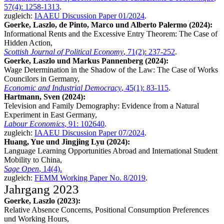
57(4): 1258-1313
.
zugleich:
IAAEU Discussion Paper 01/2024
.
Goerke, Laszlo, de Pinto, Marco und Alberto Palermo (2024):
Informational Rents and the Excessive Entry Theorem: The Case of
Hidden Action,
Scottish Journal of Political Economy
, 71(2): 237-252
.
Goerke, Laszlo und Markus Pannenberg (2024):
Wage Determination in the Shadow of the Law: The Case of Works
Councilors in Germany,
Economic and Industrial Democracy
, 45(1): 83-115
.
Hartmann, Sven (2024):
Television and Family Demography: Evidence from a Natural
Experiment in East Germany,
Labour Economics
, 91: 102640
.
zugleich:
IAAEU Discussion Paper 07/2024
.
Huang, Yue und Jingjing Lyu (2024):
Language Learning Opportunities Abroad and International Student
Mobility to China,
Sage Open
, 14(4).
zugleich:
FEMM Working Paper No. 8/2019
.
Jahrgang 2023
Goerke, Laszlo (2023):
Relative Absence Concerns, Positional Consumption Preferences
und Working Hours,