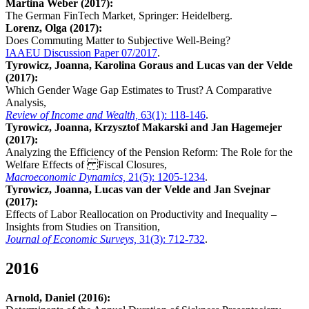
Martina Weber (2017):
The German FinTech Market, Springer: Heidelberg.
Lorenz, Olga (2017):
Does Commuting Matter to Subjective Well-Being?
IAAEU Discussion Paper 07/2017
.
Tyrowicz, Joanna, Karolina Goraus and Lucas van der Velde
(2017):
Which Gender Wage Gap Estimates to Trust? A Comparative
Analysis,
Review of Income and Wealth,
63(1): 118-146
.
Tyrowicz, Joanna, Krzysztof Makarski and Jan Hagemejer
(2017):
Analyzing the Efficiency of the Pension Reform: The Role for the
Welfare Effects of Fiscal Closures,
Macroeconomic Dynamics,
21(5): 1205-1234
.
Tyrowicz, Joanna, Lucas van der Velde and Jan Svejnar
(2017):
Effects of Labor Reallocation on Productivity and Inequality –
Insights from Studies on Transition,
Journal of Economic Surveys,
31(3): 712-732
.
2016
Arnold, Daniel (2016):