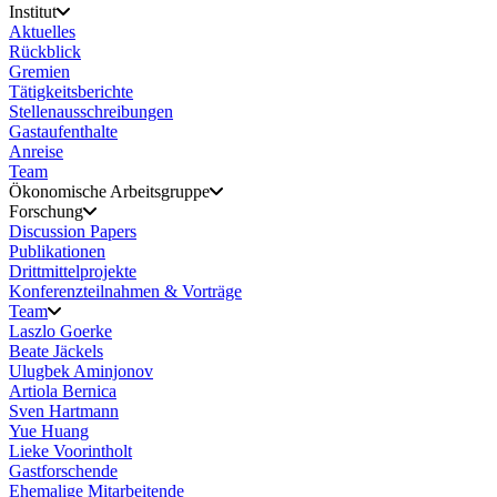
Institut
Aktuelles
Rückblick
Gremien
Tätigkeitsberichte
Stellenausschreibungen
Gastaufenthalte
Anreise
Team
Ökonomische Arbeitsgruppe
Forschung
Discussion Papers
Publikationen
Drittmittelprojekte
Konferenzteilnahmen & Vorträge
Team
Laszlo Goerke
Beate Jäckels
Ulugbek Aminjonov
Artiola Bernica
Sven Hartmann
Yue Huang
Lieke Voorintholt
Gastforschende
Ehemalige Mitarbeitende