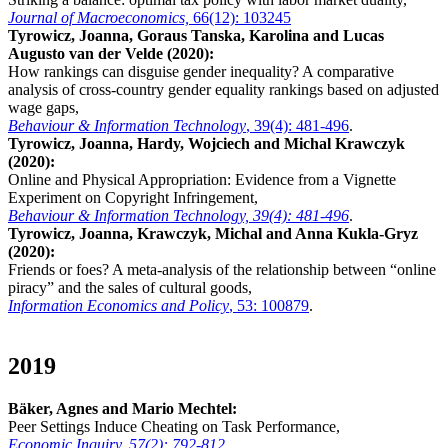
Journal of Macroeconomics,
66(12): 103245
Tyrowicz, Joanna, Goraus Tanska, Karolina and Lucas
Augusto van der Velde (2020):
How rankings can disguise gender inequality? A comparative
analysis of cross-country gender equality rankings based on adjusted
wage gaps,
Behaviour & Information Technology
, 39(4): 481-496
.
Tyrowicz, Joanna, Hardy, Wojciech and Michal Krawczyk
(2020):
Online and Physical Appropriation: Evidence from a Vignette
Experiment on Copyright Infringement,
Behaviour & Information Technology, 39(4): 481-496
.
Tyrowicz, Joanna, Krawczyk, Michal and Anna Kukla-Gryz
(2020):
Friends or foes? A meta-analysis of the relationship between “online
piracy” and the sales of cultural goods,
Information Economics and Policy
, 53: 100879
.
2019
Bäker, Agnes and Mario Mechtel:
Peer Settings Induce Cheating on Task Performance,
Economic Inquiry, 57(2): 792-812
.