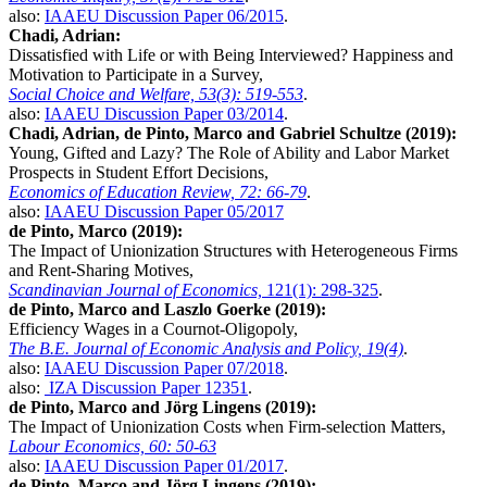
also:
IAAEU Discussion Paper 06/2015
.
Chadi, Adrian:
Dissatisfied with Life or with Being Interviewed? Happiness and
Motivation to Participate in a Survey,
Social Choice and Welfare, 53(3): 519-553
.
also:
IAAEU Discussion Paper 03/2014
.
Chadi, Adrian, de Pinto, Marco and Gabriel Schultze (2019):
Young, Gifted and Lazy? The Role of Ability and Labor Market
Prospects in Student Effort Decisions,
Economics of Education Review, 72: 66-79
.
also:
IAAEU Discussion Paper 05/2017
de Pinto, Marco (2019):
The Impact of Unionization Structures with Heterogeneous Firms
and Rent-Sharing Motives,
Scandinavian Journal of Economics,
121(1): 298-325
.
de Pinto, Marco and Laszlo Goerke (2019):
Efficiency Wages in a Cournot-Oligopoly,
The B.E. Journal of Economic Analysis and Policy, 19(4)
.
also:
IAAEU Discussion Paper 07/2018
.
also:
IZA Discussion Paper 12351
.
de Pinto, Marco and Jörg Lingens (2019):
The Impact of Unionization Costs when Firm-selection Matters,
Labour Economics, 60: 50-63
also:
IAAEU Discussion Paper 01/2017
.
de Pinto, Marco and Jörg Lingens (2019):