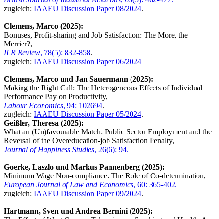
zugleich:
IAAEU Discussion Paper 08/2024
.
Clemens, Marco (2025):
Bonuses, Profit-sharing and Job Satisfaction: The More, the
Merrier?,
ILR Review
, 78(5): 832-858
.
zugleich:
IAAEU Discussion Paper 06/2024
Clemens, Marco und Jan Sauermann (2025):
Making the Right Call: The Heterogeneous Effects of Individual
Performance Pay on Productivity,
Labour Economics
, 94: 102694
.
zugleich:
IAAEU Discussion Paper 05/2024
.
Geißler, Theresa (2025):
What an (Un)favourable Match: Public Sector Employment and the
Reversal of the Overeducation-job Satisfaction Penalty,
Journal of Happiness Studies
, 26(6): 94.
Goerke, Laszlo und Markus Pannenberg (2025):
Minimum Wage Non-compliance: The Role of Co-determination,
European Journal of Law and Economics
, 60: 365-402.
zugleich:
IAAEU Discussion Paper 09/2024
.
Hartmann, Sven und Andrea Bernini (2025):