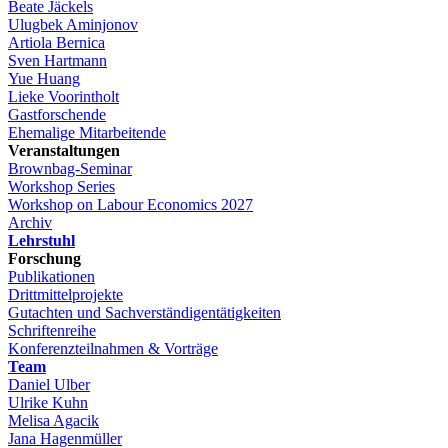
Beate Jäckels
Ulugbek Aminjonov
Artiola Bernica
Sven Hartmann
Yue Huang
Lieke Voorintholt
Gastforschende
Ehemalige Mitarbeitende
Veranstaltungen
Brownbag-Seminar
Workshop Series
Workshop on Labour Economics 2027
Archiv
Lehrstuhl
Forschung
Publikationen
Drittmittelprojekte
Gutachten und Sachverständigentätigkeiten
Schriftenreihe
Konferenzteilnahmen & Vorträge
Team
Daniel Ulber
Ulrike Kuhn
Melisa Agacik
Jana Hagenmüller