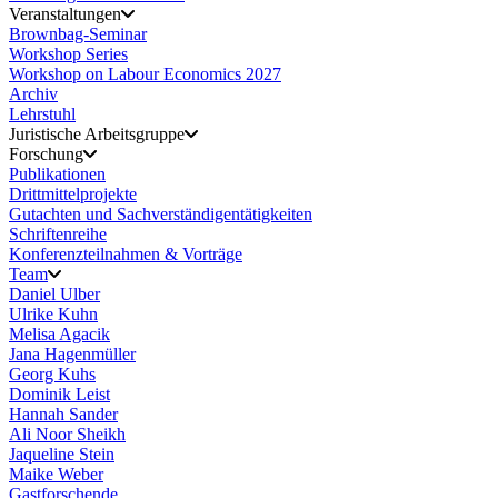
Veranstaltungen
Brownbag-Seminar
Workshop Series
Workshop on Labour Economics 2027
Archiv
Lehrstuhl
Juristische Arbeitsgruppe
Forschung
Publikationen
Drittmittelprojekte
Gutachten und Sachverständigentätigkeiten
Schriftenreihe
Konferenzteilnahmen & Vorträge
Team
Daniel Ulber
Ulrike Kuhn
Melisa Agacik
Jana Hagenmüller
Georg Kuhs
Dominik Leist
Hannah Sander
Ali Noor Sheikh
Jaqueline Stein
Maike Weber
Gastforschende