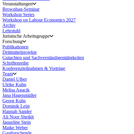
Veranstaltungen
Brownbag-Seminar
Workshop Series
Workshop on Labour Economics 2027
Archiv
Lehrstuhl
Juristische Arbeitsgruppe
Forschung
Publikationen
Drittmittelprojekte
Gutachten und Sachverständigentätigkeiten
Schriftenreihe
Konferenzteilnahmen & Vorträge
Team
Daniel Ulber
Ulrike Kuhn
Melisa Agacik
Jana Hagenmüller
Georg Kuhs
Dominik Leist
Hannah Sander
Ali Noor Sheikh
Jaqueline Stein
Maike Weber
Gastforschende