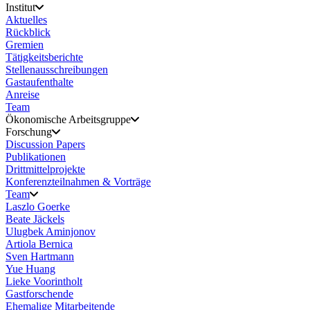
Institut
Aktuelles
Rückblick
Gremien
Tätigkeitsberichte
Stellenausschreibungen
Gastaufenthalte
Anreise
Team
Ökonomische Arbeitsgruppe
Forschung
Discussion Papers
Publikationen
Drittmittelprojekte
Konferenzteilnahmen & Vorträge
Team
Laszlo Goerke
Beate Jäckels
Ulugbek Aminjonov
Artiola Bernica
Sven Hartmann
Yue Huang
Lieke Voorintholt
Gastforschende
Ehemalige Mitarbeitende