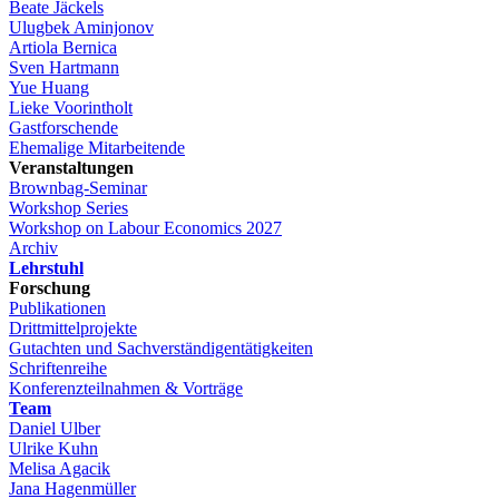
Beate Jäckels
Ulugbek Aminjonov
Artiola Bernica
Sven Hartmann
Yue Huang
Lieke Voorintholt
Gastforschende
Ehemalige Mitarbeitende
Veranstaltungen
Brownbag-Seminar
Workshop Series
Workshop on Labour Economics 2027
Archiv
Lehrstuhl
Forschung
Publikationen
Drittmittelprojekte
Gutachten und Sachverständigentätigkeiten
Schriftenreihe
Konferenzteilnahmen & Vorträge
Team
Daniel Ulber
Ulrike Kuhn
Melisa Agacik
Jana Hagenmüller