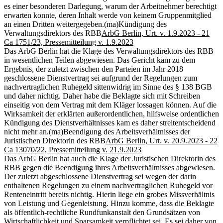
es einer besonderen Darlegung, warum der Arbeitnehmer berechtigt
erwarten konnte, deren Inhalt werde von keinem Gruppenmitglied
an einen Dritten weitergegeben.
(ma)
Kündigung des
Verwaltungsdirektors des RBB
ArbG Berlin, Urt. v. 1.9.2023 - 21
Ca 1751/23, Pressemitteilung v. 1.9.2023
Das ArbG Berlin hat die Klage des Verwaltungsdirektors des RBB
in wesentlichen Teilen abgewiesen. Das Gericht kam zu dem
Ergebnis, der zuletzt zwischen den Parteien im Jahr 2018
geschlossene Dienstvertrag sei aufgrund der Regelungen zum
nachvertraglichen Ruhegeld sittenwidrig im Sinne des § 138 BGB
und daher nichtig. Daher habe die Beklagte sich mit Schreiben
einseitig von dem Vertrag mit dem Kläger lossagen können. Auf die
Wirksamkeit der erklärten außerordentlichen, hilfsweise ordentlichen
Kündigung des Dienstverhältnisses kam es daher streitentscheidend
nicht mehr an.
(ma)
Beendigung des Arbeitsverhältnisses der
Juristischen Direktorin des RBB
ArbG Berlin, Urt. v. 20.9.2023 - 22
Ca 13070/22, Pressemitteilung v. 21.9.2023
Das ArbG Berlin hat auch die Klage der Juristischen Direktorin des
RBB gegen die Beendigung ihres Arbeitsverhältnisses abgewiesen.
Der zuletzt abgeschlossene Dienstvertrag sei wegen der darin
enthaltenen Regelungen zu einem nachvertraglichen Ruhegeld vor
Renteneintritt bereits nichtig. Hierin liege ein grobes Missverhältnis
von Leistung und Gegenleistung. Hinzu komme, dass die Beklagte
als öffentlich-rechtliche Rundfunkanstalt den Grundsätzen von
Wirtschaftlichkeit und Sparsamkeit verpflichtet sei. Es sei daher von