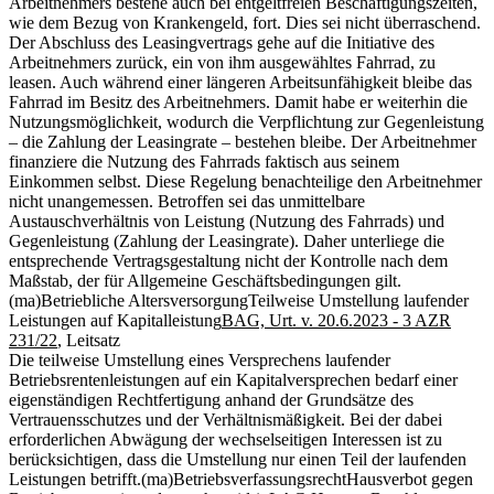
Arbeitnehmers bestehe auch bei entgeltfreien Beschäftigungszeiten,
wie dem Bezug von Krankengeld, fort. Dies sei nicht überraschend.
Der Abschluss des Leasingvertrags gehe auf die Initiative des
Arbeitnehmers zurück, ein von ihm ausgewähltes Fahrrad, zu
leasen. Auch während einer längeren Arbeitsunfähigkeit bleibe das
Fahrrad im Besitz des Arbeitnehmers. Damit habe er weiterhin die
Nutzungsmöglichkeit, wodurch die Verpflichtung zur Gegenleistung
– die Zahlung der Leasingrate – bestehen bleibe. Der Arbeitnehmer
finanziere die Nutzung des Fahrrads faktisch aus seinem
Einkommen selbst. Diese Regelung benachteilige den Arbeitnehmer
nicht unangemessen. Betroffen sei das unmittelbare
Austauschverhältnis von Leistung (Nutzung des Fahrrads) und
Gegenleistung (Zahlung der Leasingrate). Daher unterliege die
entsprechende Vertragsgestaltung nicht der Kontrolle nach dem
Maßstab, der für Allgemeine Geschäftsbedingungen gilt.
(ma)
Betriebliche Altersversorgung
Teilweise Umstellung laufender
Leistungen auf Kapitalleistung
BAG, Urt. v. 20.6.2023 - 3 AZR
231/22
, Leitsatz
Die teilweise Umstellung eines Versprechens laufender
Betriebsrentenleistungen auf ein Kapitalversprechen bedarf einer
eigenständigen Rechtfertigung anhand der Grundsätze des
Vertrauensschutzes und der Verhältnismäßigkeit. Bei der dabei
erforderlichen Abwägung der wechselseitigen Interessen ist zu
berücksichtigen, dass die Umstellung nur einen Teil der laufenden
Leistungen betrifft.
(ma)
Betriebsverfassungsrecht
Hausverbot gegen