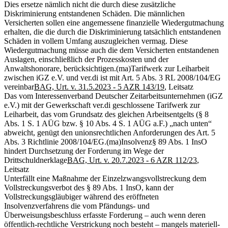
Dies ersetze nämlich nicht die durch diese zusätzliche
Diskriminierung entstandenen Schäden. Die männlichen
Versicherten sollen eine angemessene finanzielle Wiedergutmachung
erhalten, die die durch die Diskriminierung tatsächlich entstandenen
Schäden in vollem Umfang auszugleichen vermag. Diese
Wiedergutmachung müsse auch die dem Versicherten entstandenen
Auslagen, einschließlich der Prozesskosten und der
Anwaltshonorare, berücksichtigen.
(ma)
Tarifwerk zur Leiharbeit
zwischen iGZ e.V. und ver.di ist mit Art. 5 Abs. 3 RL 2008/104/EG
vereinbar
BAG, Urt. v. 31.5.2023 - 5 AZR 143/19
, Leitsatz
Das vom Interessenverband Deutscher Zeitarbeitsunternehmen (iGZ
e.V.) mit der Gewerkschaft ver.di geschlossene Tarifwerk zur
Leiharbeit, das vom Grundsatz des gleichen Arbeitsentgelts (§ 8
Abs. 1 S. 1 AÜG bzw. § 10 Abs. 4 S. 1 AÜG a.F.) „nach unten“
abweicht, genügt den unionsrechtlichen Anforderungen des Art. 5
Abs. 3 Richtlinie 2008/104/EG.
(ma)
Insolvenz
§ 89 Abs. 1 InsO
hindert Durchsetzung der Forderung im Wege der
Drittschuldnerklage
BAG, Urt. v. 20.7.2023 - 6 AZR 112/23
,
Leitsatz
Unterfällt eine Maßnahme der Einzelzwangsvollstreckung dem
Vollstreckungsverbot des § 89 Abs. 1 InsO, kann der
Vollstreckungsgläubiger während des eröffneten
Insolvenzverfahrens die vom Pfändungs- und
Überweisungsbeschluss erfasste Forderung – auch wenn deren
öffentlich-rechtliche Verstrickung noch besteht – mangels materiell-