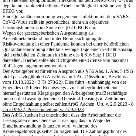
Im Falle einer symptomlosen Infektion mit dem SARS-CoV-2-Virus
liegt keine krankheitsbedingte Arbeitsunfähigkeit im Sinne von § 3
EFZG vor.
Eine Quarantäneanordnung wegen einer Infektion mit dem SARS-
CoV-2-Virus stellt ein persönliches, nicht ein objektives
Leistungshindernis im Sinne des § 616 BGB dar.
Wegen der gesetzgeberischen Ausgestaltung als
Ausnahmetatbestand und unter Berücksichtigung der
Risikoverteilung in einer Pandemie können bei einer behördlichen
Quarantäneanordnung allenfalls wenige Tage einen verhältnismäßig
nicht erheblichen Zeitraum im Sinne des § 616 Satz 1 BGB
darstellen. Hierbei sollte als Richtgröße eine Grenze von maximal
fünf Tagen angenommen werden.
Der Arbeitgeber ist für einen Anspruch aus § 56 Abs. 1, Abs. 5 IfSG
nicht passivlegitimiert (Anschluss an LAG Düsseldorf, Beschluss
vom 10.10.2022 - 3 Ta 278/22). Dies führt - unabhängig von der
Frage des eröffneten Rechtswegs - zur Unbegründetheit einer
hierauf gestützten Klage gegen den Arbeitgeber.
(ma)
Beschäftigte
müssen die Leasingraten eines Dienstrad-Leasings in Zeiträumen
ohne Entgeltzahlung selbst zahlen
ArbG Aachen, Urt. v. 2.9.2023 - 8
Ca 2199/22, Pressemitteilung v. 25.9.2023
Das ArbG Aachen hat entschieden, dass der Arbeitnehmer die
Leasingraten eines Dienstrad-Leasings, das im Wege der
Entgeltumwandlung finanziert wird, während des
Krankengeldbezugs selbst zu tragen hat. Die Zahlungspflicht des