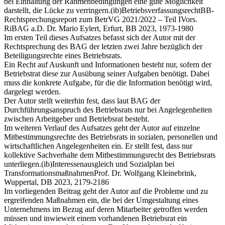
bei Einhaltung der Rahmenbedingungen eine gute Möglichkeit
darstellt, die Lücke zu verringern.
(ib)
Betriebsverfassungsrecht
BB-
Rechtsprechungsreport zum BetrVG 2021/2022 – Teil I
Vors.
RiBAG a.D. Dr. Mario Eylert, Erfurt, BB 2023, 1973-1980
Im ersten Teil dieses Aufsatzes befasst sich der Autor mit der
Rechtsprechung des BAG der letzten zwei Jahre bezüglich der
Beteiligungsrechte eines Betriebsrats.
Ein Recht auf Auskunft und Informationen besteht nur, sofern der
Betriebstrat diese zur Ausübung seiner Aufgaben benötigt. Dabei
muss die konkrete Aufgabe, für die die Information benötigt wird,
dargelegt werden.
Der Autor stellt weiterhin fest, dass laut BAG der
Durchführungsanspruch des Betriebsrats nur bei Angelegenheiten
zwischen Arbeitgeber und Betriebsrat besteht.
Im weiteren Verlauf des Aufsatzes geht der Autor auf einzelne
Mitbestimmungsrechte des Betriebsrats in sozialen, personellen und
wirtschaftlichen Angelegenheiten ein. Er stellt fest, dass nur
kollektive Sachverhalte dem Mitbestimmungsrecht des Betriebsrats
unterliegen.
(ib)
Interessenausgleich und Sozialplan bei
Transformationsmaßnahmen
Prof. Dr. Wolfgang Kleinebrink,
Wuppertal, DB 2023, 2179-2186
Im vorliegenden Beitrag geht der Autor auf die Probleme und zu
ergreifenden Maßnahmen ein, die bei der Umgestaltung eines
Unternehmens im Bezug auf deren Mitarbeiter getroffen werden
müssen und inwieweit einem vorhandenen Betriebsrat ein