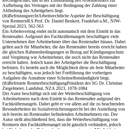
Rechtsgeschäft, das in der Zustimmung des Arbeitnehmers zur
Aufhebung des Vertrages mit der Bedingung der Zahlung einer
Abfindung des Arbeitgebers liegt.
(ib)
Befristungsrecht
Arbeitsrechtliche Aspekte der Beschäftigung
von Rentnern
RA Prof. Dr. Daniel Benkert, Frankfurt a.M., NJW-
Spezial 2023, 562-563
Ein Arbeitsvertrag endet nicht automatisch mit dem Eintritt in das
Rentenalter. Aufgrund des Fachkräftemangels beschäftigen viele
Unternehmen ihre Arbeitnehmer über das Rentenalter hinaus. Dabei
gelten auch für Mitarbeiter, die das Rentenalter bereits erreicht haben
die gleichen Rahmenbedingungen in Bezug auf Kündigungsschutz
und Vergütung wie Arbeitnehmer, die noch nicht das Rentenalter
erreicht haben. Jedoch kann der Arbeitgeber die Beschäftigung
befristen. Es besteht auch die Möglichkeit diese als freie Mitarbeiter
zu beschäftigten, was jedoch bei Fortführung der vorherigen
Aufgaben die Annahme einer Scheinselbstständigkeit birgt.
(ib)
Befristete Rentnerbeschäftigung
Präsident des SG Dr. Christian
Ziegelmeier, Landshut, NZA 2023, 1078-1084
Der Autor beschäftigt sich mit der Weiterbeschäftigung von
Arbeitnehmern nach dem Eintritt in das Rentenalter aufgrund des
Fachkräftemangels. Dabei geht er vor allem auf die zu beachtenden
Besonderheiten im Sozialversicherungsrecht bei der Anstellung von
sich bereits im Rentenalter befindenden Arbeitnehmern ein. Der
Autor stellt abschließend fest, dass die Weiterbeschäftigung von
Rentnern den Fachkräftemangel nicht gänzlich verhindert, jedoch