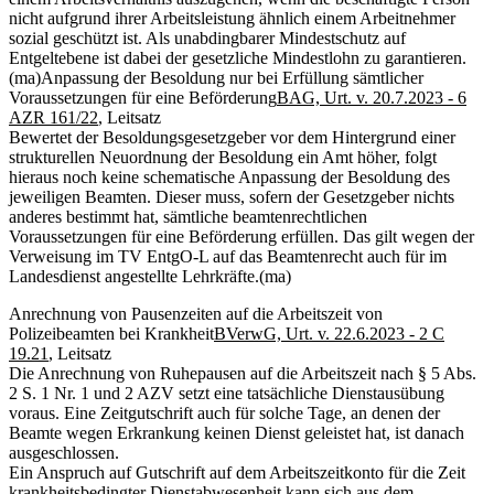
nicht aufgrund ihrer Arbeitsleistung ähnlich einem Arbeitnehmer
sozial geschützt ist. Als unabdingbarer Mindestschutz auf
Entgeltebene ist dabei der gesetzliche Mindestlohn zu garantieren.
(ma)
Anpassung der Besoldung nur bei Erfüllung sämtlicher
Voraussetzungen für eine Beförderung
BAG, Urt. v. 20.7.2023 - 6
AZR 161/22
, Leitsatz
Bewertet der Besoldungsgesetzgeber vor dem Hintergrund einer
strukturellen Neuordnung der Besoldung ein Amt höher, folgt
hieraus noch keine schematische Anpassung der Besoldung des
jeweiligen Beamten. Dieser muss, sofern der Gesetzgeber nichts
anderes bestimmt hat, sämtliche beamtenrechtlichen
Voraussetzungen für eine Beförderung erfüllen. Das gilt wegen der
Verweisung im TV EntgO-L auf das Beamtenrecht auch für im
Landesdienst angestellte Lehrkräfte.
(ma)
Anrechnung von Pausenzeiten auf die Arbeitszeit von
Polizeibeamten bei Krankheit
BVerwG, Urt. v. 22.6.2023 - 2 C
19.21
, Leitsatz
Die Anrechnung von Ruhepausen auf die Arbeitszeit nach § 5 Abs.
2 S. 1 Nr. 1 und 2 AZV setzt eine tatsächliche Dienstausübung
voraus. Eine Zeitgutschrift auch für solche Tage, an denen der
Beamte wegen Erkrankung keinen Dienst geleistet hat, ist danach
ausgeschlossen.
Ein Anspruch auf Gutschrift auf dem Arbeitszeitkonto für die Zeit
krankheitsbedingter Dienstabwesenheit kann sich aus dem