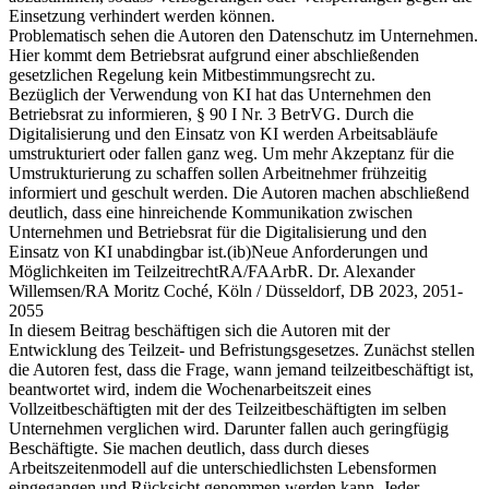
Einsetzung verhindert werden können.
Problematisch sehen die Autoren den Datenschutz im Unternehmen.
Hier kommt dem Betriebsrat aufgrund einer abschließenden
gesetzlichen Regelung kein Mitbestimmungsrecht zu.
Bezüglich der Verwendung von KI hat das Unternehmen den
Betriebsrat zu informieren, § 90 I Nr. 3 BetrVG. Durch die
Digitalisierung und den Einsatz von KI werden Arbeitsabläufe
umstrukturiert oder fallen ganz weg. Um mehr Akzeptanz für die
Umstrukturierung zu schaffen sollen Arbeitnehmer frühzeitig
informiert und geschult werden. Die Autoren machen abschließend
deutlich, dass eine hinreichende Kommunikation zwischen
Unternehmen und Betriebsrat für die Digitalisierung und den
Einsatz von KI unabdingbar ist.
(ib)
Neue Anforderungen und
Möglichkeiten im Teilzeitrecht
RA/FAArbR. Dr. Alexander
Willemsen/RA Moritz Coché, Köln / Düsseldorf, DB 2023, 2051-
2055
In diesem Beitrag beschäftigen sich die Autoren mit der
Entwicklung des Teilzeit- und Befristungsgesetzes. Zunächst stellen
die Autoren fest, dass die Frage, wann jemand teilzeitbeschäftigt ist,
beantwortet wird, indem die Wochenarbeitszeit eines
Vollzeitbeschäftigten mit der des Teilzeitbeschäftigten im selben
Unternehmen verglichen wird. Darunter fallen auch geringfügig
Beschäftigte. Sie machen deutlich, dass durch dieses
Arbeitszeitenmodell auf die unterschiedlichsten Lebensformen
eingegangen und Rücksicht genommen werden kann. Jeder