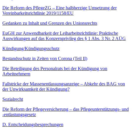
Die Reform des PflegeZG – Eine halbherzige Umsetzung der
Vereinbarkeitsrichtlinie 2019/1158/EU
Gedanken zu Inhalt und Grenzen des Unionsrechts
EuGH zur Anwendbarkeit der Leiharbeitsrichtlinie: Praktische
Auswirkungen auf das Konzernprivileg des § 1 Abs. 3 Nr. 2 AÜG
Kündigung/Kündigungsschutz
Bestandsschutz in Zeiten von Corona (Teil II)
Die Beteiligung des Personalrats bei der Kündigung von
Arbeitnehmern
Fallstricke der Massenentlassungsanzeige – Abkehr des BAG von
der Unwirksamkeit der Kündigung?
Sozialrecht
Die Reform der Pflegeversicherung – das Pflegeunterstützungs- und
-entlastungsgesetz
D. Entscheidungsbesprechungen