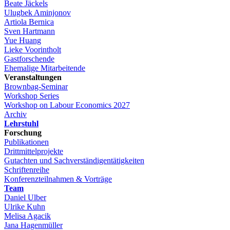
Beate Jäckels
Ulugbek Aminjonov
Artiola Bernica
Sven Hartmann
Yue Huang
Lieke Voorintholt
Gastforschende
Ehemalige Mitarbeitende
Veranstaltungen
Brownbag-Seminar
Workshop Series
Workshop on Labour Economics 2027
Archiv
Lehrstuhl
Forschung
Publikationen
Drittmittelprojekte
Gutachten und Sachverständigentätigkeiten
Schriftenreihe
Konferenzteilnahmen & Vorträge
Team
Daniel Ulber
Ulrike Kuhn
Melisa Agacik
Jana Hagenmüller