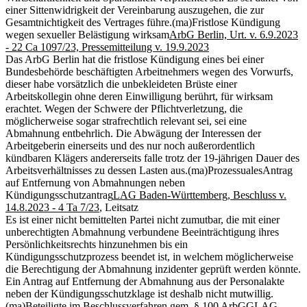
einer Sittenwidrigkeit der Vereinbarung auszugehen, die zur
Gesamtnichtigkeit des Vertrages führe.
(ma)
Fristlose Kündigung
wegen sexueller Belästigung wirksam
ArbG Berlin, Urt. v. 6.9.2023
- 22 Ca 1097/23, Pressemitteilung v. 19.9.2023
Das ArbG Berlin hat die fristlose Kündigung eines bei einer
Bundesbehörde beschäftigten Arbeitnehmers wegen des Vorwurfs,
dieser habe vorsätzlich die unbekleideten Brüste einer
Arbeitskollegin ohne deren Einwilligung berührt, für wirksam
erachtet. Wegen der Schwere der Pflichtverletzung, die
möglicherweise sogar strafrechtlich relevant sei, sei eine
Abmahnung entbehrlich. Die Abwägung der Interessen der
Arbeitgeberin einerseits und des nur noch außerordentlich
kündbaren Klägers andererseits falle trotz der 19-jährigen Dauer des
Arbeitsverhältnisses zu dessen Lasten aus.
(ma)
Prozessuales
Antrag
auf Entfernung von Abmahnungen neben
Kündigungsschutzantrag
LAG Baden-Württemberg, Beschluss v.
14.8.2023 - 4 Ta 7/23
, Leitsatz
Es ist einer nicht bemittelten Partei nicht zumutbar, die mit einer
unberechtigten Abmahnung verbundene Beeinträchtigung ihres
Persönlichkeitsrechts hinzunehmen bis ein
Kündigungsschutzprozess beendet ist, in welchem möglicherweise
die Berechtigung der Abmahnung inzidenter geprüft werden könnte.
Ein Antrag auf Entfernung der Abmahnung aus der Personalakte
neben der Kündigungsschutzklage ist deshalb nicht mutwillig.
(ma)
Beteiligte im Beschlussverfahren gem. § 100 ArbGG
LAG