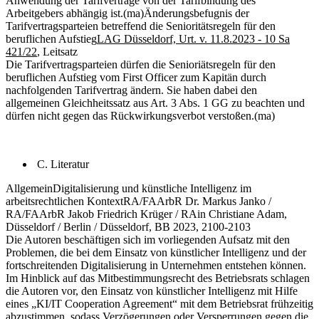
Anwendung der Tarifverträge von der Tarifbindung des
Arbeitgebers abhängig ist.
(ma)
Änderungsbefugnis der
Tarifvertragsparteien betreffend die Senioritätsregeln für den
beruflichen Aufstieg
LAG Düsseldorf, Urt. v. 11.8.2023 - 10 Sa
421/22
, Leitsatz
Die Tarifvertragsparteien dürfen die Senioriätsregeln für den
beruflichen Aufstieg vom First Officer zum Kapitän durch
nachfolgenden Tarifvertrag ändern. Sie haben dabei den
allgemeinen Gleichheitssatz aus Art. 3 Abs. 1 GG zu beachten und
dürfen nicht gegen das Rückwirkungsverbot verstoßen.
(ma)
C. Literatur
Allgemein
Digitalisierung und künstliche Intelligenz im
arbeitsrechtlichen Kontext
RA/FAArbR Dr. Markus Janko /
RA/FAArbR Jakob Friedrich Krüger / RAin Christiane Adam,
Düsseldorf / Berlin / Düsseldorf, BB 2023, 2100-2103
Die Autoren beschäftigen sich im vorliegenden Aufsatz mit den
Problemen, die bei dem Einsatz von künstlicher Intelligenz und der
fortschreitenden Digitalisierung in Unternehmen entstehen können.
Im Hinblick auf das Mitbestimmungsrecht des Betriebsrats schlagen
die Autoren vor, den Einsatz von künstlicher Intelligenz mit Hilfe
eines „KI/IT Cooperation Agreement“ mit dem Betriebsrat frühzeitig
abzustimmen, sodass Verzögerungen oder Versperrungen gegen die