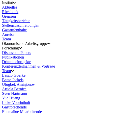
Institut
Aktuelles
Rückblick
Gremien
Tätigkeitsberichte
Stellenausschreibungen
Gastaufenthalte
Anreise
Team
Ökonomische Arbeitsgruppe
Forschung
Discussion Papers
Publikationen
Drittmittelprojekte
Konferenzteilnahmen & Vorträge
Team
Laszlo Goerke
Beate Jäckels
Ulugbek Aminjonov
Artiola Bernica
Sven Hartmann
Yue Huang
Lieke Voorintholt
Gastforschende
Ehemalige Mitarbeitende