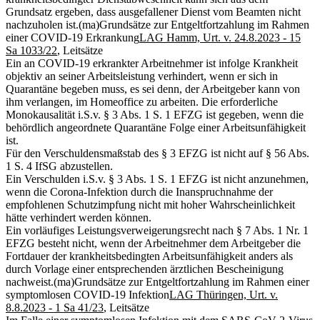
Grundsatz ergeben, dass ausgefallener Dienst vom Beamten nicht
nachzuholen ist.
(ma)
Grundsätze zur Entgeltfortzahlung im Rahmen
einer COVID-19 Erkrankung
LAG Hamm, Urt. v. 24.8.2023 - 15
Sa 1033/22
, Leitsätze
Ein an COVID-19 erkrankter Arbeitnehmer ist infolge Krankheit
objektiv an seiner Arbeitsleistung verhindert, wenn er sich in
Quarantäne begeben muss, es sei denn, der Arbeitgeber kann von
ihm verlangen, im Homeoffice zu arbeiten. Die erforderliche
Monokausalität i.S.v. § 3 Abs. 1 S. 1 EFZG ist gegeben, wenn die
behördlich angeordnete Quarantäne Folge einer Arbeitsunfähigkeit
ist.
Für den Verschuldensmaßstab des § 3 EFZG ist nicht auf § 56 Abs.
1 S. 4 IfSG abzustellen.
Ein Verschulden i.S.v. § 3 Abs. 1 S. 1 EFZG ist nicht anzunehmen,
wenn die Corona-Infektion durch die Inanspruchnahme der
empfohlenen Schutzimpfung nicht mit hoher Wahrscheinlichkeit
hätte verhindert werden können.
Ein vorläufiges Leistungsverweigerungsrecht nach § 7 Abs. 1 Nr. 1
EFZG besteht nicht, wenn der Arbeitnehmer dem Arbeitgeber die
Fortdauer der krankheitsbedingten Arbeitsunfähigkeit anders als
durch Vorlage einer entsprechenden ärztlichen Bescheinigung
nachweist.
(ma)
Grundsätze zur Entgeltfortzahlung im Rahmen einer
symptomlosen COVID-19 Infektion
LAG Thüringen, Urt. v.
8.8.2023 - 1 Sa 41/23
, Leitsätze