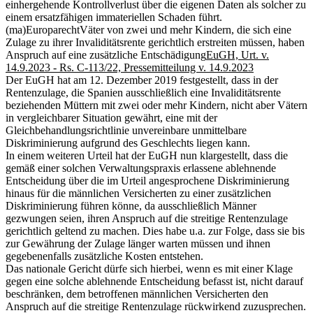
einhergehende Kontrollverlust über die eigenen Daten als solcher zu
einem ersatzfähigen immateriellen Schaden führt.
(ma)
Europarecht
Väter von zwei und mehr Kindern, die sich eine
Zulage zu ihrer Invaliditätsrente gerichtlich erstreiten müssen, haben
Anspruch auf eine zusätzliche Entschädigung
EuGH, Urt. v.
14.9.2023 - Rs. C-113/22, Pressemitteilung v. 14.9.2023
Der EuGH hat am 12. Dezember 2019 festgestellt, dass in der
Rentenzulage, die Spanien ausschließlich eine Invaliditätsrente
beziehenden Müttern mit zwei oder mehr Kindern, nicht aber Vätern
in vergleichbarer Situation gewährt, eine mit der
Gleichbehandlungsrichtlinie unvereinbare unmittelbare
Diskriminierung aufgrund des Geschlechts liegen kann.
In einem weiteren Urteil hat der EuGH nun klargestellt, dass die
gemäß einer solchen Verwaltungspraxis erlassene ablehnende
Entscheidung über die im Urteil angesprochene Diskriminierung
hinaus für die männlichen Versicherten zu einer zusätzlichen
Diskriminierung führen könne, da ausschließlich Männer
gezwungen seien, ihren Anspruch auf die streitige Rentenzulage
gerichtlich geltend zu machen. Dies habe u.a. zur Folge, dass sie bis
zur Gewährung der Zulage länger warten müssen und ihnen
gegebenenfalls zusätzliche Kosten entstehen.
Das nationale Gericht dürfe sich hierbei, wenn es mit einer Klage
gegen eine solche ablehnende Entscheidung befasst ist, nicht darauf
beschränken, dem betroffenen männlichen Versicherten den
Anspruch auf die streitige Rentenzulage rückwirkend zuzusprechen.