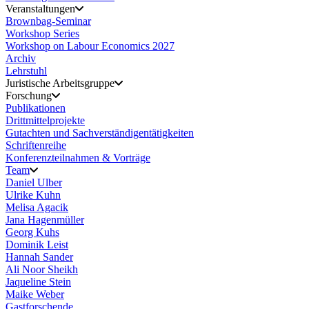
Veranstaltungen
Brownbag-Seminar
Workshop Series
Workshop on Labour Economics 2027
Archiv
Lehrstuhl
Juristische Arbeitsgruppe
Forschung
Publikationen
Drittmittelprojekte
Gutachten und Sachverständigentätigkeiten
Schriftenreihe
Konferenzteilnahmen & Vorträge
Team
Daniel Ulber
Ulrike Kuhn
Melisa Agacik
Jana Hagenmüller
Georg Kuhs
Dominik Leist
Hannah Sander
Ali Noor Sheikh
Jaqueline Stein
Maike Weber
Gastforschende