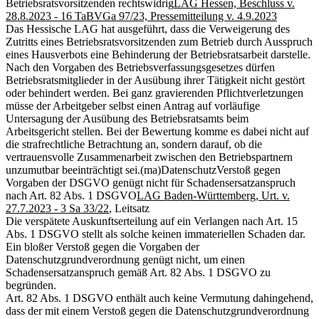
Betriebsratsvorsitzenden rechtswidrig
LAG Hessen, Beschluss v.
28.8.2023 - 16 TaBVGa 97/23, Pressemitteilung v. 4.9.2023
Das Hessische LAG hat ausgeführt, dass die Verweigerung des
Zutritts eines Betriebsratsvorsitzenden zum Betrieb durch Ausspruch
eines Hausverbots eine Behinderung der Betriebsratsarbeit darstelle.
Nach den Vorgaben des Betriebsverfassungsgesetzes dürfen
Betriebsratsmitglieder in der Ausübung ihrer Tätigkeit nicht gestört
oder behindert werden. Bei ganz gravierenden Pflichtverletzungen
müsse der Arbeitgeber selbst einen Antrag auf vorläufige
Untersagung der Ausübung des Betriebsratsamts beim
Arbeitsgericht stellen. Bei der Bewertung komme es dabei nicht auf
die strafrechtliche Betrachtung an, sondern darauf, ob die
vertrauensvolle Zusammenarbeit zwischen den Betriebspartnern
unzumutbar beeinträchtigt sei.
(ma)
Datenschutz
Verstoß gegen
Vorgaben der DSGVO genügt nicht für Schadensersatzanspruch
nach Art. 82 Abs. 1 DSGVO
LAG Baden-Württemberg, Urt. v.
27.7.2023 - 3 Sa 33/22
, Leitsatz
Die verspätete Auskunftserteilung auf ein Verlangen nach Art. 15
Abs. 1 DSGVO stellt als solche keinen immateriellen Schaden dar.
Ein bloßer Verstoß gegen die Vorgaben der
Datenschutzgrundverordnung genügt nicht, um einen
Schadensersatzanspruch gemäß Art. 82 Abs. 1 DSGVO zu
begründen.
Art. 82 Abs. 1 DSGVO enthält auch keine Vermutung dahingehend,
dass der mit einem Verstoß gegen die Datenschutzgrundverordnung