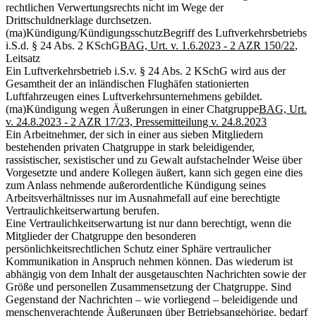
rechtlichen Verwertungsrechts nicht im Wege der
Drittschuldnerklage durchsetzen.
(ma)
Kündigung/Kündigungsschutz
Begriff des Luftverkehrsbetriebs
i.S.d. § 24 Abs. 2 KSchG
BAG, Urt. v. 1.6.2023 - 2 AZR 150/22
,
Leitsatz
Ein Luftverkehrsbetrieb i.S.v. § 24 Abs. 2 KSchG wird aus der
Gesamtheit der an inländischen Flughäfen stationierten
Luftfahrzeugen eines Luftverkehrsunternehmens gebildet.
(ma)
Kündigung wegen Äußerungen in einer Chatgruppe
BAG, Urt.
v. 24.8.2023 - 2 AZR 17/23, Pressemitteilung v. 24.8.2023
Ein Arbeitnehmer, der sich in einer aus sieben Mitgliedern
bestehenden privaten Chatgruppe in stark beleidigender,
rassistischer, sexistischer und zu Gewalt aufstachelnder Weise über
Vorgesetzte und andere Kollegen äußert, kann sich gegen eine dies
zum Anlass nehmende außerordentliche Kündigung seines
Arbeitsverhältnisses nur im Ausnahmefall auf eine berechtigte
Vertraulichkeitserwartung berufen.
Eine Vertraulichkeitserwartung ist nur dann berechtigt, wenn die
Mitglieder der Chatgruppe den besonderen
persönlichkeitsrechtlichen Schutz einer Sphäre vertraulicher
Kommunikation in Anspruch nehmen können. Das wiederum ist
abhängig von dem Inhalt der ausgetauschten Nachrichten sowie der
Größe und personellen Zusammensetzung der Chatgruppe. Sind
Gegenstand der Nachrichten – wie vorliegend – beleidigende und
menschenverachtende Äußerungen über Betriebsangehörige, bedarf