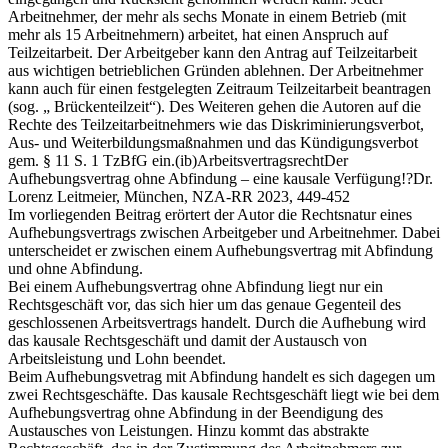
Arbeitnehmer, der mehr als sechs Monate in einem Betrieb (mit
mehr als 15 Arbeitnehmern) arbeitet, hat einen Anspruch auf
Teilzeitarbeit. Der Arbeitgeber kann den Antrag auf Teilzeitarbeit
aus wichtigen betrieblichen Gründen ablehnen. Der Arbeitnehmer
kann auch für einen festgelegten Zeitraum Teilzeitarbeit beantragen
(sog. „ Brückenteilzeit“). Des Weiteren gehen die Autoren auf die
Rechte des Teilzeitarbeitnehmers wie das Diskriminierungsverbot,
Aus- und Weiterbildungsmaßnahmen und das Kündigungsverbot
gem. § 11 S. 1 TzBfG ein.
(ib)
Arbeitsvertragsrecht
Der
Aufhebungsvertrag ohne Abfindung – eine kausale Verfügung!?
Dr.
Lorenz Leitmeier, München, NZA-RR 2023, 449-452
Im vorliegenden Beitrag erörtert der Autor die Rechtsnatur eines
Aufhebungsvertrags zwischen Arbeitgeber und Arbeitnehmer. Dabei
unterscheidet er zwischen einem Aufhebungsvertrag mit Abfindung
und ohne Abfindung.
Bei einem Aufhebungsvertrag ohne Abfindung liegt nur ein
Rechtsgeschäft vor, das sich hier um das genaue Gegenteil des
geschlossenen Arbeitsvertrags handelt. Durch die Aufhebung wird
das kausale Rechtsgeschäft und damit der Austausch von
Arbeitsleistung und Lohn beendet.
Beim Aufhebungsvetrag mit Abfindung handelt es sich dagegen um
zwei Rechtsgeschäfte. Das kausale Rechtsgeschäft liegt wie bei dem
Aufhebungsvertrag ohne Abfindung in der Beendigung des
Austausches von Leistungen. Hinzu kommt das abstrakte