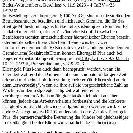
Baden-Württemberg, Beschluss v. 11.9.2023 - 4 TaBV 4/23
,
Leitsatz
Im Bestellungsverfahren gem. § 100 ArbGG sind nur die streitenden
Betriebspartner zu beteiligen und nicht auch Gremien, die für das
streitige Mitbestimmungsrecht ebenfalls zuständig sein könnten. Es
ist dabei unerheblich, ob der Zuständigkeitskonflikt zwischen
Betriebsratsgremien unterschiedlicher hierarchischer Ebenen besteht
oder auf derselben hierarchischen Ebene zwischen zwei
konkurrierenden und die Existenz des jeweils anderen bestreitenden
Gremien.
(ma)
Sozialrecht
Eltern können Elterngeld Plus auch bei
längerer Arbeitsunfähigkeit beanspruchen
BSG, Urt. v. 7.9.2023 - B
10 EG 2/22 R, Pressemitteilung v. 7.9.2023
Elterngeld Plus kann auch dann beansprucht werden, wenn ein
Elternteil während der Partnerschaftsbonusmonate für längere Zeit
erkrankt und keine Lohnfortzahlung mehr erhält. Eltern sind auch
dann „erwerbstätig“, wenn sie ihre auf die vorgeschriebene Zahl an
Wochenstunden festgelegte Tätigkeit während einer
vorübergehenden Arbeitsunfähigkeit tatsächlich nicht ausüben
können, jedoch das Arbeitsverhältnis fortbesteht und die konkrete
Tätigkeit voraussichtlich wieder aufgenommen werden wird. Eine
andere Auslegung des BEEG widerspricht dem Ziel des Elterngeld
Plus, die partnerschaftliche Betreuung des Kindes bei gleichzeitiger
Teilzeittätigkeit beider Eltern wirtschaftlich abzusichern.
(ma)
Tarifrecht/Tarifvertragsrecht
Regelungsbefugnis der