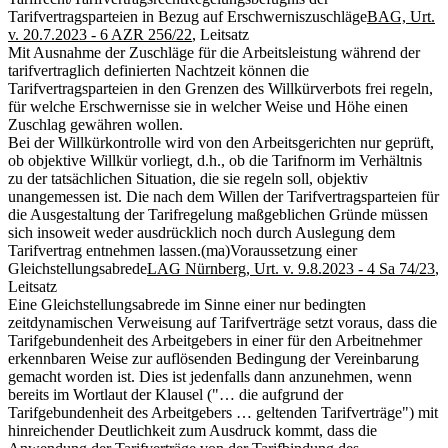
Tarifvertragsparteien in Bezug auf Erschwerniszuschläge
BAG, Urt.
v. 20.7.2023 - 6 AZR 256/22
, Leitsatz
Mit Ausnahme der Zuschläge für die Arbeitsleistung während der
tarifvertraglich definierten Nachtzeit können die
Tarifvertragsparteien in den Grenzen des Willkürverbots frei regeln,
für welche Erschwernisse sie in welcher Weise und Höhe einen
Zuschlag gewähren wollen.
Bei der Willkürkontrolle wird von den Arbeitsgerichten nur geprüft,
ob objektive Willkür vorliegt, d.h., ob die Tarifnorm im Verhältnis
zu der tatsächlichen Situation, die sie regeln soll, objektiv
unangemessen ist. Die nach dem Willen der Tarifvertragsparteien für
die Ausgestaltung der Tarifregelung maßgeblichen Gründe müssen
sich insoweit weder ausdrücklich noch durch Auslegung dem
Tarifvertrag entnehmen lassen.
(ma)
Voraussetzung einer
Gleichstellungsabrede
LAG Nürnberg, Urt. v. 9.8.2023 - 4 Sa 74/23
,
Leitsatz
Eine Gleichstellungsabrede im Sinne einer nur bedingten
zeitdynamischen Verweisung auf Tarifverträge setzt voraus, dass die
Tarifgebundenheit des Arbeitgebers in einer für den Arbeitnehmer
erkennbaren Weise zur auflösenden Bedingung der Vereinbarung
gemacht worden ist. Dies ist jedenfalls dann anzunehmen, wenn
bereits im Wortlaut der Klausel ("… die aufgrund der
Tarifgebundenheit des Arbeitgebers … geltenden Tarifverträge") mit
hinreichender Deutlichkeit zum Ausdruck kommt, dass die