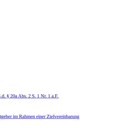
. § 20a Abs. 2 S. 1 Nr. 1 a.F.
eitgeber im Rahmen einer Zielvereinbarung