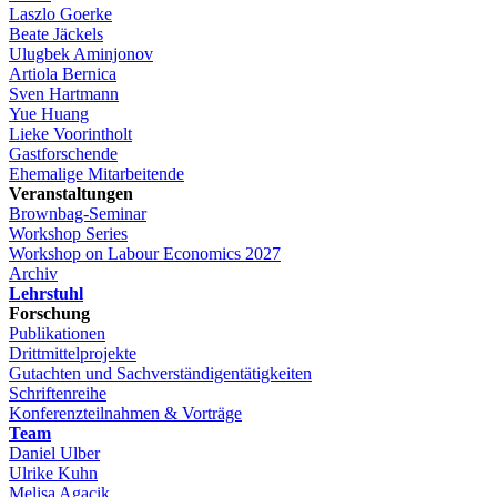
Laszlo Goerke
Beate Jäckels
Ulugbek Aminjonov
Artiola Bernica
Sven Hartmann
Yue Huang
Lieke Voorintholt
Gastforschende
Ehemalige Mitarbeitende
Veranstaltungen
Brownbag-Seminar
Workshop Series
Workshop on Labour Economics 2027
Archiv
Lehrstuhl
Forschung
Publikationen
Drittmittelprojekte
Gutachten und Sachverständigentätigkeiten
Schriftenreihe
Konferenzteilnahmen & Vorträge
Team
Daniel Ulber
Ulrike Kuhn
Melisa Agacik