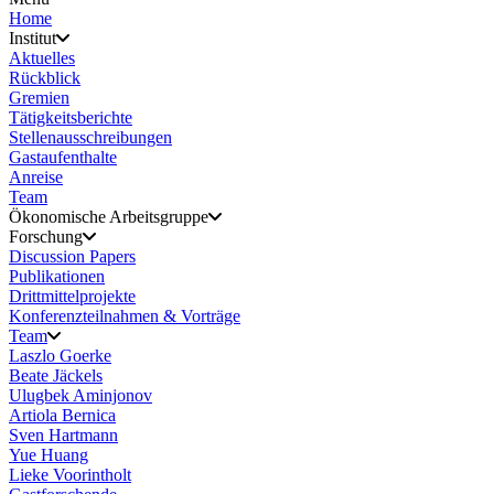
Home
Institut
Aktuelles
Rückblick
Gremien
Tätigkeitsberichte
Stellenausschreibungen
Gastaufenthalte
Anreise
Team
Ökonomische Arbeitsgruppe
Forschung
Discussion Papers
Publikationen
Drittmittelprojekte
Konferenzteilnahmen & Vorträge
Team
Laszlo Goerke
Beate Jäckels
Ulugbek Aminjonov
Artiola Bernica
Sven Hartmann
Yue Huang
Lieke Voorintholt