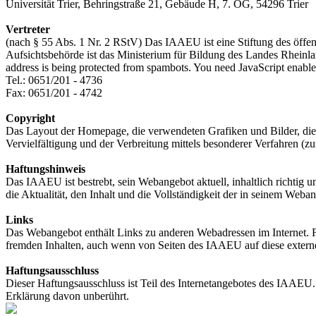
Universität Trier, Behringstraße 21, Gebäude H, 7. OG, 54296 Trier
Vertreter
(nach § 55 Abs. 1 Nr. 2 RStV) Das IAAEU ist eine Stiftung des öffent
Aufsichtsbehörde ist das Ministerium für Bildung des Landes Rheinla
address is being protected from spambots. You need JavaScript enabled
Tel.: 0651/201 - 4736
Fax: 0651/201 - 4742
Copyright
Das Layout der Homepage, die verwendeten Grafiken und Bilder, die 
Vervielfältigung und der Verbreitung mittels besonderer Verfahren (z
Haftungshinweis
Das IAAEU ist bestrebt, sein Webangebot aktuell, inhaltlich richti
die Aktualität, den Inhalt und die Vollständigkeit der in seinem Weba
Links
Das Webangebot enthält Links zu anderen Webadressen im Internet. Für
fremden Inhalten, auch wenn von Seiten des IAAEU auf diese externe
Haftungsausschluss
Dieser Haftungsausschluss ist Teil des Internetangebotes des IAAEU. 
Erklärung davon unberührt.