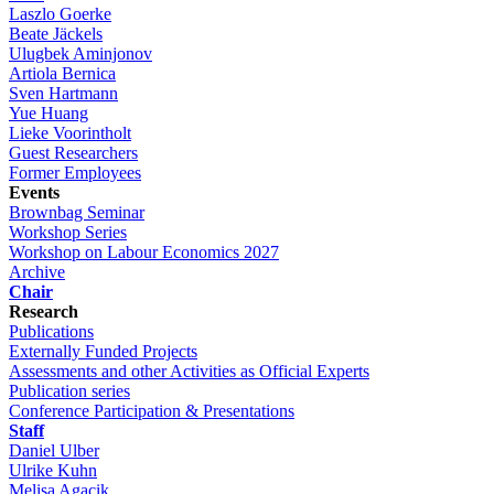
Laszlo Goerke
Beate Jäckels
Ulugbek Aminjonov
Artiola Bernica
Sven Hartmann
Yue Huang
Lieke Voorintholt
Guest Researchers
Former Employees
Events
Brownbag Seminar
Workshop Series
Workshop on Labour Economics 2027
Archive
Chair
Research
Publications
Externally Funded Projects
Assessments and other Activities as Official Experts
Publication series
Conference Participation & Presentations
Staff
Daniel Ulber
Ulrike Kuhn
Melisa Agacik