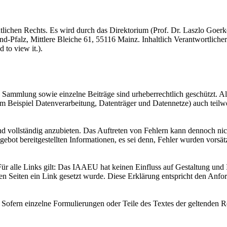
lichen Rechts. Es wird durch das Direktorium (Prof. Dr. Laszlo Goerke 
nd-Pfalz, Mittlere Bleiche 61, 55116 Mainz. Inhaltlich Verantwortlich
 to view it.
).
Sammlung sowie einzelne Beiträge sind urheberrechtlich geschützt. Al
um Beispiel Datenverarbeitung, Datenträger und Datennetze) auch teilw
g und vollständig anzubieten. Das Auftreten von Fehlern kann dennoch
ngebot bereitgestellten Informationen, es sei denn, Fehler wurden vorsät
 alle Links gilt: Das IAAEU hat keinen Einfluss auf Gestaltung und Inh
n Seiten ein Link gesetzt wurde. Diese Erklärung entspricht den Anf
Sofern einzelne Formulierungen oder Teile des Textes der geltenden Rech