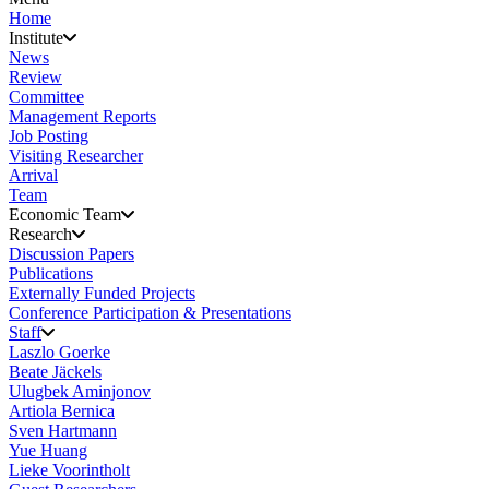
Home
Institute
News
Review
Committee
Management Reports
Job Posting
Visiting Researcher
Arrival
Team
Economic Team
Research
Discussion Papers
Publications
Externally Funded Projects
Conference Participation & Presentations
Staff
Laszlo Goerke
Beate Jäckels
Ulugbek Aminjonov
Artiola Bernica
Sven Hartmann
Yue Huang
Lieke Voorintholt