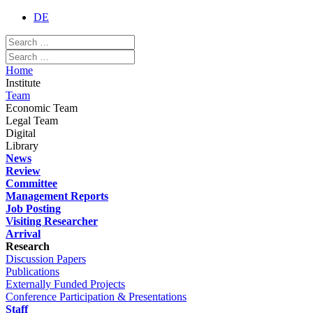
DE
Home
Institute
Team
Economic Team
Legal Team
Digital
Library
News
Review
Committee
Management Reports
Job Posting
Visiting Researcher
Arrival
Research
Discussion Papers
Publications
Externally Funded Projects
Conference Participation & Presentations
Staff