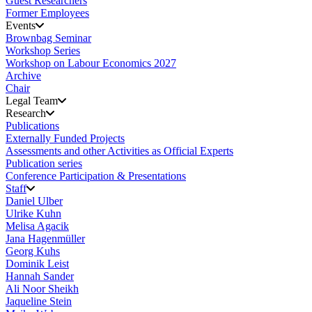
Guest Researchers
Former Employees
Events
Brownbag Seminar
Workshop Series
Workshop on Labour Economics 2027
Archive
Chair
Legal Team
Research
Publications
Externally Funded Projects
Assessments and other Activities as Official Experts
Publication series
Conference Participation & Presentations
Staff
Daniel Ulber
Ulrike Kuhn
Melisa Agacik
Jana Hagenmüller
Georg Kuhs
Dominik Leist
Hannah Sander
Ali Noor Sheikh
Jaqueline Stein